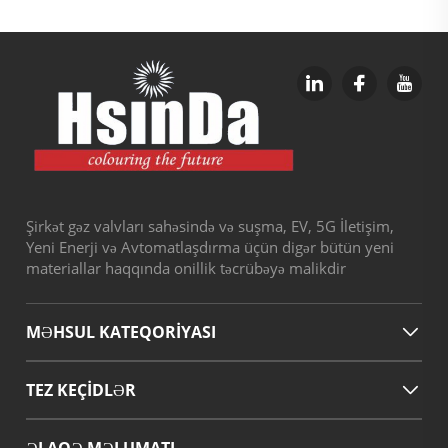
Şirkət gəz valvları sahəsində və suşma, EV, 5G İletişim,
Yeni Enerji və Avtomatlaşdırma üçün digər bütün yeni
materiallar haqqında onillik təcrübəyə malikdir
MƏHSUL KATEQORİYASI
TEZ KEÇIDLƏR
ƏLAQƏ MƏLUMATI