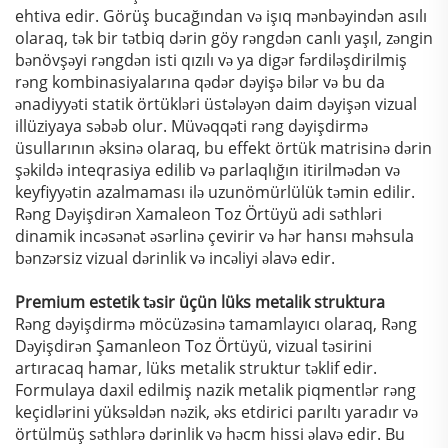
ehtiva edir. Görüş bucağından və işıq mənbəyindən asılı
olaraq, tək bir tətbiq dərin göy rəngdən canlı yaşıl, zəngin
bənövşəyi rəngdən isti qızılı və ya digər fərdiləşdirilmiş
rəng kombinasiyalarına qədər dəyişə bilər və bu da
ənadiyyəti statik örtükləri üstələyən daim dəyişən vizual
illüziyaya səbəb olur. Müvəqqəti rəng dəyişdirmə
üsullarının əksinə olaraq, bu effekt örtük matrisinə dərin
şəkildə inteqrasiya edilib və parlaqlığın itirilmədən və
keyfiyyətin azalmaması ilə uzunömürlülük təmin edilir.
Rəng Dəyişdirən Xamaleon Toz Örtüyü adi səthləri
dinamik incəsənət əsərlinə çevirir və hər hansı məhsula
bənzərsiz vizual dərinlik və incəliyi əlavə edir.
Premium estetik təsir üçün lüks metalik struktura
Rəng dəyişdirmə möcüzəsinə tamamlayıcı olaraq, Rəng
Dəyişdirən Şamanleon Toz Örtüyü, vizual təsirini
artıracaq hamar, lüks metalik struktur təklif edir.
Formulaya daxil edilmiş nazik metalik piqmentlər rəng
keçidlərini yüksəldən nəzik, əks etdirici parıltı yaradır və
örtülmüş səthlərə dərinlik və həcm hissi əlavə edir. Bu