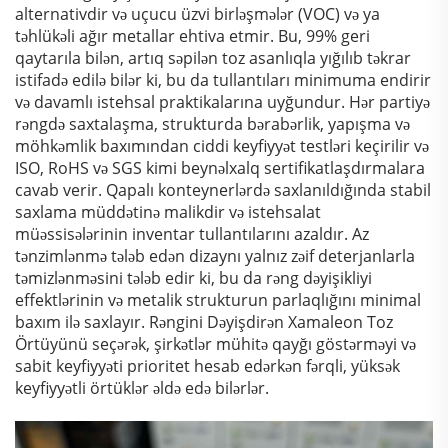
alternativdir və uçucu üzvi birləşmələr (VOC) və ya
təhlükəli ağır metallar ehtiva etmir. Bu, 99% geri
qaytarıla bilən, artıq səpilən toz asanlıqla yığılıb təkrar
istifadə edilə bilər ki, bu da tullantıları minimuma endirir
və davamlı istehsal praktikalarına uyğundur. Hər partiyə
rəngdə saxtalaşma, strukturda bərabərlik, yapışma və
möhkəmlik baxımından ciddi keyfiyyət testləri keçirilir və
ISO, RoHS və SGS kimi beynəlxalq sertifikatlaşdırmalara
cavab verir. Qapalı konteynerlərdə saxlanıldığında stabil
saxlama müddətinə malikdir və istehsalat
müəssisələrinin inventar tullantılarını azaldır. Az
tənzimlənmə tələb edən dizaynı yalnız zəif deterjanlarla
təmizlənməsini tələb edir ki, bu da rəng dəyişikliyi
effektlərinin və metalik strukturun parlaqlığını minimal
baxım ilə saxlayır. Rəngini Dəyişdirən Xamaleon Toz
Örtüyünü seçərək, şirkətlər mühitə qayğı göstərməyi və
sabit keyfiyyəti prioritet hesab edərkən fərqli, yüksək
keyfiyyətli örtüklər əldə edə bilərlər.