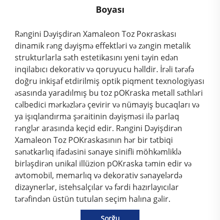
Boyası
Rəngini Dəyişdirən Xamaleon Toz Pокraskası
dinamik rəng dəyişmə effektləri və zəngin metalik
strukturlarla səth estetikasını yeni təyin edən
inqilabıcı dekorativ və qoruyucu həlldir. İrəli tərəfə
doğru inkişaf etdirilmiş optik piqment texnologiyası
əsasında yaradılmış bu toz pOKraska metall səthləri
cəlbedici mərkəzlərə çevirir və nümayiş bucaqları və
ya işıqlandırma şəraitinin dəyişməsi ilə parlaq
rənglər arasında keçid edir. Rəngini Dəyişdirən
Xamaleon Toz POKraskasının hər bir tətbiqi
sənətkarlıq ifadəsini sənaye sinifli möhkəmliklə
birləşdirən unikal illüzion pOKraska təmin edir və
avtomobil, memarlıq və dekorativ sənayelərdə
dizaynerlər, istehsalçılar və fərdi hazırlayıcılar
tərəfindən üstün tutulan seçim halına gəlir.
Sorğu