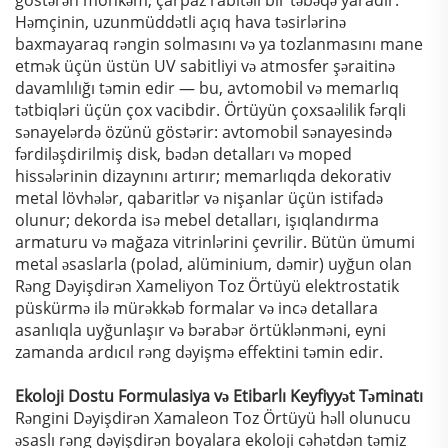
göstərən möhkəm, çarpaz rabitəli bir təbəqə yaradır.
Həmçinin, uzunmüddətli açıq hava təsirlərinə
baxmayaraq rəngin solmasını və ya tozlanmasını mane
etmək üçün üstün UV sabitliyi və atmosfer şəraitinə
davamlılığı təmin edir — bu, avtomobil və memarlıq
tətbiqləri üçün çox vacibdir. Örtüyün çoxsaəlilik fərqli
sənayelərdə özünü göstərir: avtomobil sənayesində
fərdiləşdirilmiş disk, bədən detalları və moped
hissələrinin dizaynını artırır; memarlıqda dekorativ
metal lövhələr, qabaritlər və nişanlar üçün istifadə
olunur; dekorda isə mebel detalları, işıqlandırma
armaturu və mağaza vitrinlərini çevrilir. Bütün ümumi
metal əsaslarla (polad, alüminium, dəmir) uyğun olan
Rəng Dəyişdirən Xameliyon Toz Örtüyü elektrostatik
püskürmə ilə mürəkkəb formalar və incə detallara
asanlıqla uyğunlaşır və bərabər örtüklənməni, eyni
zamanda ardıcıl rəng dəyişmə effektini təmin edir.
Ekoloji Dostu Formulasiya və Etibarlı Keyfiyyət Təminatı
Rəngini Dəyişdirən Xamaleon Toz Örtüyü həll olunucu
əsaslı rəng dəyişdirən boyalara ekoloji cəhətdən təmiz