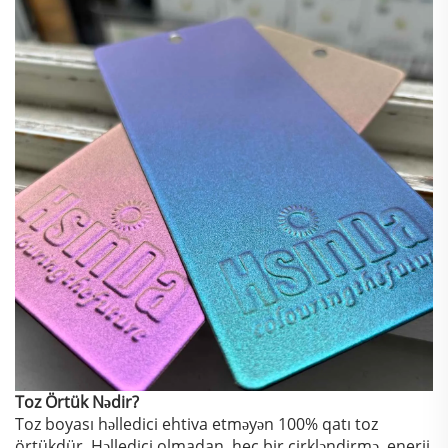
Toz Örtük Nədir?
Toz boyası həlledici ehtiva etməyən 100% qatı toz
örtükdür. Həlledici olmadan, heç bir çirkləndirmə, enerji