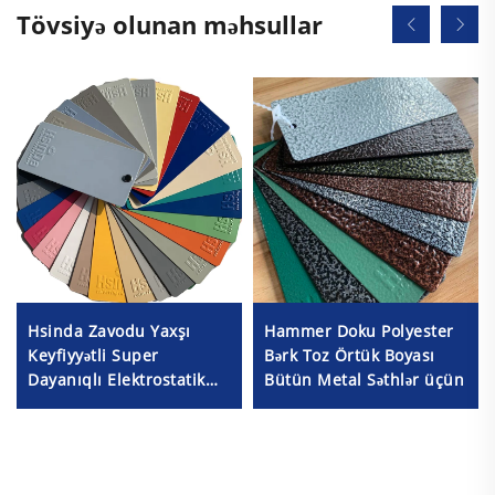
Tövsiyə olunan məhsullar
Hsinda Zavodu Yaxşı
Hammer Doku Polyester
Keyfiyyətli Super
Bərk Toz Örtük Boyası
Dayanıqlı Elektrostatik
Bütün Metal Səthlər üçün
Müxtəlif Rəngli Toz
Pokrıtka Sprey Boyası
Mövcuddir