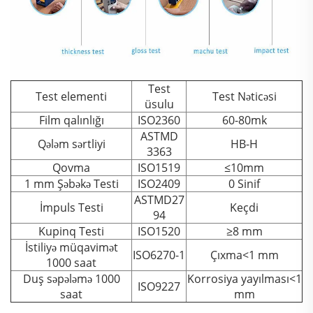
Test
Test elementi
Test Nəticəsi
üsulu
Film qalınlığı
ISO2360
60-80mk
ASTMD
Qələm sərtliyi
HB-H
3363
Qovma
ISO1519
≤10mm
1 mm Şəbəkə Testi
ISO2409
0 Sinif
ASTMD27
İmpuls Testi
Keçdi
94
Kupinq Testi
ISO1520
≥8 mm
İstiliyə müqavimət
ISO6270-1
Çıxma<1 mm
1000 saat
Duş səpələmə 1000
Korrosiya yayılması<1
ISO9227
saat
mm