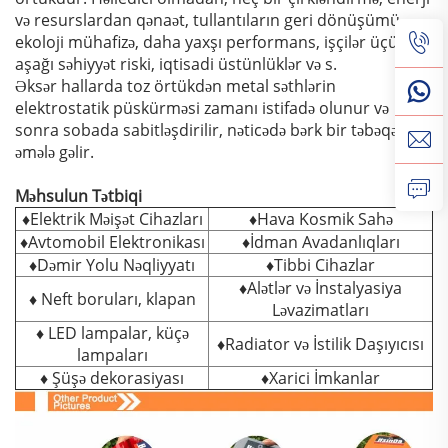
və resurslardan qənaət, tullantıların geri dönüşümü,
ekoloji mühafizə, daha yaxşı performans, işçilər üçün
aşağı səhiyyət riski, iqtisadi üstünlüklər və s.
Əksər hallarda toz örtükdən metal səthlərin
elektrostatik püskürməsi zamanı istifadə olunur və
sonra sobada sabitləşdirilir, nəticədə bərk bir təbəqə
əmələ gəlir.
Məhsulun Tətbiqi
♦Elektrik Məişət Cihazları
♦Hava Kosmik Sahə
♦Avtomobil Elektronikası
♦İdman Avadanlıqları
♦Dəmir Yolu Nəqliyyatı
♦Tibbi Cihazlar
♦Alətlər və İnstalyasiya
♦ Neft boruları, klapan
Ləvazimatları
♦ LED lampalar, küçə
♦Radiator və İstilik Daşıyıcısı
lampaları
♦ Şüşə dekorasiyası
♦Xarici İmkanlar