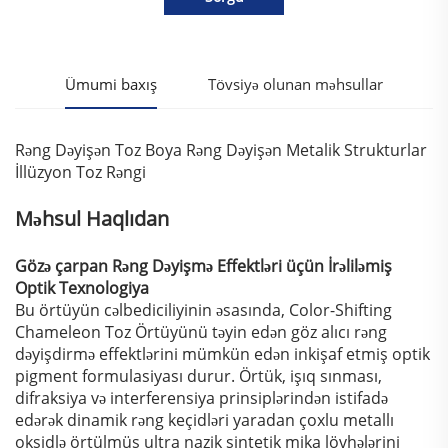
Ümumi baxış
Tövsiyə olunan məhsullar
Rəng Dəyişən Toz Boya Rəng Dəyişən Metalik Strukturlar
İllüzyon Toz Rəngi
Məhsul Haqlıdan
Gözə çarpan Rəng Dəyişmə Effektləri üçün İrəliləmiş
Optik Texnologiya
Bu örtüyün cəlbediciliyinin əsasında, Color-Shifting
Chameleon Toz Örtüyünü təyin edən göz alıcı rəng
dəyişdirmə effektlərini mümkün edən inkişaf etmiş optik
pigment formulasiyası durur. Örtük, işıq sınması,
difraksiya və interferensiya prinsiplərindən istifadə
edərək dinamik rəng keçidləri yaradan çoxlu metallı
oksidlə örtülmüş ultra nazik sintetik mika lövhələrini