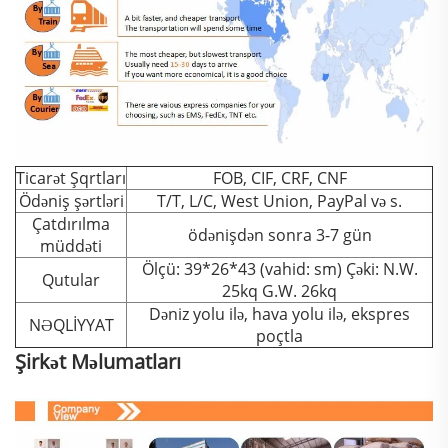
Ticarət Şqrtları
FOB, CIF, CRF, CNF
Ödəniş şərtləri
T/T, L/C, West Union, PayPal və s.
Çatdırılma
ödənişdən sonra 3-7 gün
müddəti
Ölçü: 39*26*43 (vahid: sm) Çəki: N.W.
Qutular
25kq G.W. 26kq
Dəniz yolu ilə, hava yolu ilə, ekspres
NƏQLİYYAT
poçtla
Şirkət Məlumatları