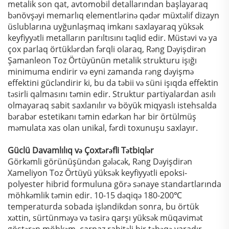
metalik son qat, avtomobil detallarından başlayaraq
bənövşəyi memarlıq elementlərinə qədər müxtəlif dizayn
üslublarına uyğunlaşmaq imkanı saxlayaraq yüksək
keyfiyyətli metalların parıltısını təqlid edir. Müstəvi və ya
çox parlaq örtüklərdən fərqli olaraq, Rəng Dəyişdirən
Şamanleon Toz Örtüyünün metalik strukturu işığı
minimuma endirir və eyni zamanda rəng dəyişmə
effektini gücləndirir ki, bu da təbii və süni işıqda effektin
təsirli qalmasını təmin edir. Struktur partiyalardan asılı
olmayaraq sabit saxlanılır və böyük miqyaslı istehsalda
bərabər estetikanı təmin edərkən hər bir örtülmüş
məmulata xas olan unikal, fərdi toxunuşu saxlayır.
Güclü Davamlılıq və Çoxtərəfli Tətbiqlər
Görkəmli görünüşündən gələcək, Rəng Dəyişdirən
Xameliyon Toz Örtüyü yüksək keyfiyyətli epoksi-
polyester hibrid formuluna görə sənaye standartlarında
möhkəmlik təmin edir. 10-15 dəqiqə 180-200℃
temperaturda sobada işləndikdən sonra, bu örtük
xəttin, sürtünməyə və təsirə qarşı yüksək müqavimət