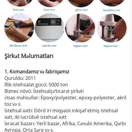
Şirkət Məlumatları
1. Komandamız və fabriqamız
Quruldu: 2011
İllik istehsalat gücü: 5000 ton
Biznes növü: İstehsalçı/ticarət şirkəti
Əsas məhsullar: Epoxy/polyester, epoxy-polyester, akril
toz və s.
İstehsal xətti: Dörd iri miqyaslı inkişaf etmiş istehsal
xətt, iki təcrübəli istehsal xətt
İxracat bazarı: Yerli bazar, Afrika, Cənubi Amerika, Qərbi
Avropa, Orta Şərq və s.