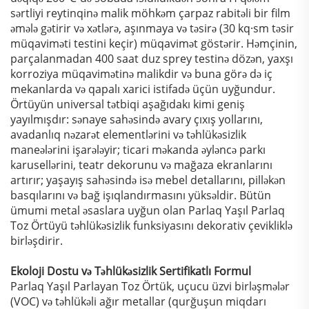
sərtliyi reytinqinə malik möhkəm çarpaz rabitəli bir film
əmələ gətirir və xətlərə, aşınmaya və təsirə (30 kq·sm təsir
müqaviməti testini keçir) müqavimət göstərir. Həmçinin,
parçalanmadan 400 saat duz sprey testinə dözən, yaxşı
korroziya müqavimətinə malikdir və buna görə də iç
mekanlarda və qapalı xarici istifadə üçün uyğundur.
Örtüyün universal tətbiqi aşağıdakı kimi geniş
yayılmışdır: sənaye sahəsində avary çıxış yollarını,
avadanlıq nəzarət elementlərini və təhlükəsizlik
maneələrini işarələyir; ticari məkanda əyləncə parkı
karusellərini, teatr dekorunu və mağaza ekranlarını
artırır; yaşayış sahəsində isə mebel detallarını, pilləkən
basqılarını və bağ işıqlandırmasını yüksəldir. Bütün
ümumi metal əsaslara uyğun olan Parlaq Yaşıl Parlaq
Toz Örtüyü təhlükəsizlik funksiyasını dekorativ çevikliklə
birləşdirir.
Ekoloji Dostu və Təhlükəsizlik Sertifikatlı Formul
Parlaq Yaşıl Parlayan Toz Örtük, uçucu üzvi birləşmələr
(VOC) və təhlükəli ağır metallar (qurğuşun miqdarı