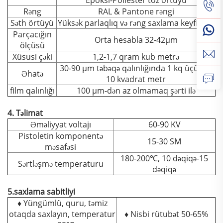
Epoksi-Poliester toz örtüyü
Rəng
RAL & Pantone rəngi
Səth örtüyü
Yüksək parlaqlıq və rəng saxlama keyfiyyəti
Parçacığın
Orta hesabla 32-42μm
ölçüsü
Xüsusi çəki
1,2-1,7 qram kub metrə
30-90 μm təbəqə qalınlığında 1 kq üçün 8-
Əhatə
10 kvadrat metr
film qalınlığı
100 μm-dən az olmamaq şərti ilə
4. Təlimat
Əməliyyat voltajı
60-90 KV
Pistoletin komponentə
15-30 SM
məsafəsi
180-200℃, 10 dəqiqə-15
Sərtləşmə temperaturu
dəqiqə
5.saxlama sabitliyi
♦ Yüngümlü, quru, təmiz
otaqda saxlayın, temperatur
♦ Nisbi rütubət 50-65%