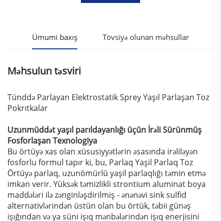
Ümumi baxış
Tövsiyə olunan məhsullar
Məhsulun təsviri
Tünddə Parlayan Elektrostatik Sprey Yaşıl Parlaşan Toz
Pokrıtkalar
Uzunmüddət yaşıl parıldayanlığı üçün İrəli Sürünmüş
Fosforlaşan Texnologiya
Bu örtüyə xas olan xüsusiyyətlərin əsasında irəliləyən
fosforlu formul tapır ki, bu, Parlaq Yaşil Parlaq Toz
Örtüyə parlaq, uzunömürlü yaşil parlaqlığı təmin etmə
imkan verir. Yüksək təmizlikli strontium aluminat boya
maddələri ilə zənginləşdirilmiş - ənənəvi sink sulfid
alternativlərindən üstün olan bu örtük, təbii günəş
işığından və ya süni işıq mənbələrindən işıq enerjisini