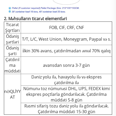
2. Məhsulların ticarət elementləri
Ticarət
FOB, CIF, CRF, CNF
Şqrtları
Ödəniş
T/T, L/C, West Union, Moneygram, Paypal və s.
şərtləri
Ödəniş
i̇lkin 30% avans, çatdırılmadan əvvəl 70% qalıq
şərti
Çatdırıl
ma
avansdan sonra 3-7 gün
müddəti
Dəniz yolu ilə, havayolu ilə və ekspres
çatdırılma ilə
Nümunə toz nümunəsi DHL, UPS, FEDEX kimi
nƏQLİYY
ekspres poçtlarla göndəriləcək. Çatdırılma
AT
müddəti 5-8 gün
Rəsmi sifariş tozu dəniz yolu ilə göndəriləcək.
Çatdırılma müddəti 15-30 gün