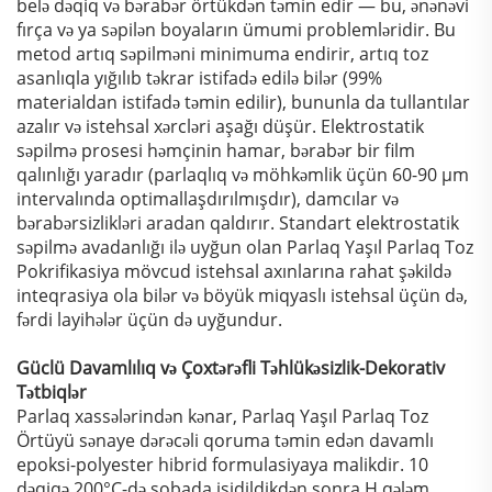
belə dəqiq və bərabər örtükdən təmin edir — bu, ənənəvi
fırça və ya səpilən boyaların ümumi problemləridir. Bu
metod artıq səpilməni minimuma endirir, artıq toz
asanlıqla yığılıb təkrar istifadə edilə bilər (99%
materialdan istifadə təmin edilir), bununla da tullantılar
azalır və istehsal xərcləri aşağı düşür. Elektrostatik
səpilmə prosesi həmçinin hamar, bərabər bir film
qalınlığı yaradır (parlaqlıq və möhkəmlik üçün 60-90 μm
intervalında optimallaşdırılmışdır), damcılar və
bərabərsizlikləri aradan qaldırır. Standart elektrostatik
səpilmə avadanlığı ilə uyğun olan Parlaq Yaşıl Parlaq Toz
Pokrifikasiya mövcud istehsal axınlarına rahat şəkildə
inteqrasiya ola bilər və böyük miqyaslı istehsal üçün də,
fərdi layihələr üçün də uyğundur.
Güclü Davamlılıq və Çoxtərəfli Təhlükəsizlik-Dekorativ
Tətbiqlər
Parlaq xassələrindən kənar, Parlaq Yaşıl Parlaq Toz
Örtüyü sənaye dərəcəli qoruma təmin edən davamlı
epoksi-polyester hibrid formulasiyaya malikdir. 10
dəqiqə 200°C-də sobada isidildikdən sonra H qələm