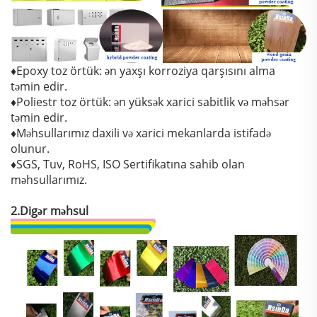
♦Epoxy toz örtük: ən yaxşı korroziya qarşısını alma
təmin edir.
♦Poliestr toz örtük: ən yüksək xarici sabitlik və məhsər
təmin edir.
♦Məhsullarımız daxili və xarici mekanlarda istifadə
olunur.
♦SGS, Tuv, RoHS, ISO Sertifikatına sahib olan
məhsullarımız.
2.Digər məhsul