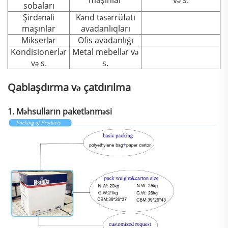
sobaları
Şirdənəli
Kənd təsərrüfatı
maşınlar
avadanlıqları
Mikserlər
Ofis avadanlığı
Kondisionerlər
Metal mebellər və
və s.
s.
Qablaşdırma və çatdırılma
1. Məhsulların paketlənməsi