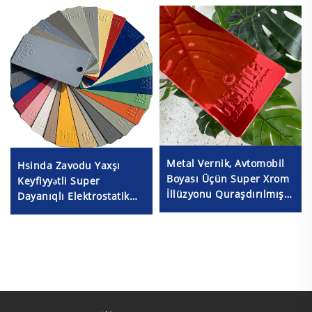
Metal Vernik, Avtomobil
Hsinda Zavodu Yaxşı
Boyası Üçün Super Xrom
Keyfiyyətli Super
İllüzyonu Quraşdırılmış
Dayanıqlı Elektrostatik
Şirniyyat Rəngli
Müxtəlif Rəngli Toz
Elektrostatik Toz Boya
Pokrıtka Sprey Boyası
Spreyi
Mövcuddir