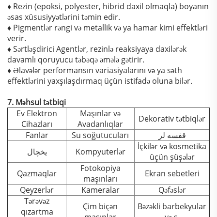
♦ Rezin (epoksi, polyester, hibrid daxil olmaqla) boyanın
əsas xüsusiyyətlərini təmin edir.
♦ Pigmentlər rəngi və metallik və ya hamar kimi effektləri
verir.
♦ Sərtləşdirici Agentlər, rezinlə reaksiyaya daxilərək
davamlı qoruyucu təbəqə əmələ gətirir.
♦ Əlavələr performansın variasiyalarını və ya səth
effektlərini yaxşılaşdırmaq üçün istifadə oluna bilər.
7. Məhsul tətbiqi
Ev Elektron
Maşınlar və
Dekorativ tətbiqlər
Cihazları
Avadanlıqlar
Fanlar
Su soğutucuları
قفسه لر
İçkilər və kosmetika
یخچال
Kompyuterlər
üçün şüşələr
Fotokopiya
Qazmaqlar
Ekran sebetleri
maşınları
Qeyzerlər
Kameralar
Qəfəslər
Tərəvəz
Çim biçən
Bəzəkli barbekyular
qızartma
maşınlar
və s.