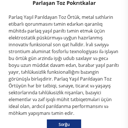
Parlaşan Toz Pokrıtkalar
Parlaq Yaşıl Parıldayan Toz Örtük, metal səthlərin
etibarlı qorunmasını təmin edərkən qaranlıq
mühitdə parlaq yaşıl parıltı təmin etmək üçün
elektrostatik püskürməyə uyğun hazırlanmış
innovativ funksional son qat həlldir. İrəli səviyyə
strontium aluminat fosforlu texnologiyası ilə işləyən
bu örtük gün ərzində işığı udub saxlayır və gecə
boyu uzun müddət davam edən, bərabər yaşıl parıltı
yayır, təhlükəsizlik funksionallığını bəzəngin
görünüşlə birləşdirir. Parlaq Yaşıl Parıldayan Toz
Örtüyün hər bir tətbiqi, sənaye, ticarət və yaşayış
sektorlarında təhlükəsizlik nişanları, bəzəyici
elementlər və zəif işıqlı mühit tətbiqetmələri üçün
ideal olan, ardıcıl parıldanma performansını və
möhkəm yapışmanı təmin edir.
Sorğu