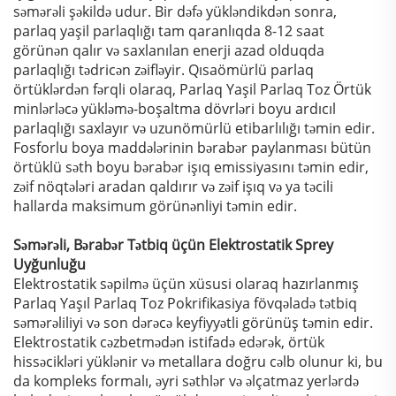
səmərəli şəkildə udur. Bir dəfə yükləndikdən sonra,
parlaq yaşil parlaqlığı tam qaranlıqda 8-12 saat
görünən qalır və saxlanılan enerji azad olduqda
parlaqlığı tədricən zəifləyir. Qısaömürlü parlaq
örtüklərdən fərqli olaraq, Parlaq Yaşil Parlaq Toz Örtük
minlərləcə yükləmə-boşaltma dövrləri boyu ardıcıl
parlaqlığı saxlayır və uzunömürlü etibarlılığı təmin edir.
Fosforlu boya maddələrinin bərabər paylanması bütün
örtüklü səth boyu bərabər işıq emissiyasını təmin edir,
zəif nöqtələri aradan qaldırır və zəif işıq və ya təcili
hallarda maksimum görünənliyi təmin edir.
Səmərəli, Bərabər Tətbiq üçün Elektrostatik Sprey
Uyğunluğu
Elektrostatik səpilmə üçün xüsusi olaraq hazırlanmış
Parlaq Yaşıl Parlaq Toz Pokrifikasiya fövqəladə tətbiq
səmərəliliyi və son dərəcə keyfiyyətli görünüş təmin edir.
Elektrostatik cəzbetmədən istifadə edərək, örtük
hissəcikləri yüklənir və metallara doğru cəlb olunur ki, bu
da kompleks formalı, əyri səthlər və əlçatmaz yerlərdə