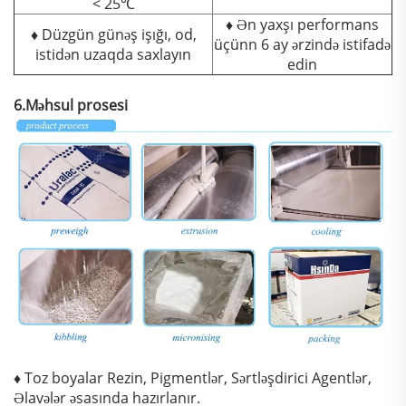
< 25℃
♦ Ən yaxşı performans
♦ Düzgün günəş işığı, od,
üçünn 6 ay ərzində istifadə
istidən uzaqda saxlayın
edin
6.Məhsul prosesi
♦ Toz boyalar Rezin, Pigmentlər, Sərtləşdirici Agentlər,
Əlavələr əsasında hazırlanır.