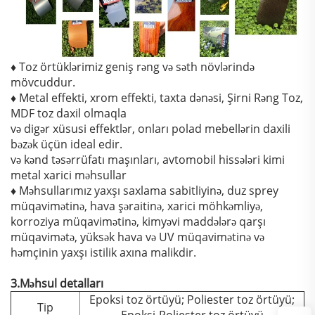
♦ Toz örtüklərimiz geniş rəng və səth növlərində
mövcuddur.
♦ Metal effekti, xrom effekti, taxta dənəsi, Şirni Rəng Toz,
MDF toz daxil olmaqla
və digər xüsusi effektlər, onları polad mebellərin daxili
bəzək üçün ideal edir.
və kənd təsərrüfatı maşınları, avtomobil hissələri kimi
metal xarici məhsullar
♦ Məhsullarımız yaxşı saxlama sabitliyinə, duz sprey
müqavimətinə, hava şəraitinə, xarici möhkəmliyə,
korroziya müqavimətinə, kimyəvi maddələrə qarşı
müqavimətə, yüksək hava və UV müqavimətinə və
həmçinin yaxşı istilik axına malikdir.
3.Məhsul detalları
Epoksi toz örtüyü; Poliester toz örtüyü;
Tip