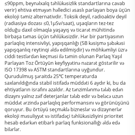
≤90ppm, beynəlxalq təhlükəsizlik standartlarına cavab
verir) ehtiva etməyən həlledici əsaslı parlayan boya üçün
ekoloji təmiz alternativdir. Toksik deyil, radioaktiv deyil
(radiasiya dozası ≤0,1μSv/saat), uşaqların tez-tez
olduğu daxil olmaqla yaşayış və ticarət mühitində
birbaşa təmas üçün təhlükəsizdir. Hər bir partiyasının
parlaqlıq intensivliyi, yapışqanlığı (5B kəsişmə şəbəkəsi
yapışqanlıq reytinqi əldə edilmişdir) və möhkəmliyi üzrə
ciddi testlərdən keçməsi ilə təmin olunan Parlaq Yaşıl
Parlayan Toz Örtüyün keyfiyyətinə nəzarət göstərilir və
ISO 17398 və ASTM standartlarına uyğundur.
Qurudulmuş şəraitdə 25℃ temperaturda
saxlanıldığında stabil istifadə müddəti 6 aydır ki, bu da
ehtiyatların israfını azaldır. Az tənzimlənmə tələb edən
dizaynı yalnız zəif deterjanlar tələb edir və beləcə uzun
müddət ərzində parlaqlıq performansını və görünüşünü
qoruyur. Bu örtüyü seçməklə bizneslər və dizaynerlər
ekoloji məsuliyyət və istifadəçi təhlükəsizliyini prioritet
hesab edərkən etibarlı parlaq funksionallığı əldə edə
bilərlər.