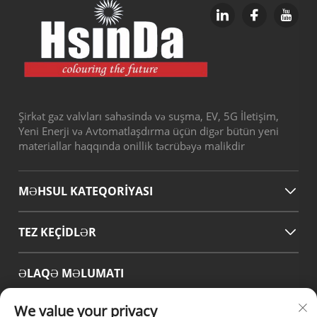
Şirkət gəz valvları sahəsində və suşma, EV, 5G İletişim,
Yeni Enerji və Avtomatlaşdırma üçün digər bütün yeni
materiallar haqqında onillik təcrübəyə malikdir
MƏHSUL KATEQORİYASI
TEZ KEÇIDLƏR
ƏLAQƏ MƏLUMATI
Office add : No.38 Huagang Road ,South Area of chengdu
We value your privacy