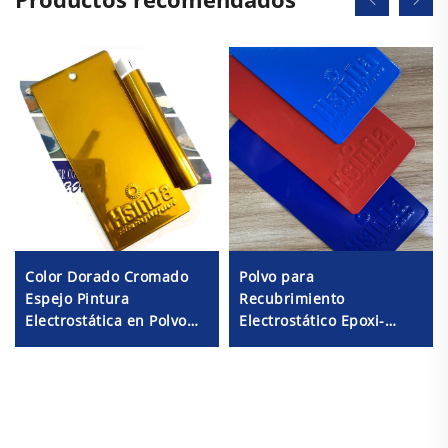
Color Dorado Cromado
Polvo para
Espejo Pintura
Recubrimiento
Electrostática en Polvo
Electrostático Epoxi-
Resistente al Calor y a
Poliéster, Protección de
los Productos Químicos
Superficies Metálicas,
para Fabricación de
Proveedor de Pinturas en
Metales
Colores RAL/PANTONE