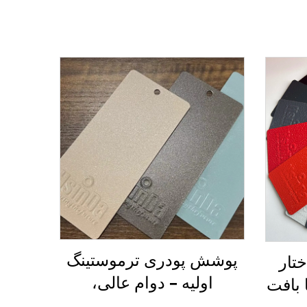
پوشش پودری ترموستینگ
تار
اولیه – دوام عالی،
ون TGIC، با بافت
پایان‌بندی‌های پرانرژی و
ری