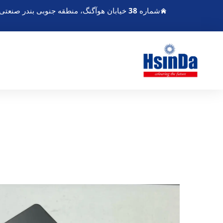
شماره 38 خیابان هوآگنگ، منطقه جنوبی بندر صنعتی مدرن چندو، پی‌سیان چندو سیچوان چین