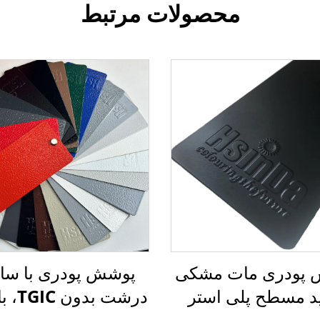
محصولات مرتبط
پودری مات مشکی
پوشش پودری با ساخ
د مسطح پلی استر
درشت بد
د جهت مبل اداری
چین‌دار، رنگ پود