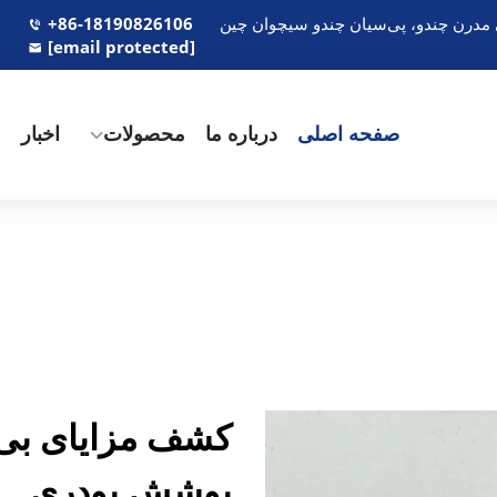
+86-18190826106
[email protected]
صفحه اصلی
درباره ما
محصولات
اخبار
م
کشف مزایای بی‌ن
پوشش پودری