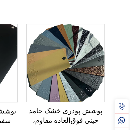
پوشش پودری خشک جامد
پوشش 
چینی فوق‌العاده مقاوم،
سفی
کارخانه تولیدکننده رنگ
جام