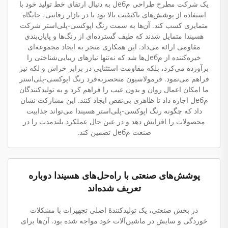
یک شرکت مطرح طراحی مебل به دنبال ارتقای خط تولید خود با
استفاده از پوشش‌های باکیفیت بالا بود تا در بازار رقابتی، جایگاه
متمایزی کسب کند. آن‌ها به سمت رنگ اپوکسی-پلی‌استر شرکت
هسیندا متمایل شدند که طیف گسترده‌ای از رنگ‌ها و پایان‌بندی
مقاومی ارائه می‌داد. این همکاری منجر به ایجاد مجموعه‌ای
خیره‌کننده از مебل‌ها شد که نه‌تنها نیازهای زیبایی‌شناختی را
برآورده می‌کرد، بلکه مقاومت استثنایی در برابر خراش و لکه نیز
فراهم می‌نمود. فرمولاسیون منحصربه‌فرد رنگ اپوکسی-پلی‌استر
ما امکان اعمال روان و بدون عیب را فراهم کرد و به تولیدکنندگان
مебل اجازه داد تا ظاهری بی‌نقص ایجاد کنند. این مشارکت نشان
داد که چگونه رنگ اپوکسی-پلی‌استر هسیندا می‌تواند جذابیت
محصولات را افزایش دهد و در عین حال عملکرد بلندمدت را در
صنعت مебل تضمین کند.
پوشش‌های صنعتی با راه‌حل‌های هسیندا دوباره
تعریف شده‌اند
در بخش صنعتی، یک تولیدکنندهٔ اصلی تجهیزات با مشکلات
خوردگی و سایش در ماشین‌آلات خود مواجه شده بود. آن‌ها برای