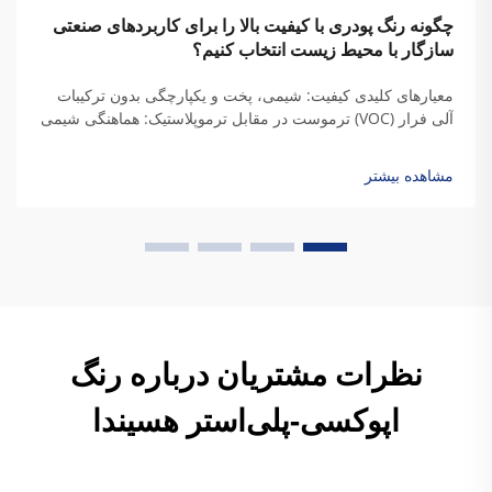
چگونه رنگ پودری با کیفیت بالا را برای کاربردهای صنعتی
سازگار با محیط زیست انتخاب کنیم؟
معیارهای کلیدی کیفیت: شیمی، پخت و یکپارچگی بدون ترکیبات
آلی فرار (VOC) ترموست در مقابل ترموپلاستیک: هماهنگی شیمی
رزین با نیازهای دوام صنعتی هنگامی که رزین‌های ترموست
می‌پزند، پیوندهای عرضی دائمی ایجاد می‌کنند که به آنها استحکام
مشاهده بیشتر
واقعی می‌دهد...
نظرات مشتریان درباره رنگ
اپوکسی-پلی‌استر هسیندا