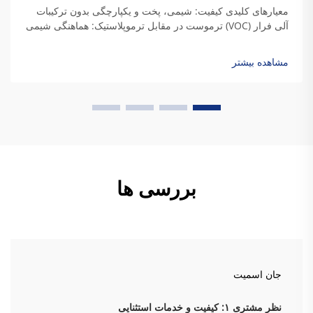
معیارهای کلیدی کیفیت: شیمی، پخت و یکپارچگی بدون ترکیبات
آلی فرار (VOC) ترموست در مقابل ترموپلاستیک: هماهنگی شیمی
رزین با نیازهای دوام صنعتی هنگامی که رزین‌های ترموست
می‌پزند، پیوندهای عرضی دائمی ایجاد می‌کنند که به آنها استحکام
مشاهده بیشتر
واقعی می‌دهد...
بررسی ها
جان اسمیت
نظر مشتری ۱: کیفیت و خدمات استثنایی