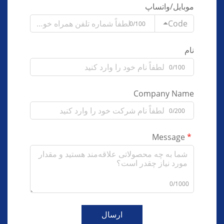
موبایل/واتساپ
Code
0/100
نام
0/100
Company Name
0/200
Message
0/1000
ارسال