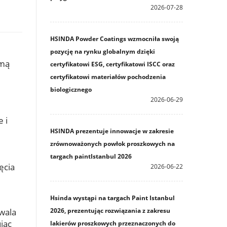
2026-07-28
HSINDA Powder Coatings wzmocniła swoją
pozycję na rynku globalnym dzięki
umą
certyfikatowi ESG, certyfikatowi ISCC oraz
certyfikatowi materiałów pochodzenia
biologicznego
2026-06-29
 i
HSINDA prezentuje innowacje w zakresie
zrównoważonych powłok proszkowych na
targach paintIstanbul 2026
ęcia
2026-06-22
Hsinda wystąpi na targach Paint Istanbul
2026, prezentując rozwiązania z zakresu
wala
jąc
lakierów proszkowych przeznaczonych do