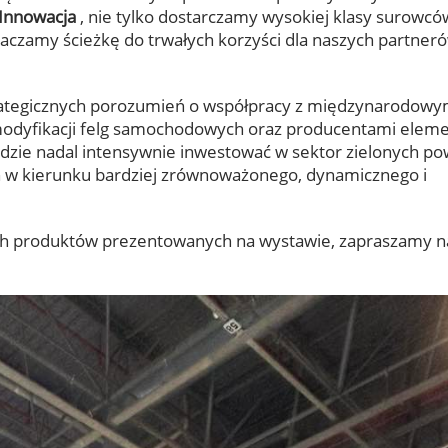
 Innowacja
, nie tylko dostarczamy wysokiej klasy surowcó
aczamy ścieżkę do trwałych korzyści dla naszych partner
rategicznych porozumień o współpracy z międzynarodowy
 modyfikacji felg samochodowych oraz producentami elem
ie nadal intensywnie inwestować w sektor zielonych po
h w kierunku bardziej zrównoważonego, dynamicznego i
ych produktów prezentowanych na wystawie, zapraszamy n