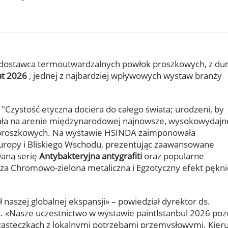
dostawca termoutwardzalnych powłok proszkowych, z d
at 2026
, jednej z najbardziej wpływowych wystaw branży
—
"Czystość etyczna dociera do całego świata; urodzeni, by
a na arenie międzynarodowej najnowsze, wysokowydajne
k proszkowych. Na wystawie HSINDA zaimponowała
ropy i Bliskiego Wschodu, prezentując zaawansowane
waną serię
Antybakteryjna antygrafiti
oraz popularne
sza
Chromowo-zielona metaliczna
i
Egzotyczny efekt pękni
 naszej globalnej ekspansji» – powiedział dyrektor ds.
«Nasze uczestnictwo w wystawie paintIstanbul 2026 poz
steczkach z lokalnymi potrzebami przemysłowymi. Kieru