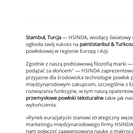
Stambuł, Turcja
— HSINDA, wiodący światowy 
ogłosiła swój sukces na
paintIstanbul & Turkco
powłokowej w regionie Europy i Azji.
Zgodnie z naszą podstawową filozofią marki 
podążać za słońcem"
— HSINDA zaprezentował
przyjazne dla środowiska technologie powło
międzynarodowym zakupcom, szczególnie z Eu
rozwiązania funkcyjne, w tym naszą opatento
przemysłowe powłoki teksturalne
takie jak na
wykończenia.
«Rynek eurazjatycki stanowi strategiczny węzeł
marketingu międzynarodowego firmy HSINDA. 
nam połączyć zaawansowaną naukę o makroczą