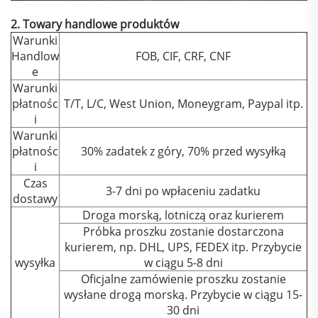
2. Towary handlowe produktów
Warunki
Handlow
FOB, CIF, CRF, CNF
e
Warunki
płatnośc
T/T, L/C, West Union, Moneygram, Paypal itp.
i
Warunki
płatnośc
30% zadatek z góry, 70% przed wysyłką
i
Czas
3-7 dni po wpłaceniu zadatku
dostawy
Droga morską, lotniczą oraz kurierem
Próbka proszku zostanie dostarczona
kurierem, np. DHL, UPS, FEDEX itp. Przybycie
wysyłka
w ciągu 5-8 dni
Oficjalne zamówienie proszku zostanie
wysłane drogą morską. Przybycie w ciągu 15-
30 dni