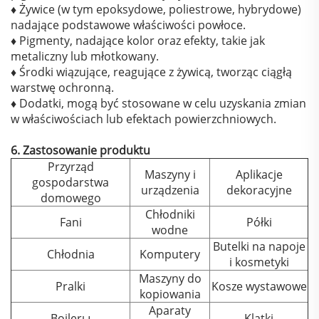
♦ Żywice (w tym epoksydowe, poliestrowe, hybrydowe)
nadające podstawowe właściwości powłoce.
♦ Pigmenty, nadające kolor oraz efekty, takie jak
metaliczny lub młotkowany.
♦ Środki wiązujące, reagujące z żywicą, tworząc ciągłą
warstwę ochronną.
♦ Dodatki, mogą być stosowane w celu uzyskania zmian
w właściwościach lub efektach powierzchniowych.
6. Zastosowanie produktu
Przyrząd
Maszyny i
Aplikacje
gospodarstwa
urządzenia
dekoracyjne
domowego
Chłodniki
Fani
Półki
wodne
Butelki na napoje
Chłodnia
Komputery
i kosmetyki
Maszyny do
Pralki
Kosze wystawowe
kopiowania
Aparaty
Bojlerы
Klatki