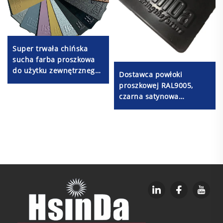
Super trwała chińska
sucha farba proszkowa
do użytku zewnętrznego
Dostawca powłoki
produkcja fabryczna
proszkowej RAL9005,
tanie ceny dla
czarna satynowa
dystrybutorów i
polimerowa powłoka
detalicznych
proszkowa, czarna
sprzedawców
powłoka półbłyszczająca