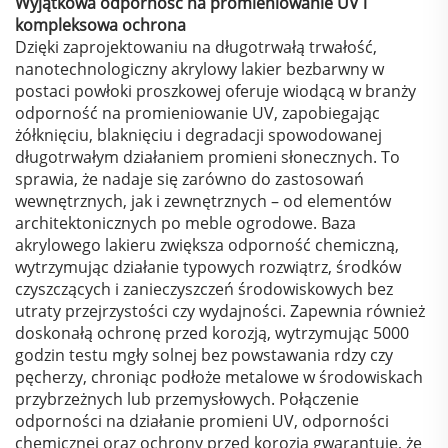
Wyjątkowa odporność na promieniowanie UV i
kompleksowa ochrona
Dzięki zaprojektowaniu na długotrwałą trwałość,
nanotechnologiczny akrylowy lakier bezbarwny w
postaci powłoki proszkowej oferuje wiodącą w branży
odporność na promieniowanie UV, zapobiegając
żółknięciu, blaknięciu i degradacji spowodowanej
długotrwałym działaniem promieni słonecznych. To
sprawia, że nadaje się zarówno do zastosowań
wewnętrznych, jak i zewnętrznych – od elementów
architektonicznych po meble ogrodowe. Baza
akrylowego lakieru zwiększa odporność chemiczną,
wytrzymując działanie typowych rozwiątrz, środków
czyszczących i zanieczyszczeń środowiskowych bez
utraty przejrzystości czy wydajności. Zapewnia również
doskonałą ochronę przed korozją, wytrzymując 5000
godzin testu mgły solnej bez powstawania rdzy czy
pęcherzy, chroniąc podłoże metalowe w środowiskach
przybrzeżnych lub przemysłowych. Połączenie
odporności na działanie promieni UV, odporności
chemicznej oraz ochrony przed korozją gwarantuje, że