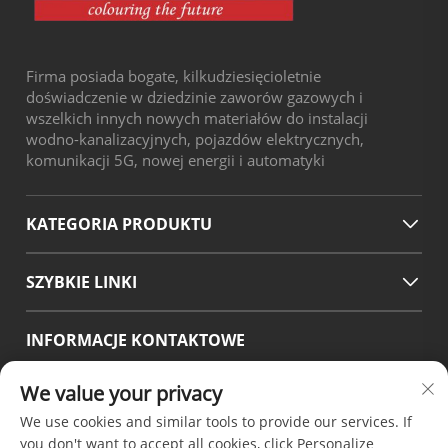
Firma posiada bogate, kilkudziesięcioletnie
doświadczenie w dziedzinie zaworów gazowych i
wszelkich innych nowych materiałów do instalacji
wodno-kanalizacyjnych, pojazdów elektrycznych,
komunikacji 5G, nowej energii i automatyki
KATEGORIA PRODUKTU
SZYBKIE LINKI
INFORMACJE KONTAKTOWE
Office add : No.38 Huagang Road ,South Area of chengdu
We value your privacy
Modern Industrial Port,Pixian Chengdu Sichuan China
We use cookies and similar tools to provide our services. If
Adres e-mail:
[email protected]
you don't want to accept all cookies, click Personalize