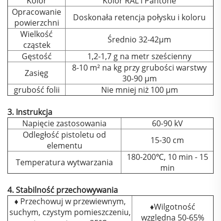
Kolor
Kolor RAL i Pantone
Opracowanie
Doskonała retencja połysku i koloru
powierzchni
Wielkość
Średnio 32-42μm
cząstek
Gęstość
1,2-1,7 g na metr sześcienny
8-10 m² na kg przy grubości warstwy
Zasięg
30-90 μm
grubość folii
Nie mniej niż 100 μm
3. Instrukcja
Napięcie zastosowania
60-90 kV
Odległość pistoletu od
15-30 cm
elementu
180-200℃, 10 min - 15
Temperatura wytwarzania
min
4. Stabilność przechowywania
♦ Przechowuj w przewiewnym,
♦Wilgotność
suchym, czystym pomieszczeniu,
względna 50-65%