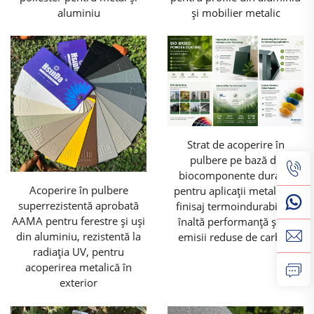
aluminiu
și mobilier metalic
Strat de acoperire în
pulbere pe bază de
biocomponente durabil
Acoperire în pulbere
pentru aplicații metalice –
superrezistentă aprobată
finisaj termoindurabil de
AAMA pentru ferestre și uși
înaltă performanță și cu
din aluminiu, rezistentă la
emisii reduse de carbon
radiația UV, pentru
acoperirea metalică în
exterior