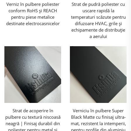
Verniz în pulbere poliester
Strat de pudră poliester cu
conform RoHS și REACH
uscare rapidă la
pentru piese metalice
temperaturi scăzute pentru
destinate electrocasnicelor
difuzoare HVAC, grile și
echipamente de distribuție
a aerului
Strat de acoperire în
Verniciu în pulbere Super
pulbere cu textură niscoasă
Black Matte cu finisaj ultra-
neagră | Finisaj durabil din
mat, rezistent la intemperii,
poliester pentru metal și
pentru profile din aluminiu