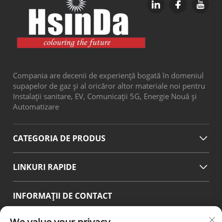
Compania are decenii de experiență bogată în domeniul
supapelor de gaz și al oricăror altor materiale noi pentru
Instalații sanitare, EV, Comunicații 5G, Energie Nouă și
Automatizare
CATEGORIA DE PRODUS
LINKURI RAPIDE
INFORMAȚII DE CONTACT
Office add : No.38 Huagang Road ,South Area of chengdu