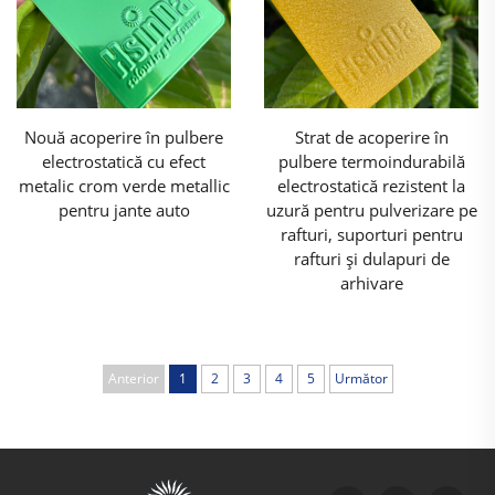
Nouă acoperire în pulbere
Strat de acoperire în
electrostatică cu efect
pulbere termoindurabilă
metalic crom verde metallic
electrostatică rezistent la
pentru jante auto
uzură pentru pulverizare pe
rafturi, suporturi pentru
rafturi și dulapuri de
arhivare
Anterior
1
2
3
4
5
Următor