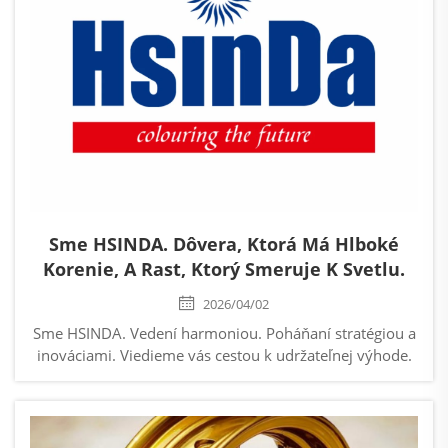
Sme HSINDA. Dôvera, Ktorá Má Hlboké
Korenie, A Rast, Ktorý Smeruje K Svetlu.
2026/04/02
Sme HSINDA. Vedení harmoniou. Poháňaní stratégiou a
inováciami. Viedieme vás cestou k udržateľnej výhode.
Tisíckorunná slnečnica: Naša záväzok rásť smerom k
svetlu a vytrvať. V rámci značkového DNA spoločnosti
HSINDA tisíckorunná slnečnica...