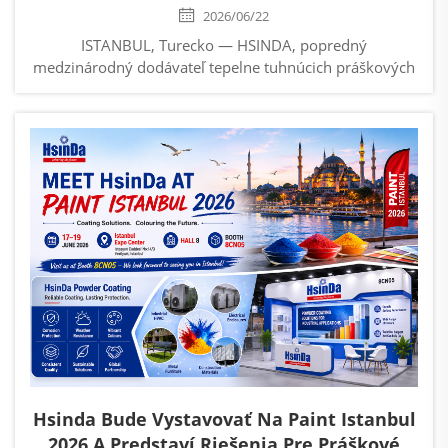
2026/06/22
ISTANBUL, Turecko — HSINDA, popredný
medzinárodný dodávateľ tepelne tuhnúcich práškových
náterov, s hrdosťou oznámil úspešnú účasť na výstave
paintIstanbul & Turkcoat 2026, jednej z najvplyvnejších
výstav náterov v eurázijskom regióne. ...
Hsinda Bude Vystavovať Na Paint Istanbul
2026 A Predstaví Riešenia Pre Práškové