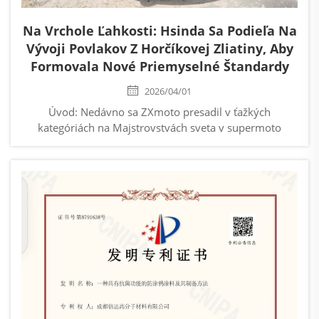
Na Vrchole Ľahkosti: Hsinda Sa Podieľa Na
Vývoji Povlakov Z Horčíkovej Zliatiny, Aby
Formovala Nové Priemyselné Štandardy
2026/04/01
Úvod: Nedávno sa ZXmoto presadil v ťažkých
kategóriách na Majstrovstvách sveta v supermoto
(WorldSBK). Tento úspech znova dokazuje priemyselnú
výkonnosť produktov „Made in China“. Na pretekovej
dráhe každý gram hmotnosti...