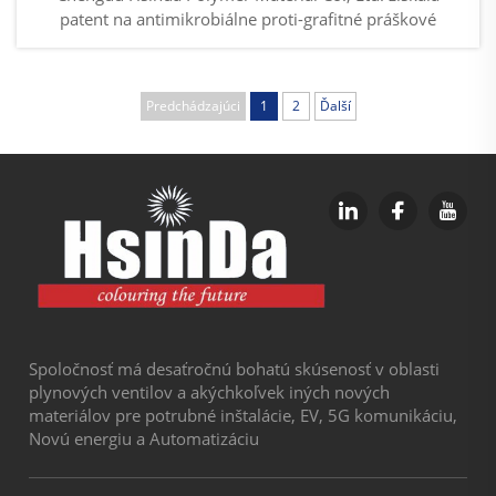
patent na antimikrobiálne proti-grafitné práškové
nátery. Hsinda, špecializovaná spoločnosť v oblasti
vysokovýkonných práškových náterov, oznámila
úspešný vývoj inovatívneho antimikrobiálneho proti-
Predchádzajúci
1
2
Ďalší
grafitného práškového náteru...
Spoločnosť má desaťročnú bohatú skúsenosť v oblasti
plynových ventilov a akýchkoľvek iných nových
materiálov pre potrubné inštalácie, EV, 5G komunikáciu,
Novú energiu a Automatizáciu