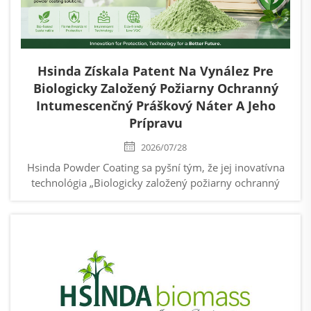
Hsinda Získala Patent Na Vynález Pre
Biologicky Založený Požiarny Ochranný
Intumescenčný Práškový Náter A Jeho
Prípravu
2026/07/28
Hsinda Powder Coating sa pyšní tým, že jej inovatívna
technológia „Biologicky založený požiarny ochranný
intumescenčný práškový náter a jeho príprava“ oficiálne
získala povolenie na vynález. Toto dosiahnutie
predstavuje...