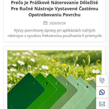
Prečo Je Práškové Náterovanie Dôležité
Pre Ručné Nástroje Vystavené Častému
Opotrebovaniu Povrchu
2026/05/28
Výzvy povrchovej úpravy pri aplikáciách ručných
nástrojov s vysokou frekvenciou používania V priemysle
výroby ručných nástrojov povrchová úprava ovplyvňuje
nielen vzhľad výrobku, ale aj dlhodobú odolnosť proti
opotrebovaniu, ochranu proti korózii a konzistenciu
výkonu. ...