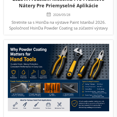
Nátery Pre Priemyselné Aplikácie
2026/05/28
Stretnite sa s HsinDa na výstave Paint Istanbul 2026.
Spoločnosť HsinDa Powder Coating sa zúčastní výstavy
Paint Istanbul 2026, jednej z dôležitých výstav povlakov
a povrchového dokončovania v eurázijskom regióne.
Udalosť sa uskutoční od 17. do 19. júna 2026 v
Istanbule...