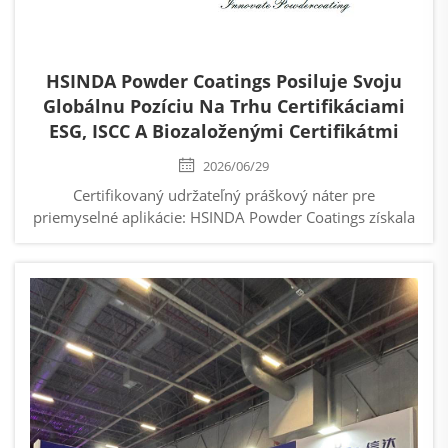
HSINDA Powder Coatings Posiluje Svoju
Globálnu Pozíciu Na Trhu Certifikáciami
ESG, ISCC A Biozaloženými Certifikátmi
2026/06/29
Certifikovaný udržateľný práškový náter pre
priemyselné aplikácie: HSINDA Powder Coatings získala
certifikáciu ESG ratingu, certifikáciu ISCC a overenie
biozaložených materiálov, čím posiluje svoju pozíciu v
globálnom priemysle povrchových úprav...