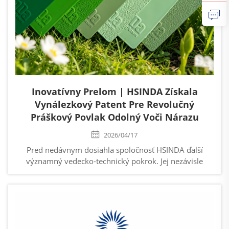
Inovatívny Prelom | HSINDA Získala
Vynálezkový Patent Pre Revolučný
Práškový Povlak Odolný Voči Nárazu
2026/04/17
Pred nedávnym dosiahla spoločnosť HSINDA ďalší
významný vedecko-technický pokrok. Jej nezávisle
vyvinutý „práškový povlak odolný voči nárazu“ oficiálne
získal národný vynálezkový patent, čím sa označuje
nová úroveň kľúčových technologických riešení...