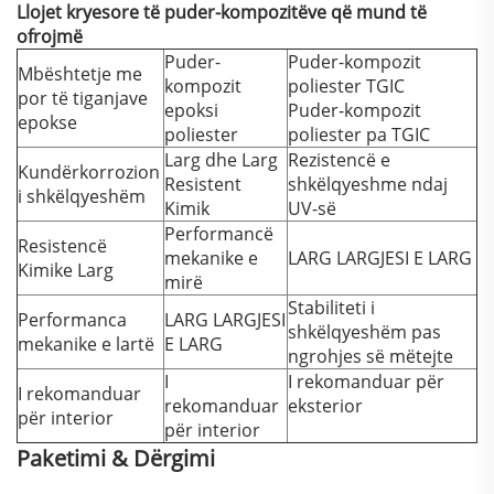
Llojet kryesore të puder-kompozitëve që mund të
ofrojmë
Puder-
Puder-kompozit
Mbështetje me
kompozit
poliester TGIC
por të tiganjave
epoksi
Puder-kompozit
epokse
poliester
poliester pa TGIC
Larg dhe Larg
Rezistencë e
Kundërkorrozion
Resistent
shkëlqyeshme ndaj
i shkëlqyeshëm
Kimik
UV-së
Performancë
Resistencë
mekanike e
LARG LARGJESI E LARG
Kimike Larg
mirë
Stabiliteti i
Performanca
LARG LARGJESI
shkëlqyeshëm pas
mekanike e lartë
E LARG
ngrohjes së mëtejte
I
I rekomanduar për
I rekomanduar
rekomanduar
eksterior
për interior
për interior
Paketimi & Dërgimi