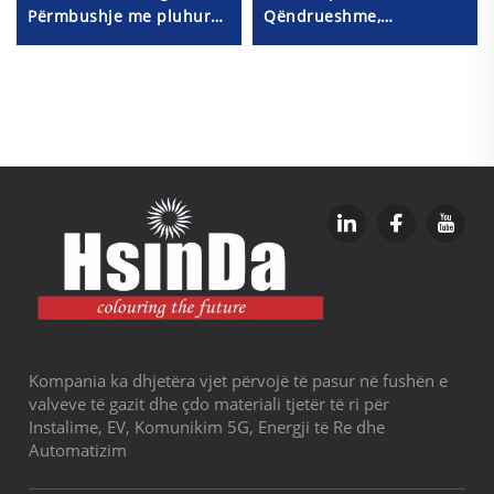
Përmbushje me pluhur
Qëndrueshme,
Fabrikantë me çmime të
Elektrostatike, Pulmon i
ulëta për Distribuitorë
Spruajt me Ngjyra të
Shitës
Ndryshme në Stok
Kompania ka dhjetëra vjet përvojë të pasur në fushën e
valveve të gazit dhe çdo materiali tjetër të ri për
Instalime, EV, Komunikim 5G, Energji të Re dhe
Automatizim