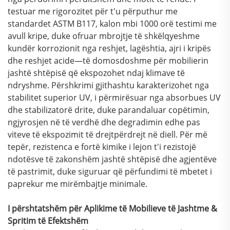
testuar me rigorozitet për t'u përputhur me
standardet ASTM B117, kalon mbi 1000 orë testimi me
avull kripe, duke ofruar mbrojtje të shkëlqyeshme
kundër korrozionit nga reshjet, lagështia, ajri i kripës
dhe reshjet acide—të domosdoshme për mobilierin
jashtë shtëpisë që ekspozohet ndaj klimave të
ndryshme. Përshkrimi gjithashtu karakterizohet nga
stabilitet superior UV, i përmirësuar nga absorbues UV
dhe stabilizatorë drite, duke parandaluar copëtimin,
ngjyrosjen në të verdhë dhe degradimin edhe pas
viteve të ekspozimit të drejtpërdrejt në diell. Për më
tepër, rezistenca e fortë kimike i lejon t'i rezistojë
ndotësve të zakonshëm jashtë shtëpisë dhe agjentëve
të pastrimit, duke siguruar që përfundimi të mbetet i
paprekur me mirëmbajtje minimale.
I përshtatshëm për Aplikime të Mobilieve të Jashtme &
Spritim të Efektshëm