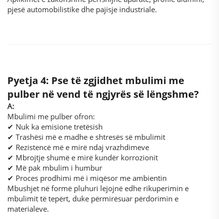
pjesë automobilistike dhe pajisje industriale.
Pyetja 4: Pse të zgjidhet mbulimi me
pulber në vend të ngjyrës së lëngshme?
A:
Mbulimi me pulber ofron:
✔ Nuk ka emisione tretësish
✔ Trashësi më e madhe e shtresës së mbulimit
✔ Rezistencë më e mirë ndaj vrazhdimeve
✔ Mbrojtje shumë e mirë kundër korrozionit
✔ Më pak mbulim i humbur
✔ Proces prodhimi më i miqësor me ambientin
Mbushjet në formë pluhuri lejojnë edhe rikuperimin e
mbulimit të tepërt, duke përmirësuar përdorimin e
materialeve.