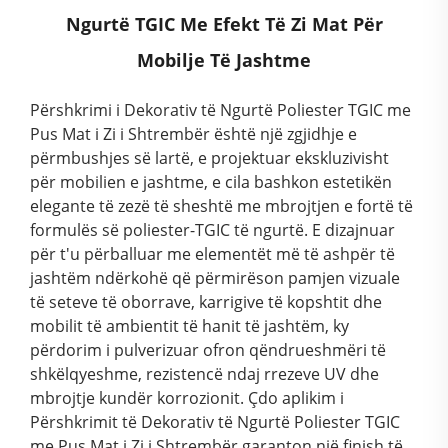
Ngurtë TGIC Me Efekt Të Zi Mat Për
Mobilje Të Jashtme
Përshkrimi i Dekorativ të Ngurtë Poliester TGIC me
Pus Mat i Zi i Shtrembër është një zgjidhje e
përmbushjes së lartë, e projektuar ekskluzivisht
për mobilien e jashtme, e cila bashkon estetikën
elegante të zezë të sheshtë me mbrojtjen e fortë të
formulës së poliester-TGIC të ngurtë. E dizajnuar
për t'u përballuar me elementët më të ashpër të
jashtëm ndërkohë që përmirëson pamjen vizuale
të seteve të oborrave, karrigive të kopshtit dhe
mobilit të ambientit të hanit të jashtëm, ky
përdorim i pulverizuar ofron qëndrueshmëri të
shkëlqyeshme, rezistencë ndaj rrezeve UV dhe
mbrojtje kundër korrozionit. Çdo aplikim i
Përshkrimit të Dekorativ të Ngurtë Poliester TGIC
me Pus Mat i Zi i Shtrembër garanton një finish të