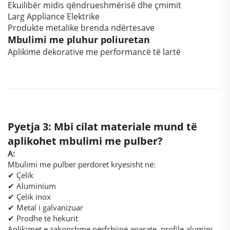
Ekuilibër midis qëndrueshmërisë dhe çmimit
Larg Appliance Elektrike
Produkte metalike brenda ndërtesave
Mbulimi me pluhur poliuretan
Aplikime dekorative me performancë të lartë
Pyetja 3: Mbi cilat materiale mund të
aplikohet mbulimi me pulber?
A:
Mbulimi me pulber përdoret kryesisht në:
✔ Çelik
✔ Aluminium
✔ Çelik inox
✔ Metal i galvanizuar
✔ Prodhe të hekurit
Aplikimet e zakonshme përfshijnë aparate, profile alumini,