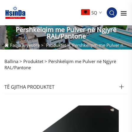
SQ
Përshkëlqim me Pulver në Ngjyrë
RAL/Pantone
Faqja kryesore
>
Produktet
>
Përshkëlqim me Pulver në Ngjyrë RAL/Pantone
Ballina >
Produktet
>
Përshkëlqim me Pulver në Ngjyrë
RAL/Pantone
TË GJITHA PRODUKTET