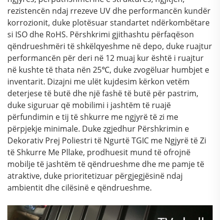
rezistencën ndaj rrezeve UV dhe performancën kundër
korrozionit, duke plotësuar standartet ndërkombëtare
si ISO dhe RoHS. Përshkrimi gjithashtu përfaqëson
qëndrueshmëri të shkëlqyeshme në depo, duke ruajtur
performancën për deri në 12 muaj kur është i ruajtur
në kushte të thata nën 25℃, duke zvogëluar humbjet e
inventarit. Dizajni me ulët kujdesim kërkon vetëm
deterjese të butë dhe një fashë të butë për pastrim,
duke siguruar që mobilimi i jashtëm të ruajë
përfundimin e tij të shkurre me ngjyrë të zi me
përpjekje minimale. Duke zgjedhur Përshkrimin e
Dekorativ Prej Poliestri të Ngurtë TGIC me Ngjyrë të Zi
të Shkurre Me Pllake, prodhuesit mund të ofrojnë
mobilje të jashtëm të qëndrueshme dhe me pamje të
atraktive, duke prioritetizuar përgjegjësinë ndaj
ambientit dhe cilësinë e qëndrueshme.