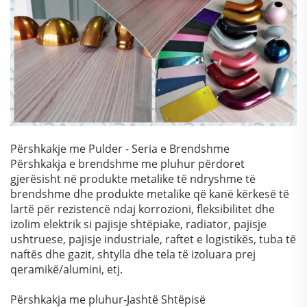
Përshkakje me Pulder - Seria e Brendshme
Përshkakja e brendshme me pluhur përdoret
gjerësisht në produkte metalike të ndryshme të
brendshme dhe produkte metalike që kanë kërkesë të
lartë për rezistencë ndaj korrozioni, fleksibilitet dhe
izolim elektrik si pajisje shtëpiake, radiator, pajisje
ushtruese, pajisje industriale, raftet e logistikës, tuba të
naftës dhe gazit, shtylla dhe tela të izoluara prej
qeramikë/alumini, etj.
Përshkakja me pluhur-Jashtë Shtëpisë