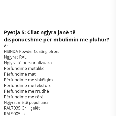
Pyetja 5: Cilat ngjyra janë të
disponueshme për mbulimin me pluhur?
A:
HSINDA Powder Coating ofron:
Ngjyrat RAL
Ngjyra të personalizuara
Përfundime metalike
Përfundime mat
Përfundime me shkëlqim
Përfundime me teksturë
Përfundime me rrudhë
Përfundime me rërë
Ngjyrat më të populluara:
RAL7035 Gri i çelët
RAL9005 I zi