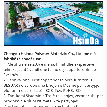
Chengdu Hsinda Polymer Materials Co., Ltd. me një
fabrikë të shoqëruar
1. Më shumë se 20% e menaxhimit dhe ekspertëve
teknikë jashtë vendi dhe teknologji superiore kimi e
Evropës
2. Fabrika jonë u rrit shpejt për të bërë furnitor TË
BESUAR në Evropë dhe Lindjen e Mesme për përtypje
pluhuri me certifikatën SGS, Tuv, RoHS, ISO.
3. Tani kemi Sistemin e Tretë të Lidhjes, veçanërisht për
prodhimin e pluhurit metalik të përtypjes
Dhe kemi zhvilluar përtypje rezistente ndaj