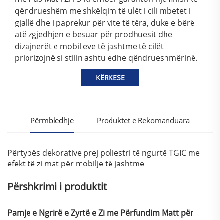
qëndrueshëm me shkëlqim të ulët i cili mbetet i
gjallë dhe i paprekur për vite të tëra, duke e bërë
atë zgjedhjen e besuar për prodhuesit dhe
dizajnerët e mobilieve të jashtme të cilët
priorizojnë si stilin ashtu edhe qëndrueshmërinë.
KËRKESE
Përmbledhje
Produktet e Rekomanduara
Përtypës dekorative prej poliestri të ngurtë TGIC me
efekt të zi mat për mobilje të jashtme
Përshkrimi i produktit
Pamje e Ngrirë e Zyrtë e Zi me Përfundim Matt për