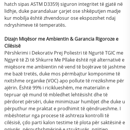
hatch sipas ASTM D3359) siguron integritet të gjatë në
lidhje, duke parandaluar çarjet ose shkëputjen madje
kur mobilja është zhvendosur ose ekspozohet ndaj
ndryshimeve të temperatës.
Dizajn Miqësor me Ambientin & Garancia Rigoroze e
Cilësisë
Përshkrimi i Dekorativ Prej Poliestri të Ngurtë TGIC me
Ngjyrë të Zi të Shkurre Me Pllake është një alternativë e
miqësore me ambientin në vend të bojërave të jashtme
me bazë tretës, duke mos përmbajtur komponime të
nxitshme organike (VOC) apo pollute të rrezikshme për
ajërin. Është 99% i riciklueshëm, me materialin e
tepruar që mund të mbledhet lehtësisht dhe të
përdoret përsëri, duke minimizuar humbjet dhe duke u
përputhur me praktat e prodhimit të qëndrueshme. I
mbështetur nga procese të ashtreza kontrolli të
cilësisë, çdo parti kalon testime të plota për saktësinë e
ngjyrës, përputhshmërinë e strukturës, ngjitjen,