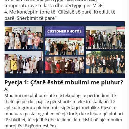
temperaturave të larta dhe përtypje për MDF.
4. Me konceptin tonë të "Cilësisë së parë, Kreditit të
parë, Shërbimit të parë"
Pyetja 1: Çfarë është mbulimi me pluhur?
A:
Mbulimi me pluhur është një teknologji e përfundimit të
thatë që përdor pajisje për shpritzim elektrostatik për të
aplikuar grimca pluhuri mbi sipërfaqet metalike. Pjesët e
mbuluara pastaj ngrohen në një furë, duke lejuar që pluhuri
të shkrihet, të rrjedhë dhe të lidhet kimikisht në një mbulim
mbrojtës të qëndrueshëm.