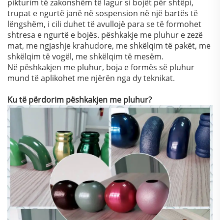
pikturim të zakonshëm të lagur si bojët për shtëpi,
trupat e ngurtë janë në sospension në një bartës të
lëngshëm, i cili duhet të avullojë para se të formohet
shtresa e ngurtë e bojës. pëshkakje me pluhur e zezë
mat, me ngjashje krahudore, me shkëlqim të pakët, me
shkëlqim të vogël, me shkëlqim të mesëm.
Në pëshkakjen me pluhur, boja e formës së pluhur
mund të aplikohet me njërën nga dy teknikat.
Ku të përdorim pëshkakjen me pluhur?