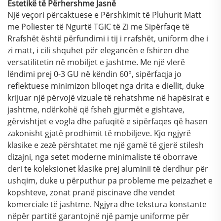
Estetikë të Përhershme Jasnë
Një veçori përcaktuese e Përshkimit të Pluhurit Matt
me Poliester të Ngurtë TGIC të Zi me Sipërfaqe të
Rrafshët është përfundimi i tij i rrafshët, uniform dhe i
zi matt, i cili shquhet për elegancën e fshiren dhe
versatilitetin në mobiljet e jashtme. Me një vlerë
lëndimi prej 0-3 GU në këndin 60°, sipërfaqja jo
reflektuese minimizon blloqet nga drita e diellit, duke
krijuar një përvojë vizuale të rehatshme në hapësirat e
jashtme, ndërkohë që fsheh gjurmët e gishtave,
gërvishtjet e vogla dhe pafuqitë e sipërfaqes që hasen
zakonisht gjatë prodhimit të mobiljeve. Kjo ngjyrë
klasike e zezë përshtatet me një gamë të gjerë stilesh
dizajni, nga setet moderne minimaliste të oborrave
deri te koleksionet klasike prej aluminii të derdhur për
ushqim, duke u përputhur pa probleme me peizazhet e
kopshteve, zonat pranë piscinave dhe vendet
komerciale të jashtme. Ngjyra dhe tekstura konstante
nëpër partitë garantojnë një pamje uniforme për