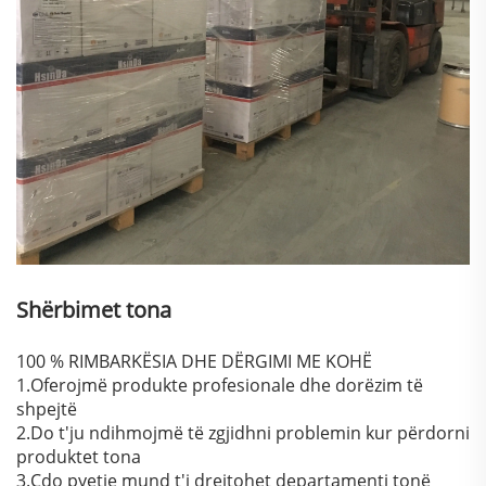
Shërbimet tona
100 % RIMBARKËSIA DHE DËRGIMI ME KOHË
1.Oferojmë produkte profesionale dhe dorëzim të
shpejtë
2.Do t'ju ndihmojmë të zgjidhni problemin kur përdorni
produktet tona
3.Cdo pyetje mund t'i drejtohet departamenti tonë