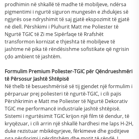
prodhimin në shkallë të madhe të mobiljeve, ndërsa
pigmentimi i ngurtë siguron mungesën e zhdukjes së
ngjyrës ose ndryshimit të saj gjatë ekspozimit të gjatë
në diell. Përshkimi i Pluhurit Matt me Poliester të
Ngurtë TGIC të Zi me Sipërfaqe të Rrafshët
transformon kornizat e thjeshta të mobiljeve të
jashtme në pika të rëndësishme sofistikate që ngrisin
çdo ambient të jashtëm.
Formulim Premium Poliester-TGIC për Qëndrueshmëri
të Përsosur Jashtë Shtëpisë
Në thelb të besueshmërisë së tij gjendet një formulim i
përparuar prej poliesteri të ngurtë-TGIC, i cili pajis
Përshkrimin e Matt me Poliester të Ngurtë Dekorativ
TGIC me performancë industriale jashtë shtëpisë.
Sistemi i ngurtësimit TGIC krijon një film të dendur, të
kryqëzuar, i cili arrin një shkallë hardhesi me laps H-2H,
duke rezistuar mbikëqyrjeve, fërkimeve dhe goditjeve
nga përdorimi i përditshëm dhe motit të rëndë. I