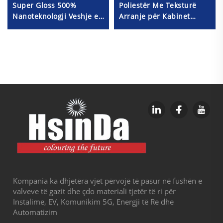
Super Gloss 500%
Poliestër Me Teksturë
Nanoteknologji Veshje e
Arranje për Kabinet
Qartë Me Pulver Kromi,
Elektrik, RAL9005 Bojë
Çmimi i Përmbushjes së
Moire
Lëngshme
Kompania ka dhjetëra vjet përvojë të pasur në fushën e
valveve të gazit dhe çdo materiali tjetër të ri për
Instalime, EV, Komunikim 5G, Energji të Re dhe
Automatizim