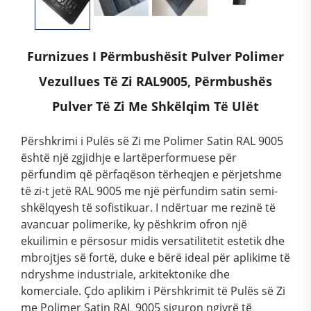
Furnizues I Përmbushësit Pulver Polimer
Vezullues Të Zi RAL9005, Përmbushës
Pulver Të Zi Me Shkëlqim Të Ulët
Përshkrimi i Pulës së Zi me Polimer Satin RAL 9005
është një zgjidhje e lartëperformuese për
përfundim që përfaqëson tërheqjen e përjetshme
të zi-t jetë RAL 9005 me një përfundim satin semi-
shkëlqyesh të sofistikuar. I ndërtuar me rezinë të
avancuar polimerike, ky pëshkrim ofron një
ekuilimin e përsosur midis versatilitetit estetik dhe
mbrojtjes së fortë, duke e bërë ideal për aplikime të
ndryshme industriale, arkitektonike dhe
komerciale. Çdo aplikim i Përshkrimit të Pulës së Zi
me Polimer Satin RAL 9005 siguron ngjyrë të