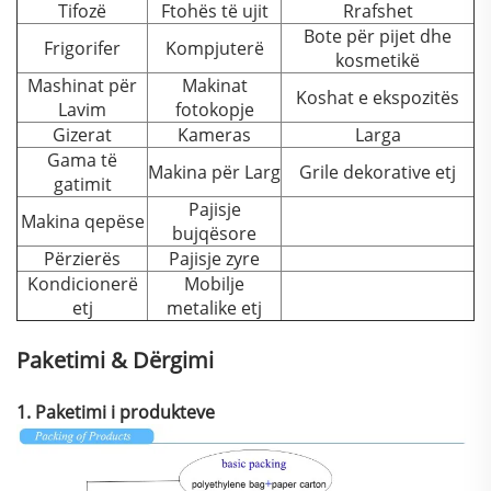
Tifozë
Ftohës të ujit
Rrafshet
Bote për pijet dhe
Frigorifer
Kompjuterë
kosmetikë
Mashinat për
Makinat
Koshat e ekspozitës
Lavim
fotokopje
Gizerat
Kameras
Larga
Gama të
Makina për Larg
Grile dekorative etj
gatimit
Pajisje
Makina qepëse
bujqësore
Përzierës
Pajisje zyre
Kondicionerë
Mobilje
etj
metalike etj
Paketimi & Dërgimi
1. Paketimi i produkteve