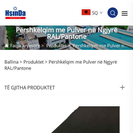
SQ
Përshkëlqim me Pulver në Ngjyrë
RAL/Pantone
Faqja kryesore
>
Produktet
>
Përshkëlqim me Pulver në Ngjyrë RAL/Pantone
Ballina >
Produktet
>
Përshkëlqim me Pulver në Ngjyrë
RAL/Pantone
TË GJITHA PRODUKTET