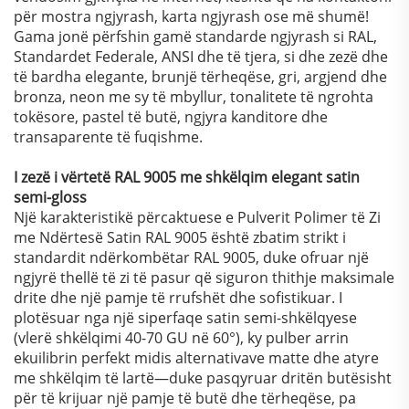
për mostra ngjyrash, karta ngjyrash ose më shumë!
Gama jonë përfshin gamë standarde ngjyrash si RAL,
Standardet Federale, ANSI dhe të tjera, si dhe zezë dhe
të bardha elegante, brunjë tërheqëse, gri, argjend dhe
bronza, neon me sy të mbyllur, tonalitete të ngrohta
tokësore, pastel të butë, ngjyra kanditore dhe
transaparente të fuqishme.
I zezë i vërtetë RAL 9005 me shkëlqim elegant satin
semi-gloss
Një karakteristikë përcaktuese e Pulverit Polimer të Zi
me Ndërtesë Satin RAL 9005 është zbatim strikt i
standardit ndërkombëtar RAL 9005, duke ofruar një
ngjyrë thellë të zi të pasur që siguron thithje maksimale
drite dhe një pamje të rrufshët dhe sofistikuar. I
plotësuar nga një siperfaqe satin semi-shkëlqyese
(vlerë shkëlqimi 40-70 GU në 60°), ky pulber arrin
ekuilibrin perfekt midis alternativave matte dhe atyre
me shkëlqim të lartë—duke pasqyruar dritën butësisht
për të krijuar një pamje të butë dhe tërheqëse, pa