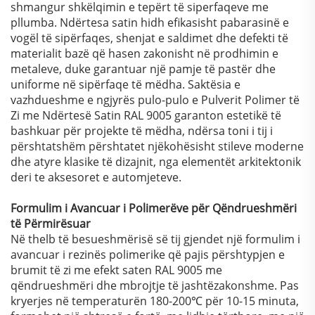
shmangur shkëlqimin e tepërt të siperfaqeve me
pllumba. Ndërtesa satin hidh efikasisht pabarasinë e
vogël të sipërfaqes, shenjat e saldimet dhe defekti të
materialit bazë që hasen zakonisht në prodhimin e
metaleve, duke garantuar një pamje të pastër dhe
uniforme në sipërfaqe të mëdha. Saktësia e
vazhdueshme e ngjyrës pulo-pulo e Pulverit Polimer të
Zi me Ndërtesë Satin RAL 9005 garanton estetikë të
bashkuar për projekte të mëdha, ndërsa toni i tij i
përshtatshëm përshtatet njëkohësisht stileve moderne
dhe atyre klasike të dizajnit, nga elementët arkitektonik
deri te aksesoret e automjeteve.
Formulim i Avancuar i Polimerëve për Qëndrueshmëri
të Përmirësuar
Në thelb të besueshmërisë së tij gjendet një formulim i
avancuar i rezinës polimerike që pajis përshtypjen e
brumit të zi me efekt saten RAL 9005 me
qëndrueshmëri dhe mbrojtje të jashtëzakonshme. Pas
kryerjes në temperaturën 180-200℃ për 10-15 minuta,