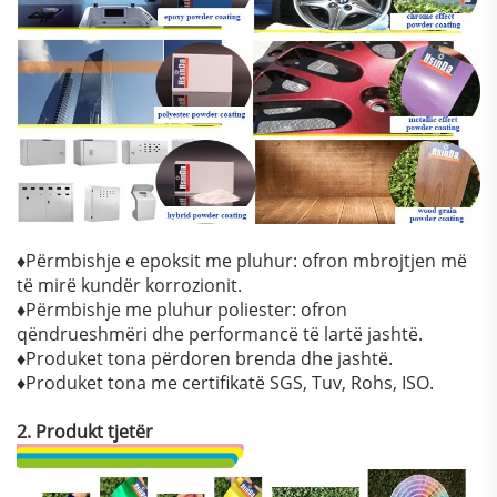
♦Përmbishje e epoksit me pluhur: ofron mbrojtjen më
të mirë kundër korrozionit.
♦Përmbishje me pluhur poliester: ofron
qëndrueshmëri dhe performancë të lartë jashtë.
♦Produket tona përdoren brenda dhe jashtë.
♦Produket tona me certifikatë SGS, Tuv, Rohs, ISO.
2. Produkt tjetër