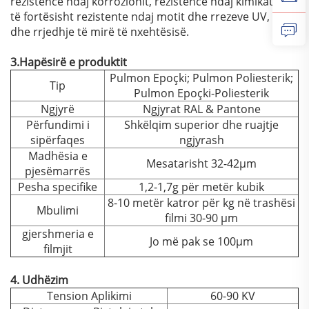
rezistencë ndaj korrozionit, rezistencë ndaj kimikateve,
të fortësisht rezistente ndaj motit dhe rrezeve UV, si
dhe rrjedhje të mirë të nxehtësisë.
3.Hapësirë e produktit
Pulmon Epoçki; Pulmon Poliesterik;
Tip
Pulmon Epoçki-Poliesterik
Ngjyrë
Ngjyrat RAL & Pantone
Përfundimi i
Shkëlqim superior dhe ruajtje
sipërfaqes
ngjyrash
Madhësia e
Mesatarisht 32-42μm
pjesëmarrës
Pesha specifike
1,2-1,7g për metër kubik
8-10 metër katror për kg në trashësi
Mbulimi
filmi 30-90 μm
gjershmeria e
Jo më pak se 100μm
filmjit
4. Udhëzim
Tension Aplikimi
60-90 KV