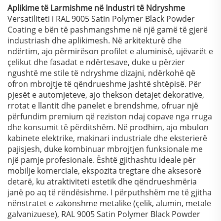
Aplikime të Larmishme në Industri të Ndryshme
Versatiliteti i RAL 9005 Satin Polymer Black Powder
Coating e bën të pashmangshme në një gamë të gjerë
industriash dhe aplikimesh. Në arkitekturë dhe
ndërtim, ajo përmirëson profilet e aluminisë, ujëvarët e
çelikut dhe fasadat e ndërtesave, duke u përzier
ngushtë me stile të ndryshme dizajni, ndërkohë që
ofron mbrojtje të qëndrueshme jashtë shtëpisë. Për
pjesët e automjeteve, ajo thekson detajet dekorative,
rrotat e llantit dhe panelet e brendshme, ofruar një
përfundim premium që reziston ndaj copave nga rruga
dhe konsumit të përditshëm. Në prodhim, ajo mbulon
kabinete elektrike, makinari industriale dhe eksterierë
pajisjesh, duke kombinuar mbrojtjen funksionale me
një pamje profesionale. Është gjithashtu ideale për
mobilje komerciale, ekspozita tregtare dhe aksesorë
detarë, ku atraktiviteti estetik dhe qëndrueshmëria
janë po aq të rëndësishme. I përputhshëm me të gjitha
nënstratet e zakonshme metalike (çelik, alumin, metale
galvanizuese), RAL 9005 Satin Polymer Black Powder