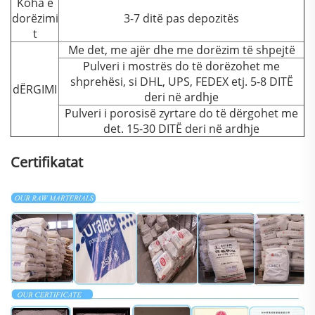
Koha e
dorëzimi
3-7 ditë pas depozitës
t
Me det, me ajër dhe me dorëzim të shpejtë
Pulveri i mostrës do të dorëzohet me
shprehësi, si DHL, UPS, FEDEX etj. 5-8 DITË
dËRGIMI
deri në ardhje
Pulveri i porosisë zyrtare do të dërgohet me
det. 15-30 DITË deri në ardhje
Certifikatat