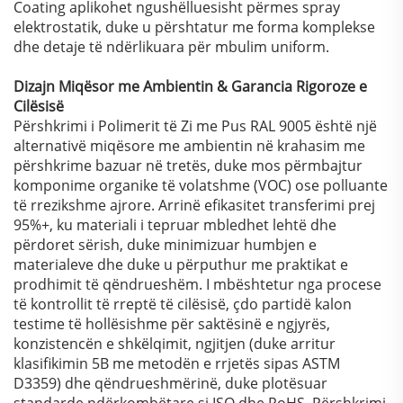
Coating aplikohet ngushëlluesisht përmes spray
elektrostatik, duke u përshtatur me forma komplekse
dhe detaje të ndërlikuara për mbulim uniform.
Dizajn Miqësor me Ambientin & Garancia Rigoroze e
Cilësisë
Përshkrimi i Polimerit të Zi me Pus RAL 9005 është një
alternativë miqësore me ambientin në krahasim me
përshkrime bazuar në tretës, duke mos përmbajtur
komponime organike të volatshme (VOC) ose polluante
të rrezikshme ajrore. Arrinë efikasitet transferimi prej
95%+, ku materiali i tepruar mbledhet lehtë dhe
përdoret sërish, duke minimizuar humbjen e
materialeve dhe duke u përputhur me praktikat e
prodhimit të qëndrueshëm. I mbështetur nga procese
të kontrollit të rreptë të cilësisë, çdo partidë kalon
testime të hollësishme për saktësinë e ngjyrës,
konzistencën e shkëlqimit, ngjitjen (duke arritur
klasifikimin 5B me metodën e rrjetës sipas ASTM
D3359) dhe qëndrueshmërinë, duke plotësuar
standarde ndërkombëtare si ISO dhe RoHS. Përshkrimi