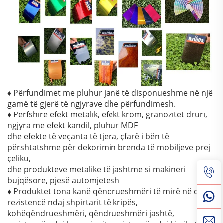
♦ Përfundimet me pluhur janë të disponueshme në një
gamë të gjerë të ngjyrave dhe përfundimesh.
♦ Përfshirë efekt metalik, efekt krom, granozitet druri,
ngjyra me efekt kandil, pluhur MDF
dhe efekte të veçanta të tjera, çfarë i bën të
përshtatshme për dekorimin brenda të mobiljeve prej
çeliku,
dhe produkteve metalike të jashtme si makineri
bujqësore, pjesë automjetesh
♦ Produktet tona kanë qëndrueshmëri të mirë në depo,
rezistencë ndaj shpirtarit të kripës,
kohëqëndrueshmëri, qëndrueshmëri jashtë,