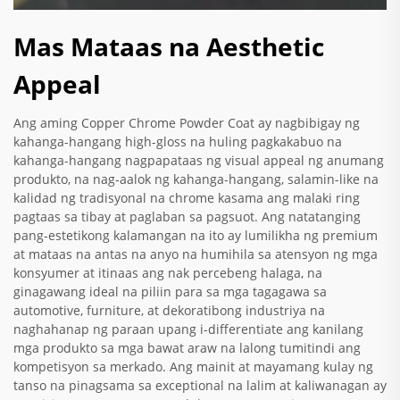
Mas Mataas na Aesthetic
Appeal
Ang aming Copper Chrome Powder Coat ay nagbibigay ng
kahanga-hangang high-gloss na huling pagkakabuo na
kahanga-hangang nagpapataas ng visual appeal ng anumang
produkto, na nag-aalok ng kahanga-hangang, salamin-like na
kalidad ng tradisyonal na chrome kasama ang malaki ring
pagtaas sa tibay at paglaban sa pagsuot. Ang natatanging
pang-estetikong kalamangan na ito ay lumilikha ng premium
at mataas na antas na anyo na humihila sa atensyon ng mga
konsyumer at itinaas ang nak percebeng halaga, na
ginagawang ideal na piliin para sa mga tagagawa sa
automotive, furniture, at dekoratibong industriya na
naghahanap ng paraan upang i-differentiate ang kanilang
mga produkto sa mga bawat araw na lalong tumitindi ang
kompetisyon sa merkado. Ang mainit at mayamang kulay ng
tanso na pinagsama sa exceptional na lalim at kaliwanagan ay