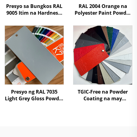
Presyo sa Bungkos RAL
RAL 2004 Orange na
9005 Itim na Hardness,
Polyester Paint Powder
Texture ng Buhangin,
Coating para sa Spray
Matt na Texture,
Cabinet Shelves at
Matibay na Powder
Metal Fabrication
Coating Paint
Presyo ng RAL 7035
TGIC-Free na Powder
Light Grey Gloss Powder
Coating na may
Coating Paint
Malalapad na
Isturktura at Wrinkle
Texture na Polyester
Paint Powder