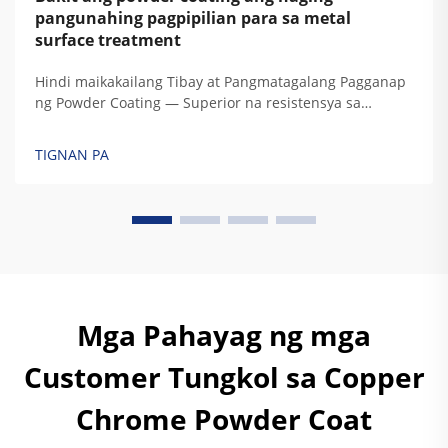
pangunahing pagpipilian para sa metal
surface treatment
Hindi maikakailang Tibay at Pangmatagalang Pagganap
ng Powder Coating — Superior na resistensya sa
korosyon, degradasyon dahil sa UV, panahon, at
pagkakalantad sa kemikal. Ang mga protektibong
TIGNAN PA
katangian ng powder coating ay galing sa espesyal na
thermoset polymer na komposisyon nito. Ang
tradisyonal ...
Mga Pahayag ng mga
Customer Tungkol sa Copper
Chrome Powder Coat