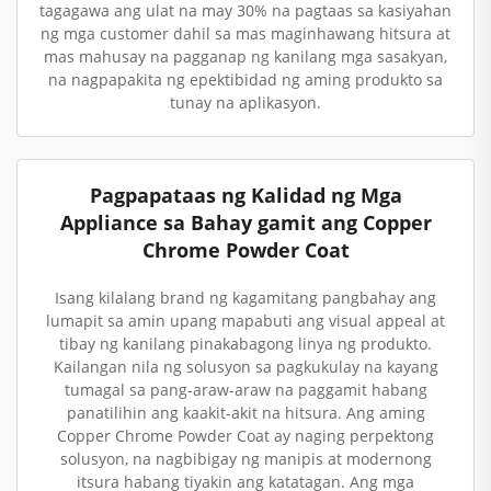
tagagawa ang ulat na may 30% na pagtaas sa kasiyahan
ng mga customer dahil sa mas maginhawang hitsura at
mas mahusay na pagganap ng kanilang mga sasakyan,
na nagpapakita ng epektibidad ng aming produkto sa
tunay na aplikasyon.
Pagpapataas ng Kalidad ng Mga
Appliance sa Bahay gamit ang Copper
Chrome Powder Coat
Isang kilalang brand ng kagamitang pangbahay ang
lumapit sa amin upang mapabuti ang visual appeal at
tibay ng kanilang pinakabagong linya ng produkto.
Kailangan nila ng solusyon sa pagkukulay na kayang
tumagal sa pang-araw-araw na paggamit habang
panatilihin ang kaakit-akit na hitsura. Ang aming
Copper Chrome Powder Coat ay naging perpektong
solusyon, na nagbibigay ng manipis at modernong
itsura habang tiyakin ang katatagan. Ang mga