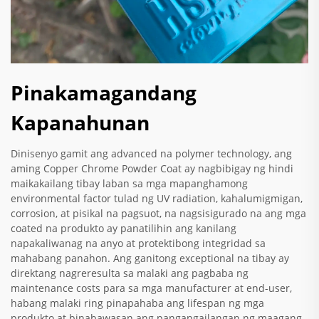
Pinakamagandang
Kapanahunan
Dinisenyo gamit ang advanced na polymer technology, ang
aming Copper Chrome Powder Coat ay nagbibigay ng hindi
maikakailang tibay laban sa mga mapanghamong
environmental factor tulad ng UV radiation, kahalumigmigan,
corrosion, at pisikal na pagsuot, na nagsisigurado na ang mga
coated na produkto ay panatilihin ang kanilang
napakaliwanag na anyo at protektibong integridad sa
mahabang panahon. Ang ganitong exceptional na tibay ay
direktang nagreresulta sa malaki ang pagbaba ng
maintenance costs para sa mga manufacturer at end-user,
habang malaki ring pinapahaba ang lifespan ng mga
produkto at binabawasan ang pangangailangan ng maagang