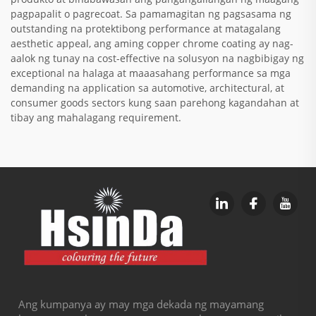
pagpapalit o pagrecoat. Sa pamamagitan ng pagsasama ng
outstanding na protektibong performance at matagalang
aesthetic appeal, ang aming copper chrome coating ay nag-
aalok ng tunay na cost-effective na solusyon na nagbibigay ng
exceptional na halaga at maaasahang performance sa mga
demanding na application sa automotive, architectural, at
consumer goods sectors kung saan parehong kagandahan at
tibay ang mahalagang requirement.
Ang kumpanya ay may mga dekada ng mayamang