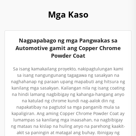
Mga Kaso
Nagpapabago ng mga Pangwakas sa
Automotive gamit ang Copper Chrome
Powder Coat
Sa isang kamakailang proyekto, nakipagtulungan kami
sa isang nangungunang tagagawa ng sasakyan na
naghahanap ng paraan upang mapabuti ang hitsura ng
kanilang mga sasakyan. Kailangan nila ng isang coating
na hindi lamang nagbibigay ng kahanga-hangang anyo
na katulad ng chrome kundi nag-aalok din ng
napakatibay na pagtutol sa mga panganib mula sa
kapaligiran. Ang aming Copper Chrome Powder Coat ay
lumampas sa kanilang mga inaasahan, na nagbibigay
ng mataas na kislap na huling anyo na parehong kaakit-
akit sa paningin at matagal ang buhay. Ibinigay ng