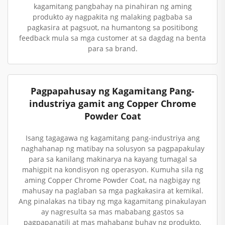
kagamitang pangbahay na pinahiran ng aming
produkto ay nagpakita ng malaking pagbaba sa
pagkasira at pagsuot, na humantong sa positibong
feedback mula sa mga customer at sa dagdag na benta
para sa brand.
Pagpapahusay ng Kagamitang Pang-
industriya gamit ang Copper Chrome
Powder Coat
Isang tagagawa ng kagamitang pang-industriya ang
naghahanap ng matibay na solusyon sa pagpapakulay
para sa kanilang makinarya na kayang tumagal sa
mahigpit na kondisyon ng operasyon. Kumuha sila ng
aming Copper Chrome Powder Coat, na nagbigay ng
mahusay na paglaban sa mga pagkakasira at kemikal.
Ang pinalakas na tibay ng mga kagamitang pinakulayan
ay nagresulta sa mas mababang gastos sa
pagpapanatili at mas mahabang buhay ng produkto.