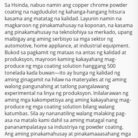
Sa Hsinda, nabuo namin ang copper chrome powder
coating na nagdudulot ng kahanga-hangang hitsura
kasama ang matatag na kalidad. Layunin namin na
magkaroon ng pinakamahusay na koponan, na kasama
ang pinakamahusay na teknolohiya sa merkado, upang
maibigay ang aming serbisyo sa mga sektor ng
automotive, home appliance, at industrial equipment.
Bukod sa pagkamit ng mataas na antas ng kalidad at
produksyon, mayroon kaming kakayahang mag-
produce ng mga coating solution hanggang 500
tonelada kada buwan—ito ay bunga ng kalidad ng
aming ginagamit na hilaw na materyales at ng aming
walong pangunahing at tatlong pangalawang
experimental na linya ng produksyon. Inilalarawan ng
aming mga kakompetisya ang aming kakayahang mag-
produce ng mga coating solution bilang walang
katumbas. Sila ay nananatiling walang malaking pag-
asa na matalo kami dahil sa aming matagal nang
pananampalataya sa industriya ng powder coating.
Ang aming pinakamahusay at pinakamaaasahang mga