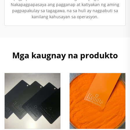
Nakapagpapasaya ang pagganap at katiyakan ng aming
pagpapakulay sa tagagawa, na sa huli ay nagpabuti sa
kanilang kahusayan sa operasyon.
Mga kaugnay na produkto