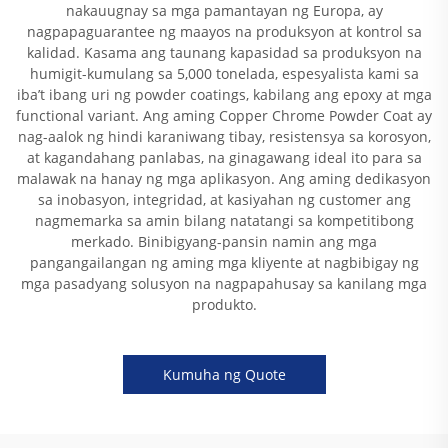
nakauugnay sa mga pamantayan ng Europa, ay
nagpapaguarantee ng maayos na produksyon at kontrol sa
kalidad. Kasama ang taunang kapasidad sa produksyon na
humigit-kumulang sa 5,000 tonelada, espesyalista kami sa
iba’t ibang uri ng powder coatings, kabilang ang epoxy at mga
functional variant. Ang aming Copper Chrome Powder Coat ay
nag-aalok ng hindi karaniwang tibay, resistensya sa korosyon,
at kagandahang panlabas, na ginagawang ideal ito para sa
malawak na hanay ng mga aplikasyon. Ang aming dedikasyon
sa inobasyon, integridad, at kasiyahan ng customer ang
nagmemarka sa amin bilang natatangi sa kompetitibong
merkado. Binibigyang-pansin namin ang mga
pangangailangan ng aming mga kliyente at nagbibigay ng
mga pasadyang solusyon na nagpapahusay sa kanilang mga
produkto.
Kumuha ng Quote