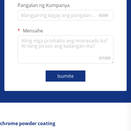
Pangalan ng Kumpanya
0/200
Mensahe
0/1000
Isumite
chrome powder coating