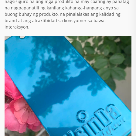
nagsisiguro na ang mga produkto na may coating ay panatag
na nagpapanatili ng kanilang kahanga-hangang anyo sa
buong buhay ng produkto, na pinalalakas ang kalidad ng
brand at ang atraktibidad sa konsyumer sa bawat
interaksyon.