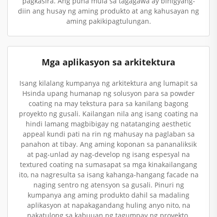
pagkasira. Ang puna mula sa tagagawa ay binigyang-
diin ang husay ng aming produkto at ang kahusayan ng
aming pakikipagtulungan.
Mga aplikasyon sa arkitektura
Isang kilalang kumpanya ng arkitektura ang lumapit sa
Hsinda upang humanap ng solusyon para sa powder
coating na may tekstura para sa kanilang bagong
proyekto ng gusali. Kailangan nila ang isang coating na
hindi lamang magbibigay ng natatanging aesthetic
appeal kundi pati na rin ng mahusay na paglaban sa
panahon at tibay. Ang aming koponan sa pananaliksik
at pag-unlad ay nag-develop ng isang espesyal na
textured coating na sumasapat sa mga kinakailangang
ito, na nagresulta sa isang kahanga-hangang facade na
naging sentro ng atensyon sa gusali. Pinuri ng
kumpanya ang aming produkto dahil sa madaling
aplikasyon at napakagandang huling anyo nito, na
nakatulong sa kabuuan ng tagumpay ng proyekto.