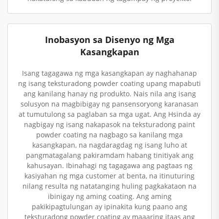
Inobasyon sa Disenyo ng Mga
Kasangkapan
Isang tagagawa ng mga kasangkapan ay naghahanap
ng isang teksturadong powder coating upang mapabuti
ang kanilang hanay ng produkto. Nais nila ang isang
solusyon na magbibigay ng pansensoryong karanasan
at tumutulong sa paglaban sa mga ugat. Ang Hsinda ay
nagbigay ng isang nakapasok na teksturadong paint
powder coating na nagbago sa kanilang mga
kasangkapan, na nagdaragdag ng isang luho at
pangmatagalang pakiramdam habang tinitiyak ang
kahusayan. Ibinahagi ng tagagawa ang pagtaas ng
kasiyahan ng mga customer at benta, na itinuturing
nilang resulta ng natatanging huling pagkakataon na
ibinigay ng aming coating. Ang aming
pakikipagtulungan ay ipinakita kung paano ang
teksturadong powder coating ay maaaring itaas ang