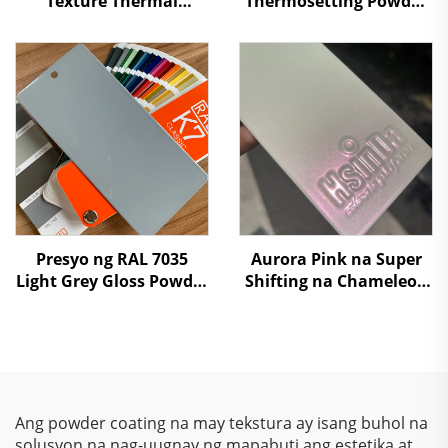
Texture Thermal
Thermosetting Powder
Powder Coating
Coating para sa
Scratch-Resistant para
Arkitektural na Gusali,
sa Industriya ng
Mataas na Paglaban sa
Muwebles at
Panahon, Panlabas na
Automotive
Tinitiyak ang
Katatagan, Walang
VOC, Sertipikado ng SGS
Presyo ng RAL 7035
Aurora Pink na Super
Light Grey Gloss Powder
Shifting na Chameleon
Coating Paint
Powder na May
Colorshift, Metallic
Sparkle, at Laser Effect
na Powder Coating para
sa Metal Finish
Ang powder coating na may tekstura ay isang buhol na
solusyon na nag-uugnay ng mapabuti ang estetika at