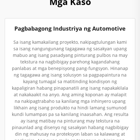
Mga Kaso
Pagbabagong Industriya ng Automotive
Sa isang kamakailang proyekto, nakipagtulungan kami
sa isang nangungunang tagagawa ng sasakyan upang
mabuo ang isang pasadyang pinturang pulbos na may
tekstura na nagbibigay parehong kagandahang
panlabas at mga benepisyong pang-fungsyon. Hinanap
ng tagagawa ang isang solusyon sa pagpapaintura na
kayang tumagal sa matitinding kondisyon ng
kapaligiran habang pinapanatili ang isang napakakilala
at nakakaakit na anyo. Ang aming koponan ay malapit
na nakipagtrabaho sa kanilang mga inhinyero upang
likhain ang isang produkto na hindi lamang sumunod
kundi lumampas pa sa kanilang inaasahan. Ang resulta
ay isang matibay na pinturang may tekstura na
pinaunlad ang disenyo ng sasakyan habang nagbibigay
din ng mahusay na proteksyon laban sa kalawang at