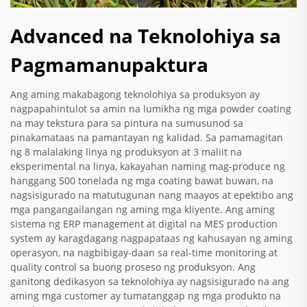
Advanced na Teknolohiya sa
Pagmamanupaktura
Ang aming makabagong teknolohiya sa produksyon ay
nagpapahintulot sa amin na lumikha ng mga powder coating
na may tekstura para sa pintura na sumusunod sa
pinakamataas na pamantayan ng kalidad. Sa pamamagitan
ng 8 malalaking linya ng produksyon at 3 maliit na
eksperimental na linya, kakayahan naming mag-produce ng
hanggang 500 tonelada ng mga coating bawat buwan, na
nagsisigurado na matutugunan nang maayos at epektibo ang
mga pangangailangan ng aming mga kliyente. Ang aming
sistema ng ERP management at digital na MES production
system ay karagdagang nagpapataas ng kahusayan ng aming
operasyon, na nagbibigay-daan sa real-time monitoring at
quality control sa buong proseso ng produksyon. Ang
ganitong dedikasyon sa teknolohiya ay nagsisigurado na ang
aming mga customer ay tumatanggap ng mga produkto na