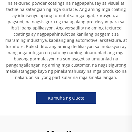
na textured powder coatings na nagpapahusay sa visual at
tactile na katangian ng mga surface. Ang aming mga coating
ay idinisenyo upang tumutol sa mga ugat, korosyon, at
pagsuot, na nagsisiguro ng matagalang proteksyon para sa
iba't ibang aplikasyon. Ang versatility ng aming textured
coatings ay nagpapahintulot sa kanilang paggamit sa
maraming industriya, kabilang ang automotive, arkitektura, at
furniture. Bukod dito, ang aming dedikasyon sa inobasyon ay
nangangahulugan na patuloy naming pinauunlad ang mga
bagong pormulasyon na sumasagot sa umuunlad na
pangangailangan ng aming mga customer, na nagsisigurong
makakatanggap kayo ng pinakamahusay na mga produkto na
nakatuon sa iyong partikular na mga kinakailangan.
Kumuha ng Quote