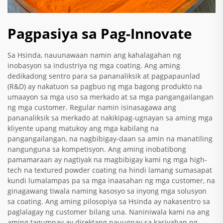
Pagpasiya sa Pag-Innovate
Sa Hsinda, nauunawaan namin ang kahalagahan ng
inobasyon sa industriya ng mga coating. Ang aming
dedikadong sentro para sa pananaliksik at pagpapaunlad
(R&D) ay nakatuon sa pagbuo ng mga bagong produkto na
umaayon sa mga uso sa merkado at sa mga pangangailangan
ng mga customer. Regular namin isinasagawa ang
pananaliksik sa merkado at nakikipag-ugnayan sa aming mga
kliyente upang matukoy ang mga kabilang na
pangangailangan, na nagbibigay-daan sa amin na manatiling
nangunguna sa kompetisyon. Ang aming inobatibong
pamamaraan ay nagtiyak na magbibigay kami ng mga high-
tech na textured powder coating na hindi lamang sumasapat
kundi lumalampas pa sa mga inaasahan ng mga customer, na
ginagawang tiwala naming kasosyo sa inyong mga solusyon
sa coating. Ang aming pilosopiya sa Hsinda ay nakasentro sa
paglalagay ng customer bilang una. Naniniwala kami na ang
aming tagumpay ay direktang nauugnay sa kasiyahan ng