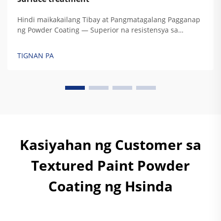
Hindi maikakailang Tibay at Pangmatagalang Pagganap
ng Powder Coating — Superior na resistensya sa
korosyon, degradasyon dahil sa UV, panahon, at
pagkakalantad sa kemikal. Ang mga protektibong
TIGNAN PA
katangian ng powder coating ay galing sa espesyal na
thermoset polymer na komposisyon nito. Ang
tradisyonal ...
Kasiyahan ng Customer sa
Textured Paint Powder
Coating ng Hsinda