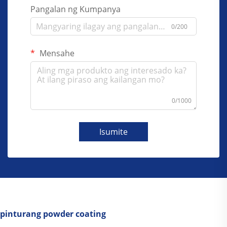
Pangalan ng Kumpanya
0/200
Mensahe
0/1000
Isumite
pinturang powder coating