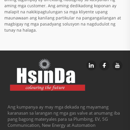
aming mga customer. Ang aming dedikadong koponan ay
malapit na nakikipagtulungan sa mga kliyente upang
maunawaan ang kanilang partikular na pangangailangan at
magbigay ng mga pasadyang solusyon na nagdudulot ng
tunay na halaga.
Ang kumpanya ay may mga dekada ng mayamang
karanasan sa larangan ng mga gas valve at anumang iba
pang bagong materyales para sa Plumbing, EV, 5G
Communication, New Energy at Automation