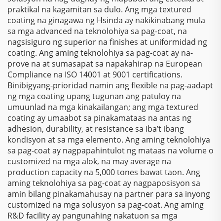
praktikal na kagamitan sa dulo. Ang mga textured
coating na ginagawa ng Hsinda ay nakikinabang mula
sa mga advanced na teknolohiya sa pag-coat, na
nagsisiguro ng superior na finishes at uniformidad ng
coating. Ang aming teknolohiya sa pag-coat ay na-
prove na at sumasapat sa napakahirap na European
Compliance na ISO 14001 at 9001 certifications.
Binibigyang-prioridad namin ang flexible na pag-aadapt
ng mga coating upang tugunan ang patuloy na
umuunlad na mga kinakailangan; ang mga textured
coating ay umaabot sa pinakamataas na antas ng
adhesion, durability, at resistance sa iba’t ibang
kondisyon at sa mga elemento. Ang aming teknolohiya
sa pag-coat ay nagpapahintulot ng mataas na volume o
customized na mga alok, na may average na
production capacity na 5,000 tones bawat taon. Ang
aming teknolohiya sa pag-coat ay nagpaposisyon sa
amin bilang pinakamahusay na partner para sa inyong
customized na mga solusyon sa pag-coat. Ang aming
R&D facility ay pangunahing nakatuon sa mga