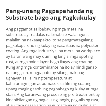
Pang-unang Pagpapahanda ng
Substrate bago ang Pagkukulay
Ang paggamot sa ibabaw ng mga metal na
substrato ay madalas na binabale-wala ngunit
malalim na nakaaapekto ito sa pangmatagalang
pagkakapareho ng kulay ng nasa itaas na polyester
coating. Ang mga industriyal na metal na workpiece
ay karaniwang may dumi ng langis, mga spot ng
rust, at mga oxide layer bago ilagay ang coating.
Kung ang mga kontaminante na ito ay hindi ganap
na tanggalin, magpapatuloy silang makipag-
ugnayan sa ilalim ng temperatura at
kahalumigmigan at pumasok sa film ng coating
upang maging sanhi ng pagbabago ng kulay at mga
stain. Ang karaniwang proseso ng pre-treatment ay
kinabibilangan ng pag-alis ng langis, pag-alis ng rust,
at surface passivation na gumagawa ng malinis at