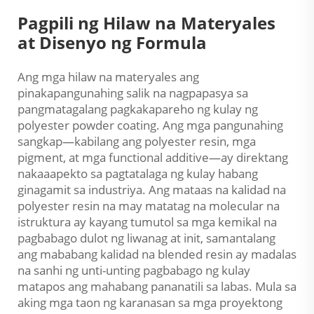
Pagpili ng Hilaw na Materyales
at Disenyo ng Formula
Ang mga hilaw na materyales ang
pinakapangunahing salik na nagpapasya sa
pangmatagalang pagkakapareho ng kulay ng
polyester powder coating. Ang mga pangunahing
sangkap—kabilang ang polyester resin, mga
pigment, at mga functional additive—ay direktang
nakaaapekto sa pagtatalaga ng kulay habang
ginagamit sa industriya. Ang mataas na kalidad na
polyester resin na may matatag na molecular na
istruktura ay kayang tumutol sa mga kemikal na
pagbabago dulot ng liwanag at init, samantalang
ang mababang kalidad na blended resin ay madalas
na sanhi ng unti-unting pagbabago ng kulay
matapos ang mahabang pananatili sa labas. Mula sa
aking mga taon ng karanasan sa mga proyektong