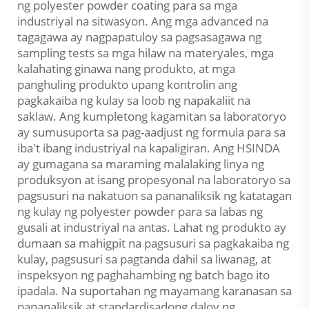
ng polyester powder coating para sa mga
industriyal na sitwasyon. Ang mga advanced na
tagagawa ay nagpapatuloy sa pagsasagawa ng
sampling tests sa mga hilaw na materyales, mga
kalahating ginawa nang produkto, at mga
panghuling produkto upang kontrolin ang
pagkakaiba ng kulay sa loob ng napakaliit na
saklaw. Ang kumpletong kagamitan sa laboratoryo
ay sumusuporta sa pag-aadjust ng formula para sa
iba't ibang industriyal na kapaligiran. Ang HSINDA
ay gumagana sa maraming malalaking linya ng
produksyon at isang propesyonal na laboratoryo sa
pagsusuri na nakatuon sa pananaliksik ng katatagan
ng kulay ng polyester powder para sa labas ng
gusali at industriyal na antas. Lahat ng produkto ay
dumaan sa mahigpit na pagsusuri sa pagkakaiba ng
kulay, pagsusuri sa pagtanda dahil sa liwanag, at
inspeksyon ng paghahambing ng batch bago ito
ipadala. Na suportahan ng mayamang karanasan sa
pananaliksik at standardisadong daloy ng