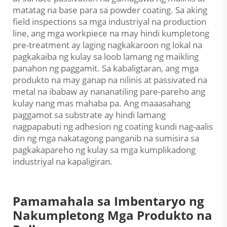
matatag na base para sa powder coating. Sa aking
field inspections sa mga industriyal na production
line, ang mga workpiece na may hindi kumpletong
pre-treatment ay laging nagkakaroon ng lokal na
pagkakaiba ng kulay sa loob lamang ng maikling
panahon ng paggamit. Sa kabaligtaran, ang mga
produkto na may ganap na nilinis at passivated na
metal na ibabaw ay nananatiling pare-pareho ang
kulay nang mas mahaba pa. Ang maaasahang
paggamot sa substrate ay hindi lamang
nagpapabuti ng adhesion ng coating kundi nag-aalis
din ng mga nakatagong panganib na sumisira sa
pagkakapareho ng kulay sa mga kumplikadong
industriyal na kapaligiran.
Pamamahala sa Imbentaryo ng
Nakumpletong Mga Produkto na