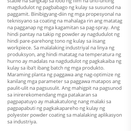
stable na sangkap sa loob ng film na unti-unting
magdudulot ng pagbabago ng kulay sa susunod na
paggamit. Binibigyang-diin ng mga propesyonal na
teknisyano sa coating na mahalaga rin ang matatag
na pagganap ng mga kagamitan sa pag-spray. Ang
hindi pantay na takip ng powder ay nagdudulot ng
hindi pare-parehong tono ng kulay sa iisang
workpiece. Sa malalaking industriyal na linya ng
produksyon, ang hindi matatag na temperatura ng
hurno ay madalas na nagdudulot ng pagkakaiba ng
kulay sa iba’t ibang batch ng mga produkto.
Maraming planta ng paggawa ang nag-optimize ng
kanilang mga parameter sa paggawa matapos ang
paulit-ulit na pagsusulit. Ang mahigpit na pagsunod
sa inirerekomendang mga patakaran sa
pagpapatuyo ay makakatulong nang malaki sa
pagpapabuti ng pagkakapareho ng kulay ng
polyester powder coating sa malalaking aplikasyon
sa industriya.