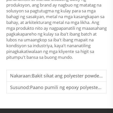
produksyon, ang brand ay nagbuo ng matatag na
solusyon sa pagtutugma ng kulay para sa mga
bahagi ng sasakyan, metal na mga kasangkapan sa
bahay, at arkitekturang metal na mga likha. Ang
mga produkto nito ay nagpapanatili ng maaasahang
pagkakapareho ng kulay sa iba't ibang batch at
lubos na umaangkop sa iba't ibang mapait na
kondisyon sa industriya, kaya't nananatiling
pinagkakatiwalaan ng mga kliyente sa higit sa
pitumpu't bansa sa buong mundo.
Nakaraan:
Bakit sikat ang polyester powder coating para sa mga pang-arkitekturang at pang-industriyang metal na apihan
Susunod:
Paano pumili ng epoxy polyester powder coating para sa pangkalahatang gamit sa industriya