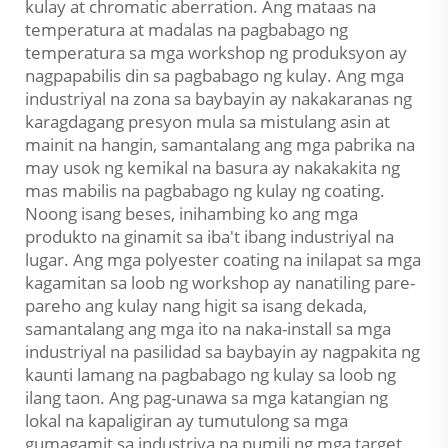
kulay at chromatic aberration. Ang mataas na
temperatura at madalas na pagbabago ng
temperatura sa mga workshop ng produksyon ay
nagpapabilis din sa pagbabago ng kulay. Ang mga
industriyal na zona sa baybayin ay nakakaranas ng
karagdagang presyon mula sa mistulang asin at
mainit na hangin, samantalang ang mga pabrika na
may usok ng kemikal na basura ay nakakakita ng
mas mabilis na pagbabago ng kulay ng coating.
Noong isang beses, inihambing ko ang mga
produkto na ginamit sa iba't ibang industriyal na
lugar. Ang mga polyester coating na inilapat sa mga
kagamitan sa loob ng workshop ay nanatiling pare-
pareho ang kulay nang higit sa isang dekada,
samantalang ang mga ito na naka-install sa mga
industriyal na pasilidad sa baybayin ay nagpakita ng
kaunti lamang na pagbabago ng kulay sa loob ng
ilang taon. Ang pag-unawa sa mga katangian ng
lokal na kapaligiran ay tumutulong sa mga
gumagamit sa industriya na pumili ng mga target