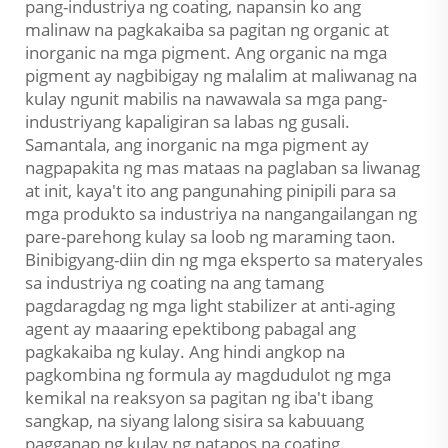
pang-industriya ng coating, napansin ko ang
malinaw na pagkakaiba sa pagitan ng organic at
inorganic na mga pigment. Ang organic na mga
pigment ay nagbibigay ng malalim at maliwanag na
kulay ngunit mabilis na nawawala sa mga pang-
industriyang kapaligiran sa labas ng gusali.
Samantala, ang inorganic na mga pigment ay
nagpapakita ng mas mataas na paglaban sa liwanag
at init, kaya't ito ang pangunahing pinipili para sa
mga produkto sa industriya na nangangailangan ng
pare-parehong kulay sa loob ng maraming taon.
Binibigyang-diin din ng mga eksperto sa materyales
sa industriya ng coating na ang tamang
pagdaragdag ng mga light stabilizer at anti-aging
agent ay maaaring epektibong pabagal ang
pagkakaiba ng kulay. Ang hindi angkop na
pagkombina ng formula ay magdudulot ng mga
kemikal na reaksyon sa pagitan ng iba't ibang
sangkap, na siyang lalong sisira sa kabuuang
pagganap ng kulay ng natapos na coating.