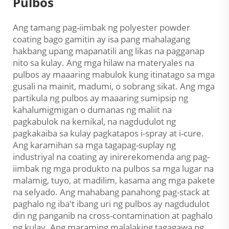
Pulbos
Ang tamang pag-iimbak ng polyester powder
coating bago gamitin ay isa pang mahalagang
hakbang upang mapanatili ang likas na pagganap
nito sa kulay. Ang mga hilaw na materyales na
pulbos ay maaaring mabulok kung itinatago sa mga
gusali na mainit, madumi, o sobrang sikat. Ang mga
partikula ng pulbos ay maaaring sumipsip ng
kahalumigmigan o dumanas ng maliit na
pagkabulok na kemikal, na nagdudulot ng
pagkakaiba sa kulay pagkatapos i-spray at i-cure.
Ang karamihan sa mga tagapag-suplay ng
industriyal na coating ay inirerekomenda ang pag-
iimbak ng mga produkto na pulbos sa mga lugar na
malamig, tuyo, at madilim, kasama ang mga pakete
na selyado. Ang mahabang panahong pag-stack at
paghalo ng iba't ibang uri ng pulbos ay nagdudulot
din ng panganib na cross-contamination at paghalo
ng kulay. Ang maraming malalaking tagagawa ng