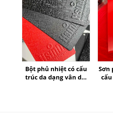
Bột phủ nhiệt có cấu
Sơn 
trúc da dạng vân da,
cấu
chống trầy xước, dùng
trong ngành công
nghiệp nội thất và ô tô