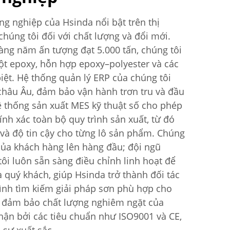
ng nghiệp của Hsinda nổi bật trên thị
húng tôi đối với chất lượng và đổi mới.
àng năm ấn tượng đạt 5.000 tấn, chúng tôi
ột epoxy, hỗn hợp epoxy–polyester và các
iệt. Hệ thống quản lý ERP của chúng tôi
 châu Âu, đảm bảo vận hành trơn tru và đầu
ệ thống sản xuất MES kỹ thuật số cho phép
ính xác toàn bộ quy trình sản xuất, từ đó
và độ tin cậy cho từng lô sản phẩm. Chúng
 của khách hàng lên hàng đầu; đội ngũ
ôi luôn sẵn sàng điều chỉnh linh hoạt để
 quý khách, giúp Hsinda trở thành đối tác
rình tìm kiếm giải pháp sơn phù hợp cho
h đảm bảo chất lượng nghiêm ngặt của
hận bởi các tiêu chuẩn như ISO9001 và CE,