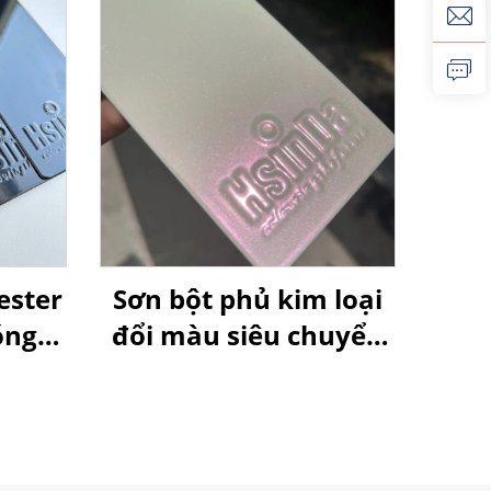
ester
Sơn bột phủ kim loại
óng
đổi màu siêu chuyển
005
sắc ánh hồng cực
quang (Aurora Pink),
lấp lánh kim loại và
hiệu ứng laser dành