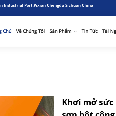
 Industrial Port,Pixian Chengdu Sichuan China
g Chủ
Về Chúng Tôi
Sản Phẩm
Tin Tức
Tài N
Khơi mở sức
sơn bột công