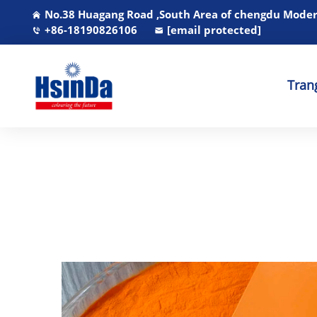
No.38 Huagang Road ,South Area of chengdu Modern
+86-18190826106
[email protected]
Tran