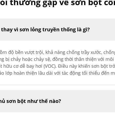
hỏi thường gặp về sơn bột cô
thay vì sơn lỏng truyền thống là gì?
 gồm độ bền vượt trội, khả năng chống trầy xước, chố
 bị chảy hoặc chảy sệ, đồng thời thân thiện với môi
t hữu cơ dễ bay hơi (VOC). Điều này khiến sơn bột tr
 lớp hoàn thiện lâu dài với tác động tối thiểu đến m
hủ sơn bột như thế nào?