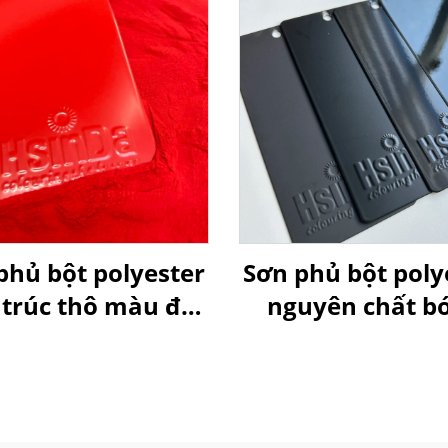
phủ bột polyester
Sơn phủ bột poly
 trúc thô màu đỏ
nguyên chất b
RAL 3020
màu đen RAL 9