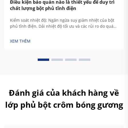
Điều kiện bảo quản nào là thiết yếu để duy trì
chất lượng bột phủ tĩnh điện
Kiểm soát nhiệt độ: Ngăn ngừa suy giảm nhiệt của bột
phủ tĩnh điện. Dải nhiệt độ tối ưu và các rủi ro do quá
nóng hoặc đóng băng. Cần giữ vật liệu bột phủ tĩnh
điện trong khoảng nhiệt độ từ khoảng 60 đến 77 độ
XEM THÊM
Fahrenheit (tương đương 15 đến 25 độ Celsius) ...
Đánh giá của khách hàng về
lớp phủ bột crôm bóng gương