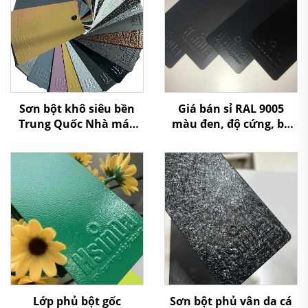
Sơn bột khô siêu bền
Giá bán sỉ RAL 9005
Trung Quốc Nhà máy
màu đen, độ cứng, bề
sản xuất Giá rẻ cho các
mặt mịn dạng cát, độ
nhà phân phối và bán lẻ
bền cao, sơn phủ sơn
bột
Lớp phủ bột gốc
Sơn bột phủ vân da cá