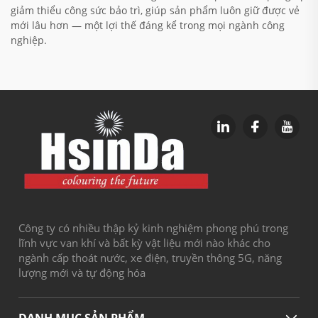
giảm thiểu công sức bảo trì, giúp sản phẩm luôn giữ được vẻ
mới lâu hơn — một lợi thế đáng kể trong mọi ngành công
nghiệp.
Công ty có nhiều thập kỷ kinh nghiệm phong phú trong
lĩnh vực van khí và bất kỳ vật liệu mới nào khác cho
ngành cấp thoát nước, xe điện, truyền thông 5G, năng
lượng mới và tự động hóa