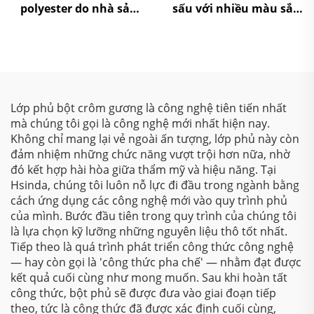
polyester do nhà sản
sấu với nhiều màu sắc
xuất cung cấp — Lớp
khác nhau dành cho đồ
phủ bột cho tủ điện, đồ
nội thất
nội thất và sơn ô tô
Lớp phủ bột crôm gương là công nghệ tiên tiến nhất
mà chúng tôi gọi là công nghệ mới nhất hiện nay.
Không chỉ mang lại vẻ ngoài ấn tượng, lớp phủ này còn
đảm nhiệm những chức năng vượt trội hơn nữa, nhờ
đó kết hợp hài hòa giữa thẩm mỹ và hiệu năng. Tại
Hsinda, chúng tôi luôn nỗ lực đi đầu trong ngành bằng
cách ứng dụng các công nghệ mới vào quy trình phủ
của mình. Bước đầu tiên trong quy trình của chúng tôi
là lựa chọn kỹ lưỡng những nguyên liệu thô tốt nhất.
Tiếp theo là quá trình phát triển công thức công nghệ
— hay còn gọi là 'công thức pha chế' — nhằm đạt được
kết quả cuối cùng như mong muốn. Sau khi hoàn tất
công thức, bột phủ sẽ được đưa vào giai đoạn tiếp
theo, tức là công thức đã được xác định cuối cùng,