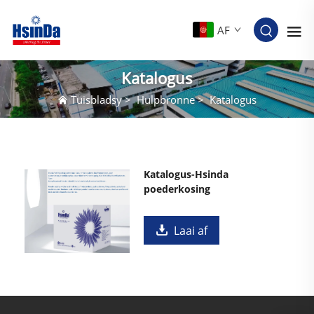
AF
Katalogus
Tuisbladsy
>
Hulpbronne
>
Katalogus
Katalogus-Hsinda
poederkosing
Laai af