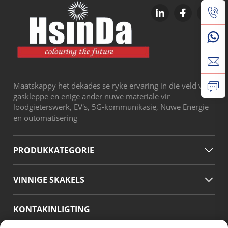
Maatskappy het dekades se ryke ervaring in die veld van
gaskleppe en enige ander nuwe materiale vir
loodgieterswerk, EV's, 5G-kommunikasie, Nuwe Energie
en outomatisering
PRODUKKATEGORIE
VINNIGE SKAKELS
KONTAKINLIGTING