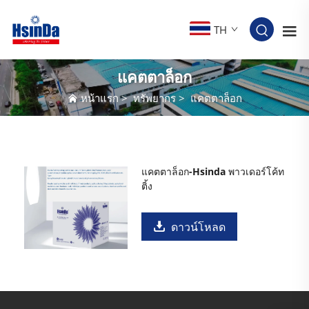
TH
แคตตาล็อก
หน้าแรก
>
ทรัพยากร
>
แคตตาล็อก
แคตตาล็อก-Hsinda พาวเดอร์โค้ท
ติ้ง
ดาวน์โหลด