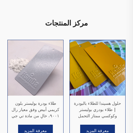
مركز المنتجات
حلول هسيندا للطلاء بالبودرة
طلاء بودرة بوليستر بلون
| طلاء بودري بوليستر
كريمي أبيض وفق معيار رال
وكوكسي ممتاز التحمل
٩٠٠١، خالٍ من مادة تي جي
للاستخدامات المعمارية
آي سي، ذو قوام خشن
والسيارات والأثاث والصناعية
وتشطيب مجعّد
معرفة المزيد
معرفة المزيد