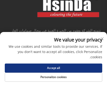
تتمتع الشركة بعقود من الخبرة الغنية في مجال صمامات الغاز
وأي مواد جديدة أخرى للسباكة والمركبات الكهربائية واتصالات
We value your privacy
الجيل الخامس والطاقة الجديدة والأتمتة
We use cookies and similar tools to provide our services. If
you don't want to accept all cookies, click Personalize
فئة المنتج
cookies.
Accept all
روابط سريعة
Personalize cookies
معلومات الاتصال
Office add : رقم 38 طريق هواجانغ، المنطقة الجنوبية لميناء
تشنغدو الحديث للصناعة، بيكسين تشنغدو سيتشوان الصين
البريد الإلكتروني:
[email protected]