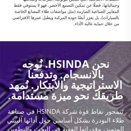
وجمالياتها، فضلًا عن تمكين التصنيع الأخضر. فهو لا يستوفي فقط
المعايير الصناعية الصارمة (مثل مواصفات طلاء المصانع الخاصة
بالسيارات)، بل يعزز أيضًا جودة المركبة ويطيل عمرها الافتراضي
من خلال حماية عالية الأداء.
نحن HSINDA. نُوجه
بالانسجام. وتدفعنا
الاستراتيجية والابتكار. نُمهد
طريقك نحو ميزة مستدامة.
تتمحور نقاط قوة شركة HSINDA في صناعة
طلاء البودرة بشكل أساسي حول أدائها البيئي
المتميز، وقدراتها القوية في البحث والتطوير،