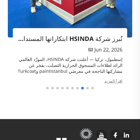
تُبرز شركة HSINDA ابتكاراتها المستدامة في مجال طلاء المسحوق في معرض paintIstanbul 2026
Jun 22, 2026
إسطنبول، تركيا — أعلنت شركة HSINDA، المورِّد العالمي
الرائد لطلاءات المسحوق الحرارية التصلب، بفخر عن
مشاركتها الناجحة في معرضَي paintIstanbul وTurkcoat
2026، اللذين يُعَدّان من أبرز معارض الطلاء في منطقة
اقرأ المزيد
أوراسيا. ...