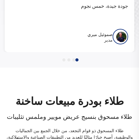
جودة جيدة، خمس نجوم
صموئيل ميري
مدير
طلاء بودرة مبيعات ساخنة
ت
طلاء مسحوق برشاش كهروستاتيكي شفاف لامع
فائق كوندي شفاف
ية،