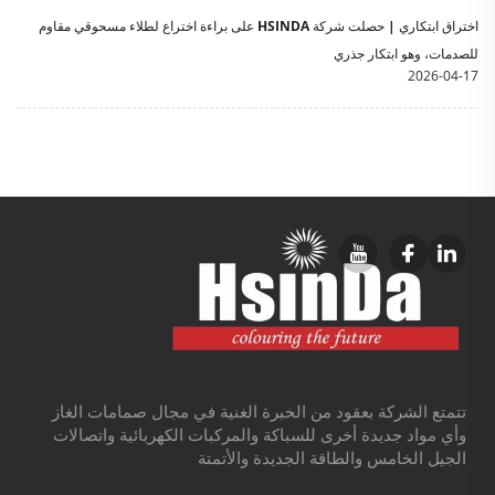
اختراق ابتكاري | حصلت شركة HSINDA على براءة اختراع لطلاء مسحوقي مقاوم
للصدمات، وهو ابتكار جذري
2026-04-17
تتمتع الشركة بعقود من الخبرة الغنية في مجال صمامات الغاز
وأي مواد جديدة أخرى للسباكة والمركبات الكهربائية واتصالات
الجيل الخامس والطاقة الجديدة والأتمتة