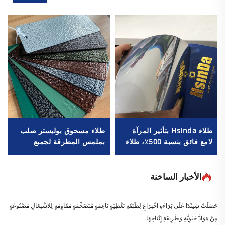
طلاء Hsinda بتأثير المرآة
طلاء مسحوق بوليستر صلب
لامع فائق بنسبة 500٪، طلاء
بملمس المطرقة لجميع
نانو تكنولوجي بالكروم
الأسطح المعدنية
المسحوق، سعر الطلاء
الشفاف
الأخبار الساخنة
حَصَلَتْ شِينْدَا عَلَى بَرَاءَةِ اخْتِرَاعٍ لِطَبَقَةِ تَغْطِيَةٍ نَاعِمَةٍ مُتَضَخِّمَةٍ مَقَاوِمَةٍ لِلاشْتِعَالِ مَصْنُوعَةٍ
مِنْ مَوَادَّ حَيَوِيَّةٍ وَطَرِيقَةِ إِنْتَاجِهَا