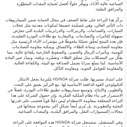
الصناعية عالية الأداء، ويوفِّر حلولًا أفضل لحماية المعدات المتطوِّرة
والمرافق النقلية.
يركّز هذا البراءة على نقاط الضعف في مجال الحماية ضمن السيناريوهات
ذات التأثير العالي، وهي مُصمَّمة خصيصًا لمكونات معدنية مثل عجلات
السيارات، والصدامات، والزنبركات، والدرابزينات البلدية التي تتعرّض
بسهولة للتأثيرات والتصادمات. وبالمقارنة مع طلاءات البودرة التقليدية،
فإن هذه المنتج يُحقِّق تحسّنًا ملحوظًا في مؤشرات الأداء الرئيسية مثل
مقاومة التصادم، ومتانة الطلاء، والالتصاق. ويمكنه مقاومة التصادمات
اليومية، وتأثيرات الرمال والحصى، والضغوط الخارجية بكفاءةٍ عالية، مما
يقلّل من المشكلات مثل تشقّق الطلاء، وتقشّره، وتلفه، ويمدّد عمر المادة
الأساسية. كما يتمتّع بمزايا تشمل الصداقة مع البيئة، والكفاءة العالية،
والمقاومة للعوامل الجوية، ومقاومة التآكل.
على امتداد مسيرتها، ظلت شركة HSINDA مُلتزِمةً بجعل الابتكار
التكنولوجي القوة الدافعة الأساسية لها، مع التركيز بعمق على البحث
والتطوير، والإنتاج، وتوسيع سيناريوهات تطبيق طلاءات البودرة، فضلاً عن
الاستمرار في بناء نظام الملكية الفكرية. وإن حصول الشركة على هذا
البراءة المتعلقة بمقاومة الاصطدام ليس دليلاً قوياً فحسب على قدرتها
البحثية والتطويرية، بل يُثري أيضاً بشكلٍ أكبر مجموعة منتجاتها في
مجالات إكسسوارات النقل، والمرافق البلدية، والمعدات الصناعية.
وفي المستقبل، ستستغل شركة HSINDA هذه الموافقة على البراءة