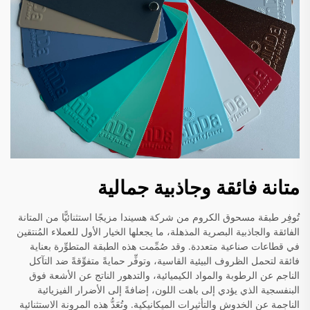
متانة فائقة وجاذبية جمالية
تُوفِر طبقة مسحوق الكروم من شركة هسيندا مزيجًا استثنائيًّا من المتانة
الفائقة والجاذبية البصرية المذهلة، ما يجعلها الخيار الأول للعملاء المُنتقين
في قطاعات صناعية متعددة. وقد صُمِّمت هذه الطبقة المتطوِّرة بعناية
فائقة لتحمل الظروف البيئية القاسية، وتوفِّر حمايةً متفوِّقةً ضد التآكل
الناجم عن الرطوبة والمواد الكيميائية، والتدهور الناتج عن الأشعة فوق
البنفسجية الذي يؤدي إلى باهت اللون، إضافةً إلى الأضرار الفيزيائية
الناجمة عن الخدوش والتأثيرات الميكانيكية. وتُعَدُّ هذه المرونة الاستثنائية