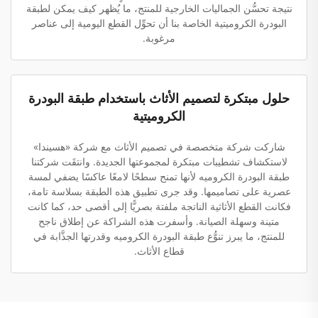
نتيجة تحسُّن الجماليات الخارجية للمنتج، ما يُظهر كيف يمكن لطبقة
البودرة الكروميتية الخاصة بنا أن تحوِّل القطع اليومية إلى عناصر
مرغوبة.
حلول مبتكرة لتصميم الأثاث باستخدام طبقة البودرة
الكروميتية
شاركت شركة متخصصة في تصميم الأثاث مع شركة «هسيندا»
لاستكشاف تشطيبات مبتكرة لمجموعتها الجديدة. وانتقَت شركتنا
طبقة البودرة الكروميه لأنها تمنح سطحًا لامعًا عاكسًا يضفي لمسة
عصرية على تصاميمها. وقد جرى تطبيق هذه الطبقة بسلاسة تامة،
فكانت القطع الأثاثية الناتجة ملفتة بصريًّا إلى أقصى حد، كما كانت
متينة وسهلة الصيانة. وأسفرت هذه الشراكة عن إطلاق ناجح
للمنتج، ما يبرز تنوُّع طبقة البودرة الكروميه وقدرتها الجذَّابة في
قطاع الأثاث.