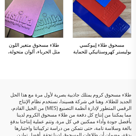
مسحوق طلاء إيبوكسي
طلاء مسحوق متغير اللون
بوليستر كهروستاتيكي للحماية
مثل الحرباء، ألوان متحولة،
من سطح المعادن مورد طلاء
قوام معدنية تخلق تأثير الوهم،
ألوان RAL/بانتون
دهان مسحوقي
طلاء مسحوق كروم يمتلك جاذبية بصرية لأول مرة مع هذا الحل
الجديد للطلاء. وهنا في شركة هسيندا، نستخدم نظام الإنتاج
الرقمي المتطور لإدارة أنظمة التصنيع (MES) من الجيل القادم،
مما يمكننا من إنتاج كل دفعة من طلاء مسحوق الكروم لدينا
بأفضل جودة وأداء ممكنين في كل مرة. وتتم عملية إنتاجنا بدقةٍ
بالغة وسلاسة تامة، حتى نتمكن من دراسة تركيباتنا واختبارها
بدقة، وضمان أن طلاءات المسحوق لدينا تحقق أفضل توازن