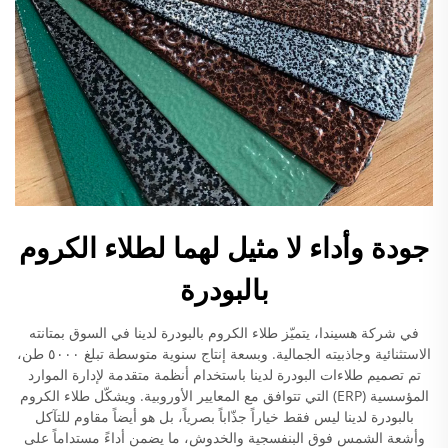
جودة وأداء لا مثيل لهما لطلاء الكروم
بالبودرة
في شركة هسيندا، يتميّز طلاء الكروم بالبودرة لدينا في السوق بمتانته
الاستثنائية وجاذبيته الجمالية. وبسعة إنتاج سنوية متوسطة تبلغ ٥٠٠٠ طن،
تم تصميم طلاءات البودرة لدينا باستخدام أنظمة متقدمة لإدارة الموارد
المؤسسية (ERP) التي تتوافق مع المعايير الأوروبية. ويشكّل طلاء الكروم
بالبودرة لدينا ليس فقط خياراً جذّاباً بصرياً، بل هو أيضاً مقاوم للتآكل
وأشعة الشمس فوق البنفسجية والخدوش، ما يضمن أداءً مستداماً على