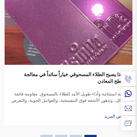
لماذا يصبح الطلاء المسحوقي خياراً سائداً في معالجة
أسطح المعادن
متانة استثنائية وأداء طويل الأمد للطلاء بالمسحوق. مقاومة فائقة
للتآكل، وتدهور الأشعة فوق البنفسجية، والعوامل الجوية، والتعرض
للمواد الكيميائية. تنبع الصفات الوقائية للطلاء بالمسحوق من تركيبه
الخاص من البوليمرات الحرارية. تقليديًا...
عرض المزيد