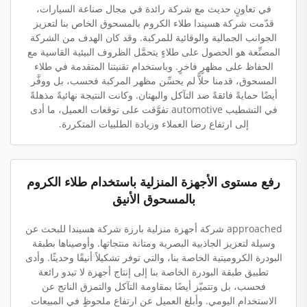
في تعاونٍ حديث مع شركة رائدة في مجال صناعة السيارات،
قدّمت شركة هسيندا طلاء الكروم بالمسحوق الخاص بنا لتعزيز
الجوانب الجمالية والوقائية للمركبة. وقد كان الهدف من الشركة
المصنِّعة هو الحصول على طلاءٍ يتحمَّل الظروف البيئية القاسية مع
الحفاظ على مظهرٍ فاخرٍ. وباستخدام تقنيتنا المتقدمة في طلاء
المسحوق، قدمنا حلاًّ لم يحسِّن مظهر المركبة فحسب، بل ووفَّر
أيضًا حمايةً فائقةً ضد التآكل والبهتان. وكانت النتيجة نهائيةً مذهلةً
في التشطيب automotive تفوَّقت على توقعات العميل، ما أدى
إلى ارتفاع رضا العملاء وزيادة الطلبيات المتكررة.
رفع مستوى الأجهزة المنزلية باستخدام طلاء الكروم
بالمسحوق الأنيق
approached شركة أجهزة منزلية بارزة شركة هسيندا للبحث عن
وسيلة لتعزيز الجاذبية البصرية ومتانة منتجاتها. وأوصيناها بطبقة
البودرة الكروميتية الخاصة بنا، والتي توفر تشكيلاً أنيقًا وحديثًا. وأدى
تطبيق طبقة البودرة الخاصة بنا إلى إنتاج أجهزة لا تبدو رائعة
فحسب، بل وتتميّز أيضًا بمقاومة التآكل والتمزق الناتج عن
الاستخدام اليومي. وأبلغ العميل عن ارتفاعٍ ملحوظٍ في المبيعات