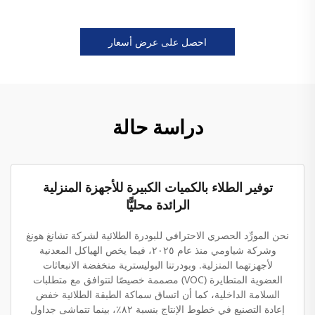
احصل على عرض أسعار
دراسة حالة
توفير الطلاء بالكميات الكبيرة للأجهزة المنزلية
الرائدة محليًّا
نحن المورِّد الحصري الاحترافي للبودرة الطلائية لشركة تشانغ هونغ
وشركة شياومي منذ عام ٢٠٢٥، فيما يخص الهياكل المعدنية
لأجهزتهما المنزلية. وبودرتنا البوليسترية منخفضة الانبعاثات
العضوية المتطايرة (VOC) مصممة خصيصًا لتتوافق مع متطلبات
السلامة الداخلية، كما أن اتساق سماكة الطبقة الطلائية خفض
إعادة التصنيع في خطوط الإنتاج بنسبة ٨٢٪، بينما تتماشى جداول