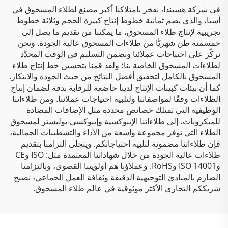
في شركة هسيندا، نفخر بامتلاكنا أكبر مصنع لطلاء المسحوق في
آسيا، والذي يضم ثمانية خطوط إنتاج كبيرة الحجم وثلاثة خطوط
تجريبية لإنتاج طلاء المسحوق، ما يمكننا من تقديم ما يصل إلى
خمسمئة طن شهريًّا من طلاءات المسحوق عالية الجودة. ونحن
نركّز على احتياجات عملائنا ونضمن التسليم في الوقت المحدَّد
لطلاءات المسحوق الخاصة بنا؛ ولقد قمنا بتحسين خط إنتاج طلاء
المسحوق بالكامل لتحقيق أفضل النتائج من حيث الجودة والابتكار.
كما أن بيئات كبينات الإنتاج لدينا خاضعة للرقابة بدقة لضمان إنتاج
الطلاءات وفقًا لمواصفاتنا ولتلبية احتياجات عملائنا. ومن طلاءاتنا
الوظيفية التي تمتلك خصائص محددة مثل الإضافات المضادة
للميكروبات، إلى طلاءاتنا الإيبوكسية وإيبوكسي-بوليستر لمسحوق
الطلاء التي توفر مجموعة واسعة من الأداء والتشطيبات الجمالية،
فإن طلاءاتنا مضمونة لتلبية احتياجاتكم. ويتجلى التزامنا بتقديم
طلاءات عالية الجودة من خلال شهاداتنا المعتمدة مثل: ISO وCE
وISO 14001 وRoHS. وعملاؤنا هم أولويتنا القصوى، وبالتزامنا
الصارم بالمبادئ التوجيهية الدقيقة وثقافة العمل الجماعي، نصبح
شريككم التجاري الأكثر موثوقية في عالم طلاء المسحوق.