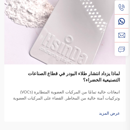
لماذا يزداد انتشار طلاء البودر في قطاع الصناعات
التصنيعية الخضراء؟
انبعاثات خالية تمامًا من المركبات العضوية المتطايرة (VOCs)
وتركيبات آمنة خالية من المخاطر. القضاء على المركبات العضوية
المتطايرة والملوثات الهوائية الخطرة (HAPs). يخلّص طلاء البودر
من تلك المذيبات الضارة الموجودة في الطلاءات السائلة التقليدية،
عرض المزيد
لأنه يستخدم راتنجات حرارية خاصة...