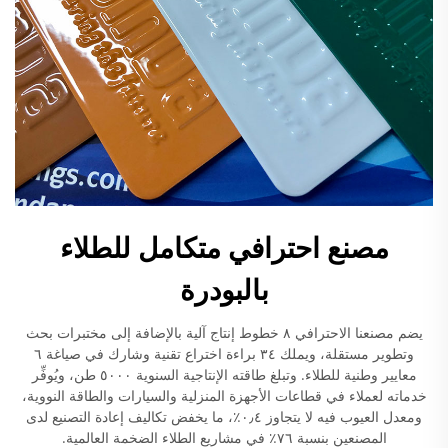
مصنع احترافي متكامل للطلاء
بالبودرة
يضم مصنعنا الاحترافي ٨ خطوط إنتاج آلية بالإضافة إلى مختبرات بحث
وتطوير مستقلة، ويملك ٣٤ براءة اختراع تقنية وشارك في صياغة ٦
معايير وطنية للطلاء. وتبلغ طاقته الإنتاجية السنوية ٥٠٠٠ طن، ويُوفِّر
خدماته لعملاء في قطاعات الأجهزة المنزلية والسيارات والطاقة النووية،
ومعدل العيوب فيه لا يتجاوز ٠٫٤٪، ما يخفض تكاليف إعادة التصنيع لدى
المصنعين بنسبة ٧٦٪ في مشاريع الطلاء الضخمة العالمية.