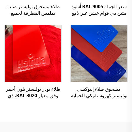
سعر الجملة RAL 9005 أسود
طلاء مسحوق بوليستر صلب
متين ذي قوام خشن غير لامع
بملمس المطرقة لجميع
الأسطح المعدنية
مسحوق طلاء إيبوكسي
طلاء بودر بوليستر بلون أحمر
بوليستر كهروستاتيكي للحماية
وفق معيار RAL 3020، ذي
من سطح المعادن مورد طلاء
تركيب خشن
ألوان RAL/بانتون