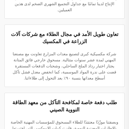
الإنتاج لدينا تمامًا مع جداول التجميع الشهري الضخم لدى هذين
العميلين.
تعاون طويل الأمد في مجال الطلاء مع شركات آلات
الزراعة في المكسيك
شركة مكسيكية كبرى لتصنيع معدات المزارع تعاونت مع مصنعنا
المهني لمدة عشر سنوات متتالية. مسحوق خارجي فائق المتانة
يجتاز اختبار رذاذ الملح الساحلي، وشحنات الدفعات المستقرة
قضت على ندرة المواد الموسمية، كما انخفض معدل فشل تآكل
أسطح معداتها بنسبة ٩٠٪ بعد التحول إلى طلاءاتنا.
طلب دفعة خاصة لمكافحة التآكل من معهد الطاقة
النووية الصيني
وبصفتنا مورِّدًا معتمَدًا للطلاء المسحوق للمؤسسات المهنية الخاصة
بالإطارات المعدنية النووية، فإن تركيبات الإيبوكسي التي اختبرتها