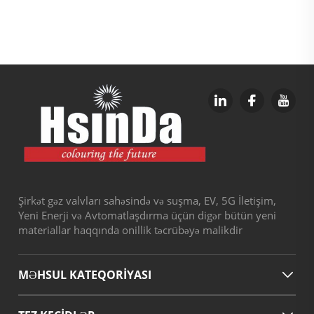
Spreyi
Şirkət gəz valvları sahəsində və suşma, EV, 5G İletişim,
Yeni Enerji və Avtomatlaşdırma üçün digər bütün yeni
materiallar haqqında onillik təcrübəyə malikdir
MƏHSUL KATEQORİYASI