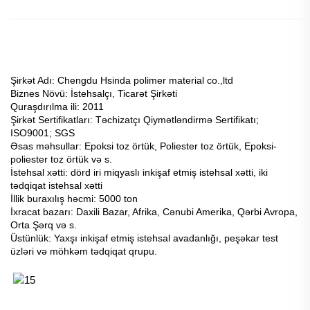
Şirkət Adı: Chengdu Hsinda polimer material co.,ltd
Biznes Növü: İstehsalçı, Ticarət Şirkəti
Quraşdırılma ili: 2011
Şirkət Sertifikatları: Təchizatçı Qiymətləndirmə Sertifikatı;
ISO9001; SGS
Əsas məhsullar: Epoksi toz örtük, Poliester toz örtük, Epoksi-
poliester toz örtük və s.
İstehsal xətti: dörd iri miqyaslı inkişaf etmiş istehsal xətti, iki
tədqiqat istehsal xətti
İllik buraxılış həcmi: 5000 ton
İxracat bazarı: Daxili Bazar, Afrika, Cənubi Amerika, Qərbi Avropa,
Orta Şərq və s.
Üstünlük: Yaxşı inkişaf etmiş istehsal avadanlığı, peşəkar test
üzləri və möhkəm tədqiqat qrupu.