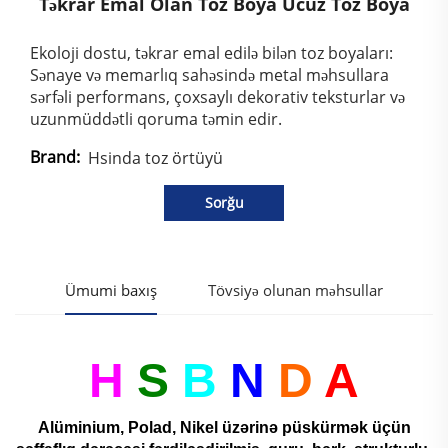
Təkrar Emal Olan Toz Boya Ucuz Toz Boya
Ekoloji dostu, təkrar emal edilə bilən toz boyaları:
Sənaye və memarlıq sahəsində metal məhsullara
sərfəli performans, çoxsaylı dekorativ teksturlar və
uzunmüddətli qoruma təmin edir.
Brand:
Hsinda toz örtüyü
Sorğu
Ümumi baxış
Tövsiyə olunan məhsullar
H
S
B
N
D
A
Alüminium, Polad, Nikel üzərinə püskürmək üçün