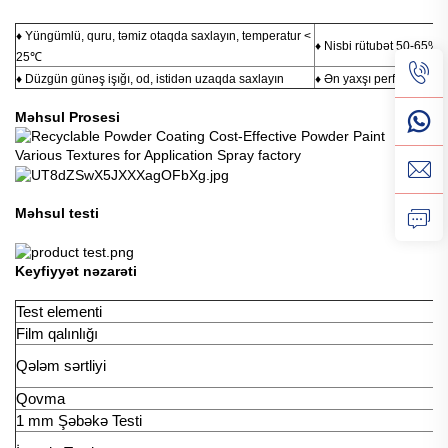
♦ Yüngümlü, quru, təmiz otaqda saxlayın, temperatur <
♦ Nisbi rütubət 50-65%
25℃
♦ Düzgün günəş işığı, od, istidən uzaqda saxlayın
♦ Ən yaxşı performans üç
Məhsul Prosesi
Məhsul testi
Keyfiyyət nəzarəti
Test elementi
Te
Film qalınlığı
I
A
Qələm sərtliyi
3
Qovma
I
1 mm Şəbəkə Testi
I
A