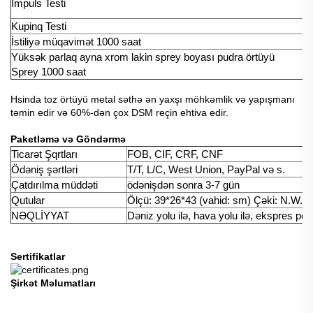
İmpuls Testi
9
Kupinq Testi
I
İstiliyə müqavimət 1000 saat
I
Yüksək parlaq ayna xrom lakin sprey boyası pudra örtüyü
I
Sprey 1000 saat
Hsinda toz örtüyü metal səthə ən yaxşı möhkəmlik və yapışmanı
təmin edir və 60%-dən çox DSM reçin ehtiva edir.
Paketləmə və Göndərmə
Ticarət Şqrtları
FOB, CIF, CRF, CNF
Ödəniş şərtləri
T/T, L/C, West Union, PayPal və s.
Çatdırılma müddəti
ödənişdən sonra 3-7 gün
Qutular
Ölçü: 39*26*43 (vahid: sm) Çəki: N.W. 
NƏQLİYYAT
Dəniz yolu ilə, hava yolu ilə, ekspres poç
Sertifikatlar
Şirkət Məlumatları