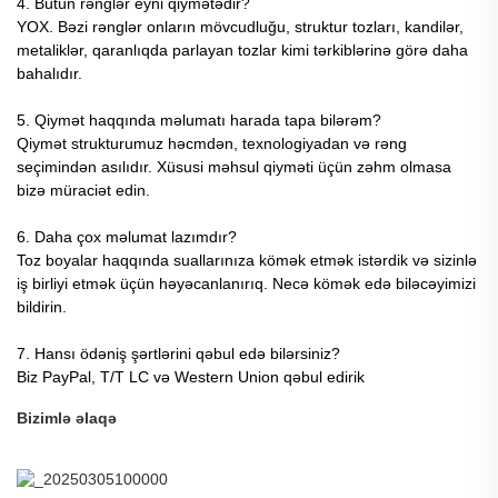
4. Bütün rənglər eyni qiymətədir?
YOX. Bəzi rənglər onların mövcudluğu, struktur tozları, kandilər,
metaliklər, qaranlıqda parlayan tozlar kimi tərkiblərinə görə daha
bahalıdır.
5. Qiymət haqqında məlumatı harada tapa bilərəm?
Qiymət strukturumuz həcmdən, texnologiyadan və rəng
seçimindən asılıdır. Xüsusi məhsul qiyməti üçün zəhm olmasa
bizə müraciət edin.
6. Daha çox məlumat lazımdır?
Toz boyalar haqqında suallarınıza kömək etmək istərdik və sizinlə
iş birliyi etmək üçün həyəcanlanırıq. Necə kömək edə biləcəyimizi
bildirin.
7. Hansı ödəniş şərtlərini qəbul edə bilərsiniz?
Biz PayPal, T/T LC və Western Union qəbul edirik
Bizimlə əlaqə