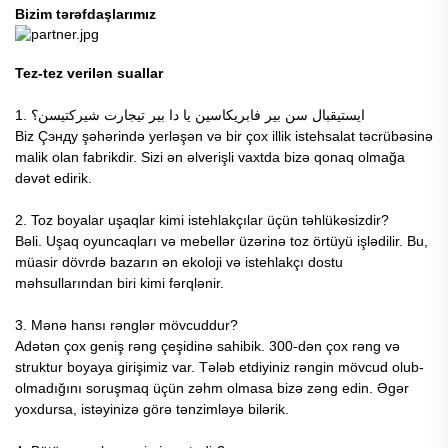
Bizim tərəfdaşlarımız
Tez-tez verilən suallar
1. ايستيقبال سن بیر فابریکاسین یا دا بیر تیجارت شیرکتیسن؟
Biz Çэнду şəhərində yerləşən və bir çox illik istehsalat təcrübəsinə
malik olan fabrikdir. Sizi ən əlverişli vaxtda bizə qonaq olmağa
dəvət edirik.
2. Toz boyalar uşaqlar kimi istehlakçılar üçün təhlükəsizdir?
Bəli. Uşaq oyuncaqları və mebellər üzərinə toz örtüyü işlədilir. Bu,
müasir dövrdə bazarın ən ekoloji və istehlakçı dostu
məhsullarından biri kimi fərqlənir.
3. Mənə hansı rənglər mövcuddur?
Adətən çox geniş rəng çeşidinə sahibik. 300-dən çox rəng və
struktur boyaya girişimiz var. Tələb etdiyiniz rəngin mövcud olub-
olmadığını soruşmaq üçün zəhm olmasa bizə zəng edin. Əgər
yoxdursa, istəyinizə görə tənzimləyə bilərik.