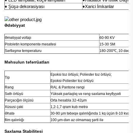
♦ Şüşə dekorasiyası
♦Xarici İmkanlar
Ədəbiyyat
Əməliyyat voltajı
60-90 KV
Pistoletin komponentə məsafəsi
15-30 SM
Sərtləşmə temperaturu
180-200℃, 10 dəqiq
Məhsulun təfərrüatları
Epoksi toz örtüyü; Poliester toz örtüyü;
Tip
Epoksi-Poliester toz örtüyü
Rəng
RAL & Pantone rəngi
Səth örtüyü
Yüksək parlaqlıq və rəng saxlama keyfiyyəti
Parçacığın ölçüsü
Orta hesabla 32-42μm
Xüsusi çəki
1,2-1,7 qram kub metrə
Əhatə
30-90 μm təbəqə qalınlığında 1 kq üçün 8-10 kvadr
film qalınlığı
100 μm-dən az olmamaq şərti ilə
Saxlama Stabilitesi