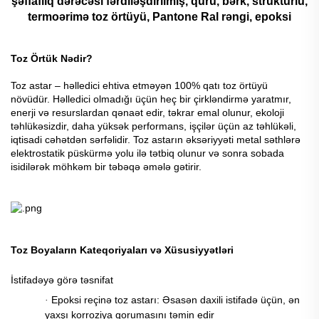
şəffaflıq dərəcəsi fərdiləşdirilmiş, quru, bərk, strukturlu,
termoərimə toz örtüyü, Pantone Ral rəngi, epoksi
Toz Örtük Nədir?
Toz astar – həlledici ehtiva etməyən 100% qatı toz örtüyü
növüdür. Həlledici olmadığı üçün heç bir çirkləndirmə yaratmır,
enerji və resurslardan qənaət edir, təkrar emal olunur, ekoloji
təhlükəsizdir, daha yüksək performans, işçilər üçün az təhlükəli,
iqtisadi cəhətdən sərfəlidir. Toz astarın əksəriyyəti metal səthlərə
elektrostatik püskürmə yolu ilə tətbiq olunur və sonra sobada
isidilərək möhkəm bir təbəqə əmələ gətirir.
Toz Boyaların Kateqoriyaları və Xüsusiyyətləri
İstifadəyə görə təsnifat
Epoksi reçinə toz astarı: Əsasən daxili istifadə üçün, ən
·
yaxşı korroziya qorumasını təmin edir