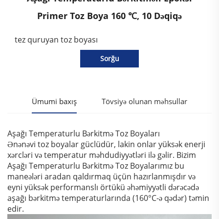
Primer Toz Boya 160 ℃, 10 Dəqiqə
tez quruyan toz boyası
Sorğu
Ümumi baxış
Tövsiyə olunan məhsullar
Aşağı Temperaturlu Bərkitmə Toz Boyaları
Ənənəvi toz boyalar güclüdür, lakin onlar yüksək enerji
xərcləri və temperatur məhdudiyyətləri ilə gəlir. Bizim
Aşağı Temperaturlu Bərkitmə Toz Boyalarımız bu
maneələri aradan qaldırmaq üçün hazırlanmışdır və
eyni yüksək performanslı örtükü əhəmiyyətli dərəcədə
aşağı bərkitmə temperaturlarında (160°C-ə qədər) təmin
edir.