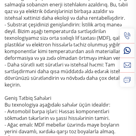
salmaqla sobanızın enerji istehlakını azaldırıq. Bu, təbii
qaz və ya elektrik ödənişlərinizi birbaşa azaldır və
istehsal xəttinizi daha ekoloji və daha rentabelləşdirir.
- Substrat çeşidinizi genişləndirin: İstilik artıq maneə
deyil. Bizim aşağı temperaturda sərtləşdirilən
texnologiyamız sizə orta sıxlıqlı lif taxtası (MDF), qalın
plastiklər və elektron hissələrlə təchiz olunmuş yığılmış
komponentlər kimi temperaturdan asılı materialları
deformasiya və ya zədə olmadan örtməyə imkan verir.
- Daha sürətli xətt sürətləri və istehsal həcmi: Tam
sərtləşdirməni daha qısa müddətdə əldə edərək istehsal
dövrünüzü sürətləndirin və növbədə daha çox detaldan
keçirin.
Geniş Tətbiq Sahələri
Bu texnologiya aşağıdakı sahələr üçün idealdır:
- Avtomobil bərpa işləri: Həssas komponentləri
sökmədən təkərlərin və şassi hissələrinin tamiri.
- Ağac emalı: MDF mebellər üzərində maye boyların
yerini davamlı, xərdəkə qarşı toz boyalarla almaq.