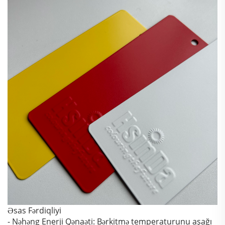
Əsas Fərdiqliyi
- Nəhəng Enerji Qənaəti: Bərkitmə temperaturunu aşağı