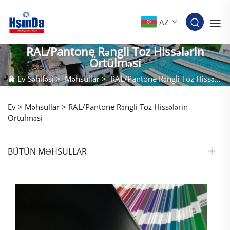
AZ
RAL/Pantone Rəngli Toz Hissələrin
Örtülməsi
Ev Səhifəsi
>
Məhsullar
>
RAL/Pantone Rəngli Toz Hissələrin Örtülməsi
Ev >
Məhsullar
>
RAL/Pantone Rəngli Toz Hissələrin
Örtülməsi
BÜTÜN MƏHSULLAR