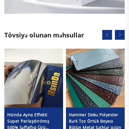
Tövsiyə olunan məhsullar
Hsinda Ayna Effekti
Hammer Doku Polyester
Super Parlaşdırılmış
Bərk Toz Örtük Boyası
500% Şəffaflıq Üzü
Bütün Metal Səthlər üçün