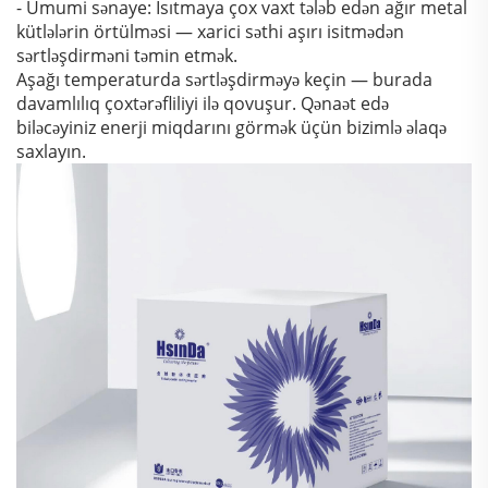
- Ümumi sənaye: Isıtmaya çox vaxt tələb edən ağır metal
kütlələrin örtülməsi — xarici səthi aşırı isitmədən
sərtləşdirməni təmin etmək.
Aşağı temperaturda sərtləşdirməyə keçin — burada
davamlılıq çoxtərəfliliyi ilə qovuşur. Qənaət edə
biləcəyiniz enerji miqdarını görmək üçün bizimlə əlaqə
saxlayın.