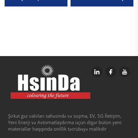
Nanotexnologiya Xroma
Toz Pokrıtka Boyası
Qiyməti
Şirkət gəz valvları sahəsində və suşma, EV, 5G İletişim,
Yeni Enerji və Avtomatlaşdırma üçün digər bütün yeni
materiallar haqqında onillik təcrübəyə malikdir