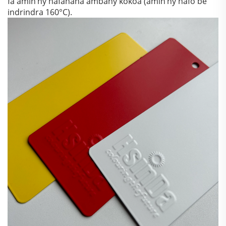
fa amin’ny hafanana ambany kokoa (amin’ny hafo be
indrindra 160°C).