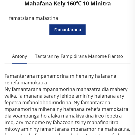
Mahafana Kely 160℃ 10 Minitra
famatsiana mafastina
Famantarana
Antony
Tantaran'ny Fampidirana Manome Fiantso
Famantarana mpanamorina mihena ny hafanana
rehefa mamokatra
Ny famantarana mpanamorina mahazatra dia mahery
vaika, fa manana sarany lehibe amin’ny hafanana ary
fepetra mifanolobodirindrina. Ny famantarana
mpanamorina mihena ny hafanana rehefa mamokatra
dia voampanga ho afaka mamakivakina ireo fepetra
ireo, ary manome ny fahazoan-tsiny mahafinaritra
mitovy amin’ny famantarana mpanamorina mahazatra,