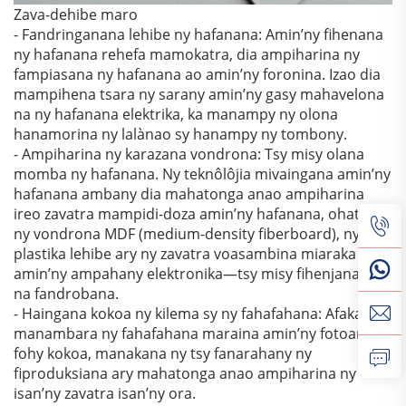
Zava-dehibe maro
- Fandringanana lehibe ny hafanana: Amin’ny fihenana
ny hafanana rehefa mamokatra, dia ampiharina ny
fampiasana ny hafanana ao amin’ny foronina. Izao dia
mampihena tsara ny sarany amin’ny gasy mahavelona
na ny hafanana elektrika, ka manampy ny olona
hanamorina ny lalànao sy hanampy ny tombony.
- Ampiharina ny karazana vondrona: Tsy misy olana
momba ny hafanana. Ny teknôlôjia mivaingana amin’ny
hafanana ambany dia mahatonga anao ampiharina
ireo zavatra mampidi-doza amin’ny hafanana, ohatra
ny vondrona MDF (medium-density fiberboard), ny
plastika lehibe ary ny zavatra voasambina miaraka
amin’ny ampahany elektronika—tsy misy fihenjanana
na fandrobana.
- Haingana kokoa ny kilema sy ny fahafahana: Afaka
manambara ny fahafahana maraina amin’ny fotoana
fohy kokoa, manakana ny tsy fanarahany ny
fiproduksiana ary mahatonga anao ampiharina ny
isan’ny zavatra isan’ny ora.