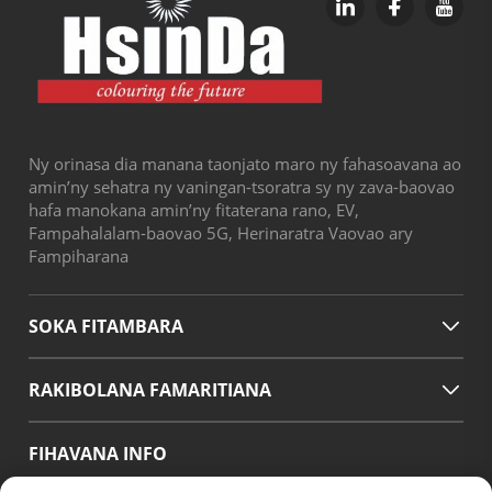
Ny orinasa dia manana taonjato maro ny fahasoavana ao
amin’ny sehatra ny vaningan-tsoratra sy ny zava-baovao
hafa manokana amin’ny fitaterana rano, EV,
Fampahalalam-baovao 5G, Herinaratra Vaovao ary
Fampiharana
SOKA FITAMBARA
RAKIBOLANA FAMARITIANA
FIHAVANA INFO