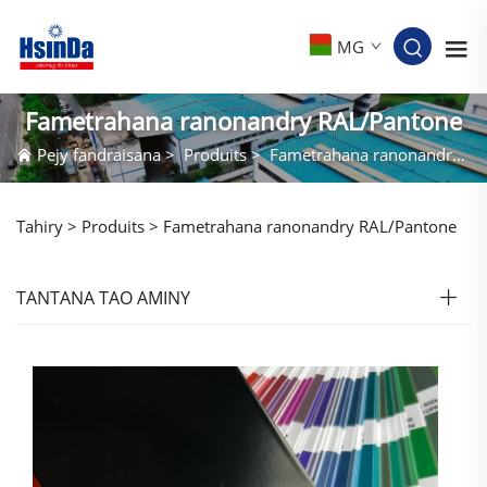
MG
Fametrahana ranonandry RAL/Pantone
Pejy fandraisana
>
Produits
>
Fametrahana ranonandry RAL/Pantone
Tahiry >
Produits
>
Fametrahana ranonandry RAL/Pantone
TANTANA TAO AMINY