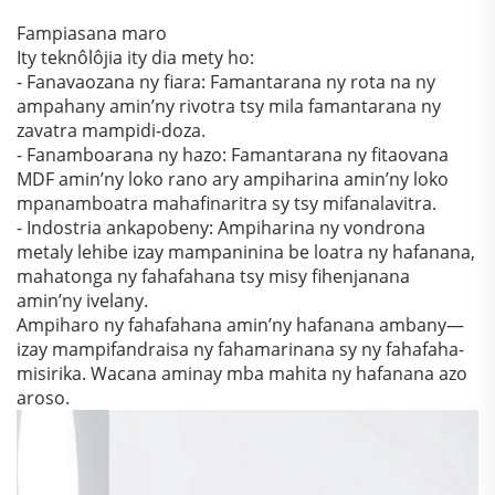
Fampiasana maro
Ity teknôlôjia ity dia mety ho:
- Fanavaozana ny fiara: Famantarana ny rota na ny
ampahany amin’ny rivotra tsy mila famantarana ny
zavatra mampidi-doza.
- Fanamboarana ny hazo: Famantarana ny fitaovana
MDF amin’ny loko rano ary ampiharina amin’ny loko
mpanamboatra mahafinaritra sy tsy mifanalavitra.
- Indostria ankapobeny: Ampiharina ny vondrona
metaly lehibe izay mampaninina be loatra ny hafanana,
mahatonga ny fahafahana tsy misy fihenjanana
amin’ny ivelany.
Ampiharo ny fahafahana amin’ny hafanana ambany—
izay mampifandraisa ny fahamarinana sy ny fahafaha-
misirika. Wacana aminay mba mahita ny hafanana azo
aroso.