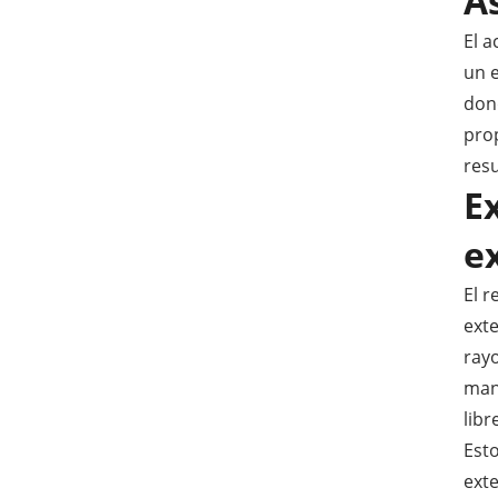
A
El 
un e
dond
prop
resu
E
e
El 
exte
ray
mant
libr
Esto
exte