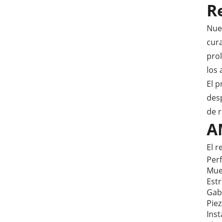
R
Nues
cura
prol
los 
El p
des
de r
A
El 
Per
Mue
Estr
Gab
Pie
Inst