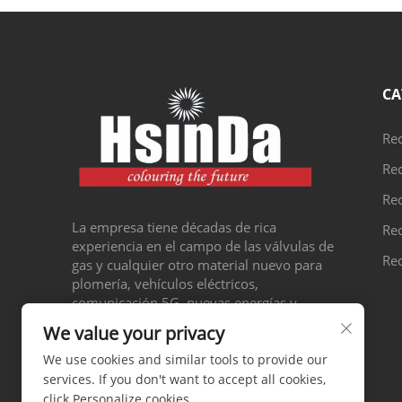
CA
Re
Re
Rec
La empresa tiene décadas de rica
Rec
experiencia en el campo de las válvulas de
Rec
gas y cualquier otro material nuevo para
plomería, vehículos eléctricos,
comunicación 5G, nuevas energías y
automatización.
We value your privacy
We use cookies and similar tools to provide our
services. If you don't want to accept all cookies,
click Personalize cookies.