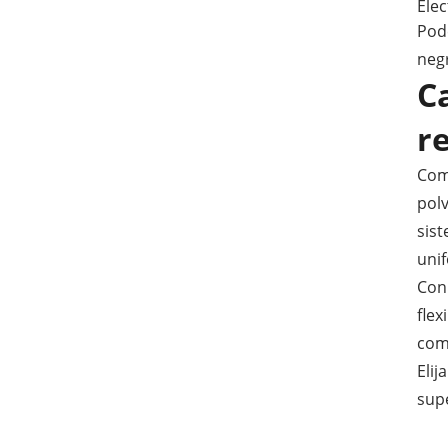
Ele
Pode
negr
C
r
Com
polv
sist
unif
Con
flex
com
Eli
sup