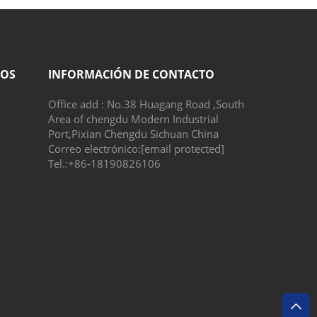
DOS
INFORMACIÓN DE CONTACTO
Office add : No.38 Huagang Road ,South
Area of chengdu Modern Industrial
Port,Pixian Chengdu Sichuan China
Correo electrónico:
[email protected]
Tel.:
+86-18190826106