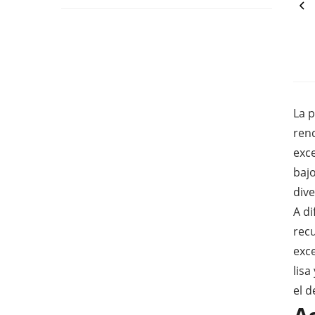
La 
ren
exce
bajo
dive
A di
rec
exc
lisa
el d