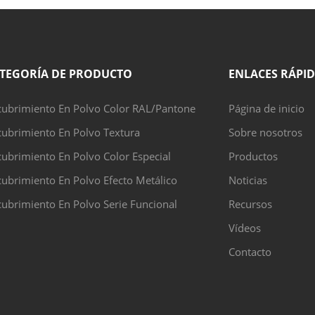
TEGORÍA DE PRODUCTO
ENLACES RÁPI
cubrimiento En Polvo Color RAL/Pantone
Página de inicio
cubrimiento En Polvo Textura
Sobre nosotros
ubrimiento En Polvo Color Especial
Productos
ubrimiento En Polvo Efecto Metálico
Noticias
ubrimiento En Polvo Serie Funcional
Recursos
Vídeos
Contacto