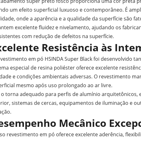
cabamento super preto fosco proporciona uma cor preta pro
ando um efeito superficial luxuoso e contemporâneo. É ampl
idade, onde a aparência e a qualidade da superfície são fat
antem excelente fluidez e nivelamento, ajudando os fabrica
istentes com redução de defeitos na superfície.
xcelente Resistência às Inte
evestimento em pó HSINDA Super Black foi desenvolvido tan
ema especial de resina poliéster oferece excelente resistên
dade e condições ambientais adversas. O revestimento ma
erficial mesmo após uso prolongado ao ar livre.
 o torna adequado para perfis de alumínio arquitetônicos, 
erior, sistemas de cercas, equipamentos de iluminação e o
ação.
esempenho Mecânico Excepc
o revestimento em pó oferece excelente aderência, flexibil