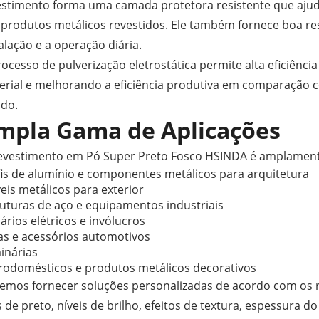
estimento forma uma camada protetora resistente que ajuda 
 produtos metálicos revestidos. Ele também fornece boa res
alação e a operação diária.
ocesso de pulverização eletrostática permite alta eficiênci
erial e melhorando a eficiência produtiva em comparação 
ido.
mpla Gama de Aplicações
evestimento em Pó Super Preto Fosco HSINDA é amplament
fis de alumínio e componentes metálicos para arquitetura
eis metálicos para exterior
ruturas de aço e equipamentos industriais
rios elétricos e invólucros
as e acessórios automotivos
inárias
trodomésticos e produtos metálicos decorativos
emos fornecer soluções personalizadas de acordo com os req
 de preto, níveis de brilho, efeitos de textura, espessura