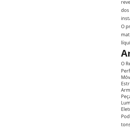
rev
dos
inst
O pr
mat
líqu
A
O R
Per
Móv
Est
Armá
Peç
Lum
Ele
Pod
tons