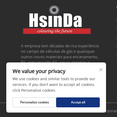
A empresa tem décadas de rica experiência
no campo de válvulas de gás e quaisquer
outros novos materiais para encanamento,
EV, comunicação 5G, novas energias e
automação
We value your privacy
We use cookies and similar tools to provide our
services. If you don't want to accept all cookies,
click Personalize cookies.
Personalize cookies
Accept all
Direitos autor