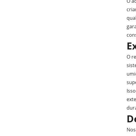
O a
cri
qual
gar
cons
E
O r
sist
umi
sup
Isso
ext
dur
D
Noss