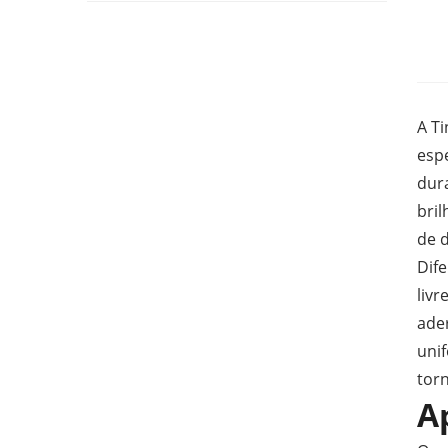
A T
esp
dur
bri
de d
Dif
liv
ade
unif
tor
A