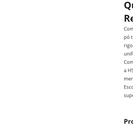
Q
R
Com
pó 
rigo
unif
Com 
a HS
mer
Esc
sup
Pr