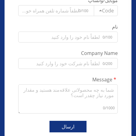
موبایل/واتساپ
Code
0/100
نام
0/100
Company Name
0/200
Message
0/1000
ارسال