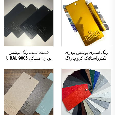
قیمت عمده رنگ پوشش
رنگ اسپری پوشش پودری
پودری مشکی RAL 9005 با
الکترواستاتیک کروم، رنگ
سختی بالا و بافت مات شنی
طلایی آینه‌ای، مقاوم در برابر
مقاوم
حرارت و مواد شیمیایی،
اکسید نشدنی، برای ساخت
فلزات