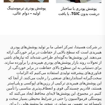
پوشش پودری ترموستینگ
پوشش پودری با ساختار
اولیه – دوام عالی،
درشت بدون TGIC، با بافت
پایان‌بندی‌های پرانرژی و
چین‌دار، رنگ پودری پلی‌استر
محافظت سازگان‌باشده با
محیط‌زیست برای کاربردهای
صنعتی و معماری
در شرکت هسیندا، تمرکز اصلی ما بر تولید پوشش‌های پودری
هیبریدی است که سطح بالایی از حفاظت در برابر خوردگی ارائه
می‌دهند. این پوشش‌ها به‌گونه‌ای طراحی شده‌اند که نیازهای ناشی
از تحولات روند بازار پوشش‌های پودری هیبریدی را برآورده سازند.
برای دستیابی به این سطوح بالای حفاظت در برابر خوردگی، از
فناوری‌های پیشرفته تولیدی استفاده می‌کنیم که الزامات
سخت‌گیرانه استانداردهای صنعتی را رعایت می‌کنند. از آنجا که
این پوشش‌های هیبریدی ترکیبی از رزین‌های اپوکسی و پلی‌استر
هستند، قادریم چسبندگی قوی و انعطاف‌پذیری مناسبی را تأمین
کنیم. در مجموع، این پوشش‌ها لایه‌ای محافظ ایجاد می‌کنند که
پیوستگی فرمولاسیون را حتی در شرایط محیطی بسیار سخت و
نامساعد نیز تضمین می‌نماید. در نتیجه، ما پوشش‌هایی را برای