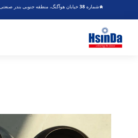
شماره 38 خیابان هوآگنگ، منطقه جنوبی بندر صنعتی مدرن چندو، پی‌سیان چندو سیچوان چین