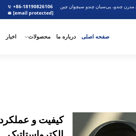
+86-18190826106
[email protected]
صفحه اصلی
درباره ما
محصولات
اخبار
م
کیفیت و عملکرد 
الکترواستاتیک