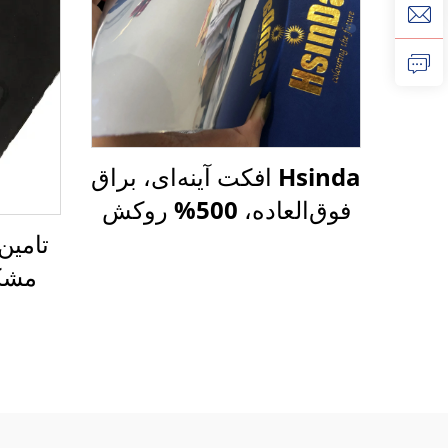
Hsinda افکت آینه‌ای، براق
فوق‌العاده، 500% روکش
شفاف، نانوتکنولوژی،
تامین
پوشش پودرهای کروم،
مشکی
قیمت رنگ
پوشش 