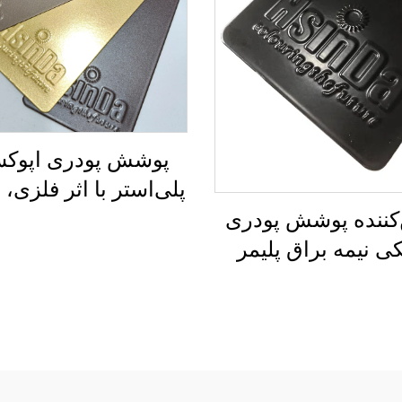
پوشش پودری اپوک
پلی‌استر با اثر فلزی، 
در برابر خراش و با ک
‌کننده پوشش پودری
بالا و قابل سفارشی‌
 نیمه براق پلیمر
متنوع برای تجهیز
ساتن به رنگ RAL9005،
روشنایی، مебل
پودری مشکی نیمه
و وارنیش‌ها
براق