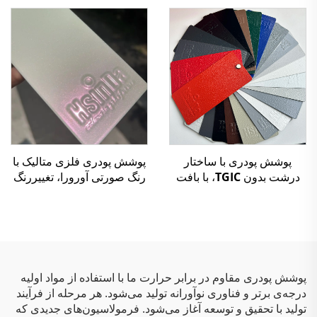
پاششی
پوشش پودری با ساختار
پوشش پودری فلزی متالیک با
درشت بدون TGIC، با بافت
رنگ صورتی آورورا، تغییررنگ
چین‌دار، رنگ پودری پلی‌استر
فوق‌العاده (کامالئون)، براق و
لیزری برای پایان‌دهی سطوح
فلزی
پوشش پودری مقاوم در برابر حرارت ما با استفاده از مواد اولیه
درجه‌ی برتر و فناوری نوآورانه تولید می‌شود. هر مرحله از فرآیند
تولید با تحقیق و توسعه آغاز می‌شود. فرمولاسیون‌های جدیدی که