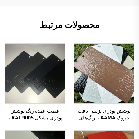
محصولات مرتبط
قیمت عمده رنگ پوشش
پوشش پودری تزئینی بافت
پودری مشکی RAL 9005 با
چروک AAMA با رنگ‌های
سختی بالا و بافت مات شنی
مختلف برای پنل کابینت برق
مقاوم