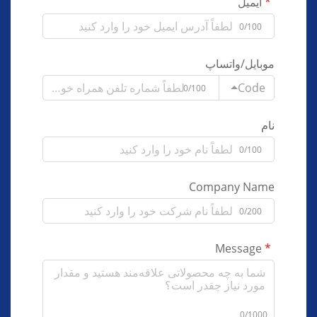
ایمیل
0/100
موبایل/واتساپ
Code
0/100
نام
0/100
Company Name
0/200
Message
0/1000