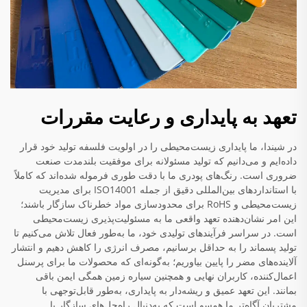
تعهد به پایداری و رعایت مقررات
در شیندا، ما پایداری زیست‌محیطی را در اولویت فلسفه تولید خود قرار
داده‌ایم و می‌دانیم که تولید مسئولانه برای موفقیت بلندمدت صنعت
ضروری است. رنگ‌های پودری ما با دقت طوری فرموله شده‌اند که کاملاً
با استانداردهای بین‌المللی دقیق از جمله ISO14001 برای مدیریت
زیست‌محیطی و RoHS برای محدودسازی مواد خطرناک سازگار باشند؛
این امر نشان‌دهنده تعهد واقعی ما به مسئولیت‌پذیری زیست‌محیطی
است. در سراسر فرآیندهای تولیدی خود، ما به‌طور فعال تلاش می‌کنیم تا
تولید پسماند را به حداقل برسانیم، مصرف انرژی را کاهش دهیم و انتشار
آلاینده‌های مضر را پایین بیاوریم؛ به‌گونه‌ای که محصولات ما برای پرسنل
اعمال‌کننده، کاربران نهایی و همچنین سیاره زمین همگی ایمن باقی
بمانند. این تعهد عمیق و ریشه‌دار به پایداری، به‌طور قابل‌توجهی با
مشتریان آگاه‌تر ما همسو است که به‌دنبال راه‌حل‌های سازگار با