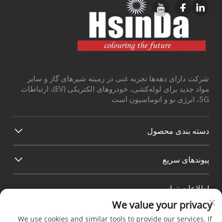
شرکت دارای دهه‌ها تجربه غنی در زمینه شیرهای گاز و سایر
مواد جدید برای لوله‌کشی، خودروهای الکتریکی (EV)، ارتباطات
5G، انرژی نو و اتوماسیون است
دسته بندی محصول
پیوند‌های سریع
اطلاعات تماس
We value your privacy
Office add : شماره 38 خیابان هوآگنگ، منطقه جنوبی بندر
صنعتی مدرن چندو، پی‌سیان چندو سیچوان چین
We use cookies and similar tools to provide our services. If