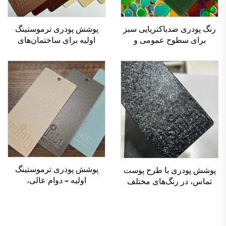
رنگ پودری ضدباکتریایی سبز
پوشش پودری ترموستینگ
برای سطوح عمومی و
اولیه برای ساختمان‌های
محافظت بلندمدت
معماری با مقاومت بالا در
برابر عوامل جوی، مناسب
برای استفاده در فضای باز،
بادوام و بدون ترکیبات آلی
فرار (VOC)، دارای گواهینامه
SGS
پوشش پودری ترموستینگ
پوشش پودری با طرح پوست
اولیه – دوام عالی،
تماس، در رنگ‌های مختلف
پایان‌بندی‌های پرانرژی و
برای مبلمان
محافظت سازگان‌باشده با
محیط‌زیست برای کاربردهای
صنعتی و معماری