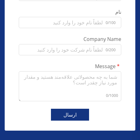
نام
0/100
Company Name
0/200
Message
0/1000
ارسال