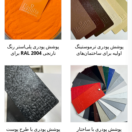
پوشش پودری ترموستینگ
پوشش پودری پلی‌استر رنگ
اولیه برای ساختمان‌های
نارنجی RAL 2004 برای
معماری با مقاومت بالا در
اسپری کابینت‌های قفسه‌ای و
برابر عوامل جوی، مناسب
ساخت فلزی
برای استفاده در فضای باز،
بادوام و بدون ترکیبات آلی
فرار (VOC)، دارای گواهینامه
SGS
پوشش پودری با ساختار
پوشش پودری با طرح پوست