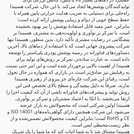
تولیدکنندگان پوشش‌ها ایجاد می‌کند. با این حال، شرکت هسیندا
راه‌حلی برای دستیابی به ضریب هدایت حرارتی پایین همراه با
حفظ سطح خوبی از دوام و زیبایی پوشش ارائه کرده است؛
بنابراین، عمر مفید قابل استفادهٔ پوشش را نیز بهبود بخشیده
است. با تمرکز بر نوآوری و اولویت‌دهی به مشتری، هسیندا بر
پیشگامی در رضایت مشتری تأکید دارد. بدین منظور، هسیندا تنها
شرکت پیشروی جهانی است که با استفاده از دماهای بالا، آخرین
دستاوردهای فناورانه در زمینه پوشش پودری پلی‌استر را توسعه
داده است. به عبارت ساده‌تر، تمرکز بر روش‌های تولید برای
هسیندا از اهمیت بالایی برخوردار شده است و این امر حتی نسبت
به رقبایش نیز صادق‌تر است. در بازاری که همواره در حال تحول
است، رقبای این شرکت چاره‌ای جز پیروی از رهبری هسیندا
ندارند، صرفاً به دلیل پیچیدگی و سطح بالای تخصص فنی این
روش تولید و پیشرفت‌های فناورانه ناشی از آن که کیفیت اجزا را
ارتقا می‌بخشد. با اتکا به اعتماد مشتریان و تمرکز بر نوآوری،
هسیندا اولین شرکتی است که محصولاتش به بازار عرضه
می‌شود. این شرکت همچنین دارای گواهی‌نامه‌های ISO 14001 و
CE و RoHS است؛ بنابراین کیفیت محصولاتش تضمین‌شده و از
نظر زیست‌محیطی ایمن است.
هسیندا مشتاق شد تا به شما اثبات کند که ما شما را یک شریک