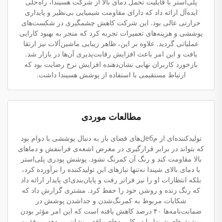
پلی‌استر با قابلیت تحمل دمای بالا از شرکت هسیندا، راه‌حلی
ایده‌آل ارائه داد که دارای مقاومت شیمیایی بی‌نظیر و پایداری
حرارتی عالی بود. این شرکت کاهش چشمگیری در شکست‌های
پوششی و هزینه‌های تعمیرات تجربه کرد که منجر به بهبود کارایی
عملیاتی گردید. علاوه بر این، ظاهر زیبایی ماشین‌آلات نیز ارتقا
یافت و این امر باعث افزایش رقابت‌پذیری آن‌ها در بازار شد.
بازخورد کاربران نهایی نشان‌دهنده افزایش نرخ رضایت بود که
ارتباط مستقیمی با استفاده از پوشش هسیندا داشت.
مطالعات موردی
تولیدکننده‌ای از مебل‌های فضای باز به دنبال پوششی با دوام بود
که بتواند در برابر قرارگیری در معرض اشعه‌ی فرابنفش و دماهای
بالا مقاومت کند و رنگ آن کمرنگ نشود. پوشش پودری پلی‌استر
با دمای بالای شیندا نه‌تنها نیازهای این تولیدکننده را برآورده کرد،
بلکه انتظارات او را نیز فراتر رفت و پایان‌بندی‌ای پایدار ارائه داد
که رنگ زنده و روشن خود را حفظ کرد. مشتری گزارش داد که
شکایات مربوط به کمرنگ‌شدن و جداشدن پوشش در
ضمانت‌نامه‌ها ۴۰ درصد کاهش یافته است که این امر مؤثر بودن
پوشش‌های شیندا را در کاربردهای واقعی نشان می‌دهد. موفقیت