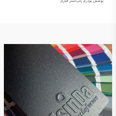
پوشش پودری پلی‌استر فلزی