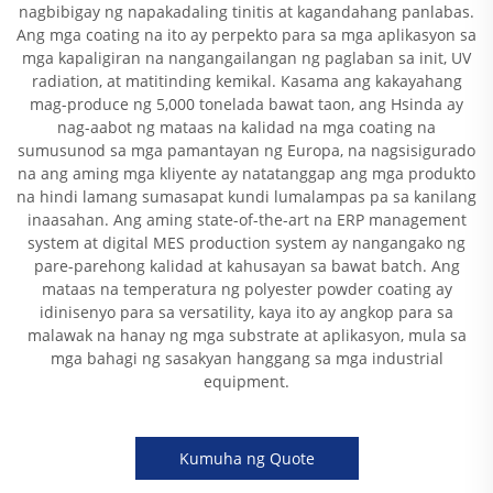
nagbibigay ng napakadaling tinitis at kagandahang panlabas.
Ang mga coating na ito ay perpekto para sa mga aplikasyon sa
mga kapaligiran na nangangailangan ng paglaban sa init, UV
radiation, at matitinding kemikal. Kasama ang kakayahang
mag-produce ng 5,000 tonelada bawat taon, ang Hsinda ay
nag-aabot ng mataas na kalidad na mga coating na
sumusunod sa mga pamantayan ng Europa, na nagsisigurado
na ang aming mga kliyente ay natatanggap ang mga produkto
na hindi lamang sumasapat kundi lumalampas pa sa kanilang
inaasahan. Ang aming state-of-the-art na ERP management
system at digital MES production system ay nangangako ng
pare-parehong kalidad at kahusayan sa bawat batch. Ang
mataas na temperatura ng polyester powder coating ay
idinisenyo para sa versatility, kaya ito ay angkop para sa
malawak na hanay ng mga substrate at aplikasyon, mula sa
mga bahagi ng sasakyan hanggang sa mga industrial
equipment.
Kumuha ng Quote