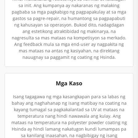
sa init. Ang kumpanya ay nakaranas ng malaking
pagbaba sa mga pagkabigo ng pagpapakulay at sa mga
gastos sa pagre-repair, na humantong sa pagpapabuti
ng kahusayan sa operasyon. Bukod dito, nadagdagan
ang estetikong atraktibidad ng makinarya, na
nagresulta sa mas mataas na kompetisyon sa merkado.
Ang feedback mula sa mga end-user ay nagpakita ng
mas mataas na antas ng kasiyahan, na direktang
nauugnay sa paggamit ng coating ng Hsinda.
Mga Kaso
Isang tagagawa ng mga kasangkapan para sa labas ng
bahay ang naghahanap ng isang matibay na coating na
kayang tumagal sa pagkakalantad sa UV at mataas na
temperatura nang hindi nawawala ang kulay. Ang
mataas na temperatura na polyester powder coating ng
Hsinda ay hindi lamang nakatugon kundi lumampas pa
sa kanilang inaasahan, na nagbibigay ng isang