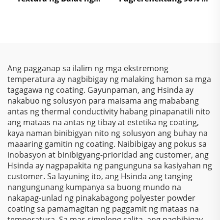
Buwaya sa Iba’t Ibang
Powder Coating para sa
Kulay para sa Mga
Lampshade na May
Kasangkapan
Mahusay na
Kakayahang
Magpasilaw
Ang pagganap sa ilalim ng mga ekstremong
temperatura ay nagbibigay ng malaking hamon sa mga
tagagawa ng coating. Gayunpaman, ang Hsinda ay
nakabuo ng solusyon para maisama ang mababang
antas ng thermal conductivity habang pinapanatili nito
ang mataas na antas ng tibay at estetika ng coating,
kaya naman binibigyan nito ng solusyon ang buhay na
maaaring gamitin ng coating. Naibibigay ang pokus sa
inobasyon at binibigyang-prioridad ang customer, ang
Hsinda ay nagpapakita ng pangunguna sa kasiyahan ng
customer. Sa layuning ito, ang Hsinda ang tanging
nangungunang kumpanya sa buong mundo na
nakapag-unlad ng pinakabagong polyester powder
coating sa pamamagitan ng paggamit ng mataas na
temperatura. Sa mas simpleng salita, ang pagbibigay-