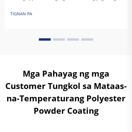
ng kahalumigmigan at mechanical wear sa electrostatic
spray systems ay nagdudulot ng malaking pagbabago
TIGNAN PA
sa powder coating. Ang mga paglipat na ito ay
nagbabago sa transfer efficiency at d...
Mga Pahayag ng mga
Customer Tungkol sa Mataas-
na-Temperaturang Polyester
Powder Coating