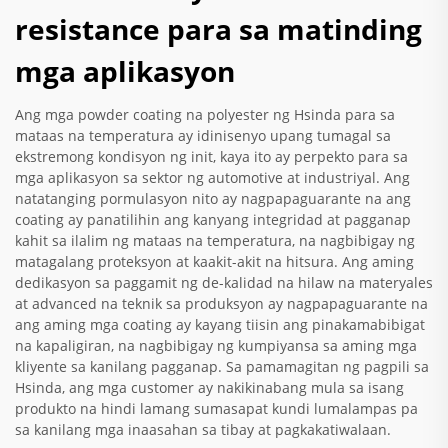
resistance para sa matinding
mga aplikasyon
Ang mga powder coating na polyester ng Hsinda para sa
mataas na temperatura ay idinisenyo upang tumagal sa
ekstremong kondisyon ng init, kaya ito ay perpekto para sa
mga aplikasyon sa sektor ng automotive at industriyal. Ang
natatanging pormulasyon nito ay nagpapaguarante na ang
coating ay panatilihin ang kanyang integridad at pagganap
kahit sa ilalim ng mataas na temperatura, na nagbibigay ng
matagalang proteksyon at kaakit-akit na hitsura. Ang aming
dedikasyon sa paggamit ng de-kalidad na hilaw na materyales
at advanced na teknik sa produksyon ay nagpapaguarante na
ang aming mga coating ay kayang tiisin ang pinakamabibigat
na kapaligiran, na nagbibigay ng kumpiyansa sa aming mga
kliyente sa kanilang pagganap. Sa pamamagitan ng pagpili sa
Hsinda, ang mga customer ay nakikinabang mula sa isang
produkto na hindi lamang sumasapat kundi lumalampas pa
sa kanilang mga inaasahan sa tibay at pagkakatiwalaan.