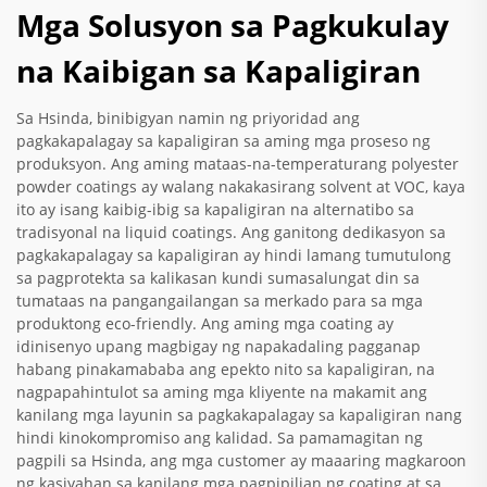
Mga Solusyon sa Pagkukulay
na Kaibigan sa Kapaligiran
Sa Hsinda, binibigyan namin ng priyoridad ang
pagkakapalagay sa kapaligiran sa aming mga proseso ng
produksyon. Ang aming mataas-na-temperaturang polyester
powder coatings ay walang nakakasirang solvent at VOC, kaya
ito ay isang kaibig-ibig sa kapaligiran na alternatibo sa
tradisyonal na liquid coatings. Ang ganitong dedikasyon sa
pagkakapalagay sa kapaligiran ay hindi lamang tumutulong
sa pagprotekta sa kalikasan kundi sumasalungat din sa
tumataas na pangangailangan sa merkado para sa mga
produktong eco-friendly. Ang aming mga coating ay
idinisenyo upang magbigay ng napakadaling pagganap
habang pinakamababa ang epekto nito sa kapaligiran, na
nagpapahintulot sa aming mga kliyente na makamit ang
kanilang mga layunin sa pagkakapalagay sa kapaligiran nang
hindi kinokompromiso ang kalidad. Sa pamamagitan ng
pagpili sa Hsinda, ang mga customer ay maaaring magkaroon
ng kasiyahan sa kanilang mga pagpipilian ng coating at sa