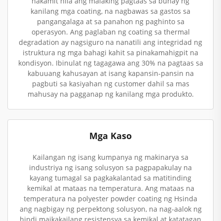
nakamit nila ang malaking pagtaas sa buhay ng
kanilang mga coating, na nagbawas sa gastos sa
pangangalaga at sa panahon ng paghinto sa
operasyon. Ang paglaban ng coating sa thermal
degradation ay nagsiguro na nanatili ang integridad ng
istruktura ng mga bahagi kahit sa pinakamahigpit na
kondisyon. Ibinulat ng tagagawa ang 30% na pagtaas sa
kabuuang kahusayan at isang kapansin-pansin na
pagbuti sa kasiyahan ng customer dahil sa mas
mahusay na pagganap ng kanilang mga produkto.
Mga Kaso
Kailangan ng isang kumpanya ng makinarya sa
industriya ng isang solusyon sa pagpapakulay na
kayang tumagal sa pagkakalantad sa matitinding
kemikal at mataas na temperatura. Ang mataas na
temperatura na polyester powder coating ng Hsinda
ang nagbigay ng perpektong solusyon, na nag-aalok ng
hindi maikakailang resistensya sa kemikal at katatagan