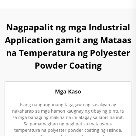
Nagpapalit ng mga Industrial
Application gamit ang Mataas
na Temperatura ng Polyester
Powder Coating
Mga Kaso
Isang nangungunang tagagawa ng sasakyan ay
nakaharap sa mga hamon kaugnay ng tibay ng pintura
sa mga bahagi ng makina na inilalagay sa labis na init.
Sa pamamagitan ng paglipat sa mataas-na-
temperatura na polyester powder coating ng Hsinda,