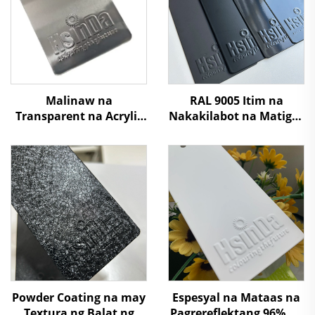
Malinaw na
RAL 9005 Itim na
Transparent na Acrylic
Nakakilabot na Matigas
na Powder Coating
na Polyester Resin na
Spray para sa Bahagi ng
Powder Coating na
Kotse at mga Bahagi ng
Pinta
Automotive
Powder Coating na may
Espesyal na Mataas na
Textura ng Balat ng
Pagrereflektang 96% na