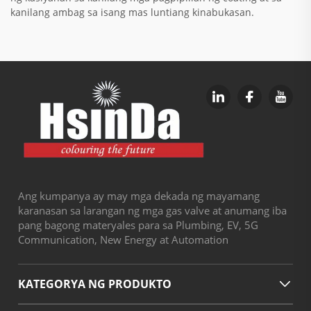
kanilang ambag sa isang mas luntiang kinabukasan.
Ang kumpanya ay may mga dekada ng mayamang
karanasan sa larangan ng mga gas valve at anumang iba
pang bagong materyales para sa Plumbing, EV, 5G
Communication, New Energy at Automation
KATEGORYA NG PRODUKTO