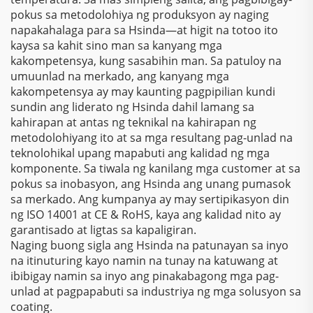
pokus sa metodolohiya ng produksyon ay naging
napakahalaga para sa Hsinda—at higit na totoo ito
kaysa sa kahit sino man sa kanyang mga
kakompetensya, kung sasabihin man. Sa patuloy na
umuunlad na merkado, ang kanyang mga
kakompetensya ay may kaunting pagpipilian kundi
sundin ang liderato ng Hsinda dahil lamang sa
kahirapan at antas ng teknikal na kahirapan ng
metodolohiyang ito at sa mga resultang pag-unlad na
teknolohikal upang mapabuti ang kalidad ng mga
komponente. Sa tiwala ng kanilang mga customer at sa
pokus sa inobasyon, ang Hsinda ang unang pumasok
sa merkado. Ang kumpanya ay may sertipikasyon din
ng ISO 14001 at CE & RoHS, kaya ang kalidad nito ay
garantisado at ligtas sa kapaligiran.
Naging buong sigla ang Hsinda na patunayan sa inyo
na itinuturing kayo namin na tunay na katuwang at
ibibigay namin sa inyo ang pinakabagong mga pag-
unlad at pagpapabuti sa industriya ng mga solusyon sa
coating.