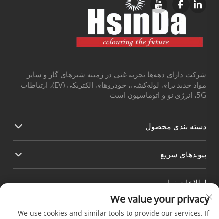
شرکت دارای دهه‌ها تجربه غنی در زمینه شیرهای گاز و سایر
مواد جدید برای لوله‌کشی، خودروهای الکتریکی (EV)، ارتباطات
5G، انرژی نو و اتوماسیون است
دسته بندی محصول
پیوند‌های سریع
اطلاعات تماس
We value your privacy
Office add : شماره 38 خیابان هوآگنگ، منطقه جنوبی بندر
صنعتی مدرن چندو، پی‌سیان چندو سیچوان چین
We use cookies and similar tools to provide our services. If