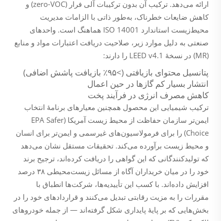
ارائه می‌دهد. ترکیب آن بدون ترکیبات آلی فرار (zero-VOC) و
کاهش ضایعات خطرناک، به‌طور ذاتی با الزامات مدیریت
محیط‌زیست استاندارد ISO 14001 هماهنگ است. واحدهای
صنعتی به دلیل موارد زیر، صلاحیت دریافت اعتبارات مواد و منابع
(MR) در نسخهٔ LEED v4.1 را دارند:
پتانسیل محتوای بازیافتی (>۹۵٪ بازیافت پاشش اضافی)
انتشار بسیار کم گازها در حین اعمال
کاهش مصرف انرژی در فرآیند پخت
ترکیب شیمیایی این محصول همچنین معیارهای برنامهٔ انتخاب
ایمن‌تر سازمان حفاظت از محیط زیست آمریکا (EPA Safer
Choice) را برای فرمولاسیون‌های غیرسمی و ایمن‌تر برای انسان
و محیط زیست برآورده می‌کند. تحقیقات مستقل نشان می‌دهد
که تولیدکنندگانی که این گواهی را دریافت کرده‌اند، ترجیح برند
خود را در میان خریداران آگاه از مسائل زیست‌محیطی ۳۸ درصد
افزایش داده‌اند. با کسب این تأییدیه‌ها، شرکت‌ها انطباق با
مقررات را به مزیت رقابتی تبدیل می‌کنند و قراردادهای خود را در
بخش‌هایی که بر پایهٔ پایداری شکل گرفته‌اند — از جمله خودروهای