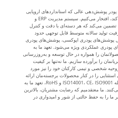
 پودر پوشش‌دهی عالی که استانداردهای اروپایی
بالاترین سطح را برآورده می‌کند، افتخار می‌کنیم. سیستم مدیریت ERP و
م تولید دیجیتال MES ما تضمین می‌کند که هر دسته‌ای با دقت و کنترل
رفیت تولید سالانه متوسط قابل توجهی حدود
امل پوشش‌های پودری اپوکسی، پوشش‌های پودری
 پودری عملکردی ویژه می‌شود. تعهد ما به
لاتمان را همواره در حال توسعه و به‌روزرسانی
یانمان را برآورده سازیم. ما نه‌تنها بر کیفیت
روحیه شخصی و تیمی کارکنان خود را نیز مورد
 استثنایی را در کنار محصولات برجسته‌مان ارائه
دهیم. گواهینامه‌های ما از جمله ISO14001، CE، ISO9001 و RoHS، تعهد ما به
ی‌کنند. ما معتقدمیم که رضایت مشتریان، بالاترین
 ما را به حفظ حالتی از شور و امیدواری در