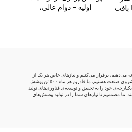
اولیه – دوام عالی،
ون TGIC، با بافت
پایان‌بندی‌های پرانرژی و
ری
محافظت سازگان‌باشده با
محیط‌زیست برای
کاربردهای صنعتی و
معماری
 می‌دهیم، برقرار می‌کنیم و نیازهای خاص هر یک از
صنایعی که با آن‌ها همکاری داریم را برآورده می‌کنیم. ما معتقدم که با داشتن ۸ خط تولید فعال و ۳ خط تولید آزمایشی فعال، پیشروی صنعت هستیم. ما قادریم هر ماه ۵۰۰ تن پوشش
کپارچه‌ی خود را به تحقیق و توسعه‌ی فناوری‌های تولید
د. ما مصممیم تا نیازهای شما را در تولید پوشش‌های