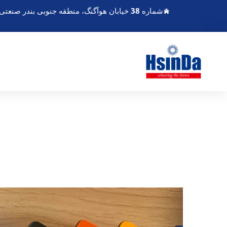
شماره 38 خیابان هوآگنگ، منطقه جنوبی بندر صنعتی مدرن چندو، پی‌سیان چندو سیچوان چین