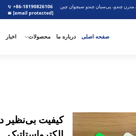
+86-18190826106
[email protected]
صفحه اصلی
درباره ما
محصولات
اخبار
م
کیفیت بی‌نظیر 
الکترواستاتیک