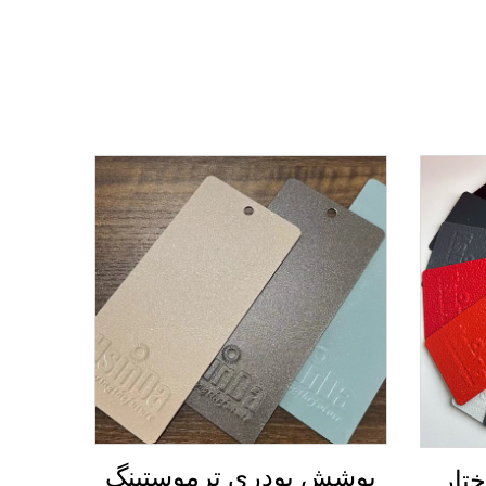
پوشش پودری ترموستینگ
تار