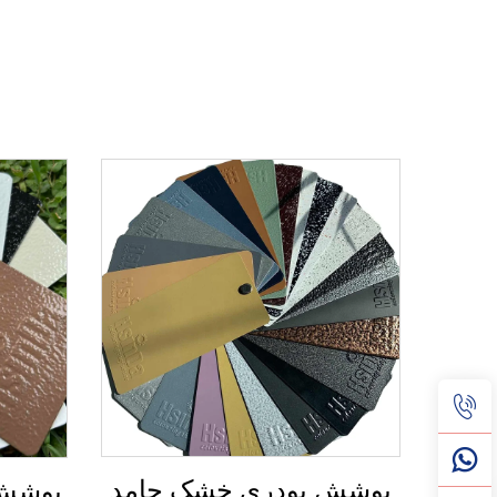
پوشش پودری خشک جامد
پوشش 