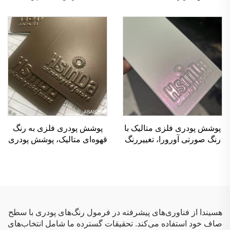
برای مبلمان
پلی‌استر، با روش
الکترواستاتیک
پوشش پودری فلزی متالیک با
پوشش پودری فلزی به رنگ
رنگ صورتی آورورا، تغییررنگ
قهوه‌ای متالیک، پوشش پودری
فوق‌العاده (کامالئون)، براق و
ترموستینگ پلی‌استر
لیزری برای پایان‌دهی سطوح
فلزی
هسیندا از فناوری‌های پیشرفته در فرمول رنگ‌های پودری با سطح
صاف خود استفاده می‌کند. تحقیقات گسترده ما شامل انتخاب‌های