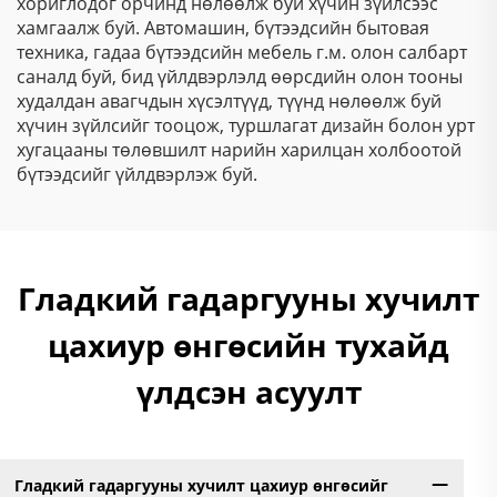
хориглодог орчинд нөлөөлж буй хүчин зүйлсээс
хамгаалж буй. Автомашин, бүтээдсийн бытовая
техника, гадаа бүтээдсийн мебель г.м. олон салбарт
саналд буй, бид үйлдвэрлэлд өөрсдийн олон тооны
худалдан авагчдын хүсэлтүүд, түүнд нөлөөлж буй
хүчин зүйлсийг тооцож, туршлагат дизайн болон урт
хугацааны төлөвшилт нарийн харилцан холбоотой
бүтээдсийг үйлдвэрлэж буй.
Гладкий гадаргууны хучилт
цахиур өнгөсийн тухайд
үлдсэн асуулт
Гладкий гадаргууны хучилт цахиур өнгөсийг