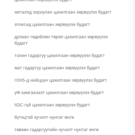
металлд зориулан цахилгаан хөрвүүлэх будагт
эпоксид цахилгаан хөрвүүлэх будагт
дулаан төдийлөн төрөл цахилгаан хөрвүүлэх
будагт
толин гадаргуу цахилгаан хөрвүүлэх будагт
мат гадаргуу цахилгаан хөрвүүлэх будагт
rOHS-д нийцүүн цахилгаан хөрвүүлэх будагт
уФ-хамгаалалт цахилгаан хөрвүүлэх будагт
tGIC-гүй цахилгаан хөрвүүлэх будагт
бүтэцтэй хучилт нунтаг өнгө
төвхөн гадаргуугийн хучилт нунтаг өнгө