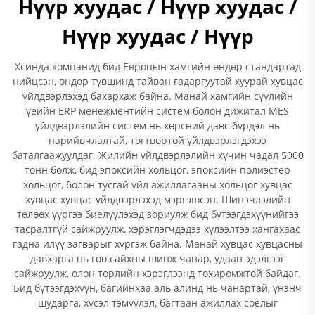
Нүүр хуудас / Нүүр хуудас /
Нүүр хуудас / Нүүр
Хсинда компанид бид Европын хамгийн өндөр стандартад
нийцсэн, өндөр түвшинд тайван гадаргуутай хуурай хувцас
үйлдвэрлэхэд бахархаж байна. Манай хамгийн сүүлийн
үеийн ERP менежментийн систем болон дижитал MES
үйлдвэрлэлийн систем нь хөрсний давс бүрдэл нь
нарийвчлалтай, тогтвортой үйлдвэрлэгдэхээ
баталгаажуулдаг. Жилийн үйлдвэрлэлийн хүчин чадал 5000
тонн болж, бид эпоксийн хольцог, эпоксийн полиэстер
хольцог, болон тусгай үйл ажиллагааны хольцог хувцас
хувцас хувцас үйлдвэрлэхэд мэргэшсэн. Шинэчлэлийн
төлөөх үүргээ биелүүлэхэд зориулж бид бүтээгдэхүүнийгээ
тасралтгүй сайжруулж, хэрэглэгчдэдээ хүлээлтээ хангахаас
гадна илүү загварыг хүргэж байна. Манай хувцас хувцасны
давхарга нь гоо сайхны шинж чанар, удаан эдэлгээг
сайжруулж, олон төрлийн хэрэглээнд тохиромжтой байдаг.
Бид бүтээгдэхүүн, багийнхаа аль алинд нь чанартай, үнэнч
шударга, хүсэл тэмүүлэл, багтаан ажиллах соёлыг