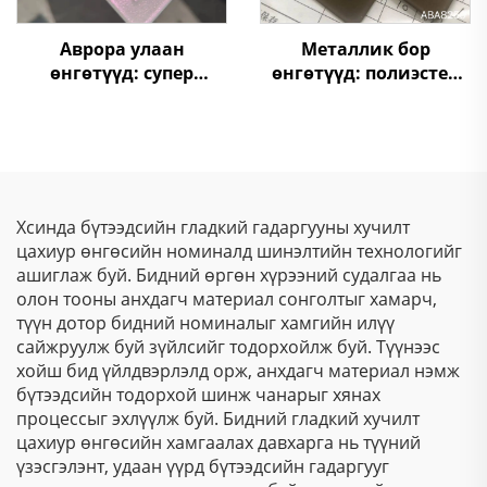
Аврора улаан
Металлик бор
өнгөтүүд: супер
өнгөтүүд: полиэстер
шифтинг хамелеон
хүйтэн хадгалагдах
цахилгаан статик
цахилгаан статик
төрөлдүүр хуурай
төрөлдүүр хуурай
будаа, металлын
будаа
гадаргуугийн хувьд
металлик бляск, лазер
Хсинда бүтээдсийн гладкий гадаргууны хучилт
тусгалын эффекттүүд
цахиур өнгөсийн номиналд шинэлтийн технологийг
ашиглаж буй. Бидний өргөн хүрээний судалгаа нь
олон тооны анхдагч материал сонголтыг хамарч,
түүн дотор бидний номиналыг хамгийн илүү
сайжруулж буй зүйлсийг тодорхойлж буй. Түүнээс
хойш бид үйлдвэрлэлд орж, анхдагч материал нэмж
бүтээдсийн тодорхой шинж чанарыг хянах
процессыг эхлүүлж буй. Бидний гладкий хучилт
цахиур өнгөсийн хамгаалах давхарга нь түүний
үзэсгэлэнт, удаан үүрд бүтээдсийн гадаргууг