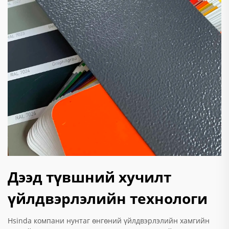
Дээд түвшний хучилт
үйлдвэрлэлийн технологи
Hsinda компани нунтаг өнгөний үйлдвэрлэлийн хамгийн