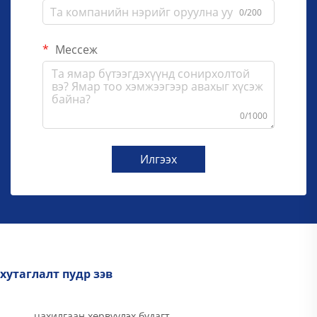
0/200
Мессеж
0/1000
Илгээх
хутаглалт пудр зэв
цахилгаан хөрвүүлэх будагт