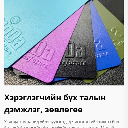
Хэрэглэгчийн бүх талын
дэмжлэг, зөвлөгөө
Хсинда компанид үйлчлүүлэгчдэд чиглэсэн үйлчилгээ бол
бидний бизнесийн философийн гол түлхүүр юм. Манай