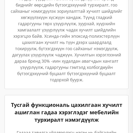
биднийг өөрсдийн бүтээгдэхүүний турхиралт, гоо
сайханыг нэмэгдүүлэх зориулалттай хучилт шийдлийг
хөгжүүлэхүүн хүсжүүн хандаж. Түүнд гладкий
гадаргууны төрх үзүүрлүүлж, зуурхай, хүүрхийн
хамгаалалт үзүүрлүүлж чадах хучилт шийдлийн
хэрэгцээ байв. Хсинда-гийн эпоксид-полиэстерлүүн
цахилгаан хучилт нь түүн дээрх шаардлалд
тохируулж, бүтээгдэхүүн гоо сайханыг нэмэгдүүлж,
дагуулах үзүүрлүүлж чаджүүн. Хучилтын хэрэглээний
дараа бренд 30% -иин худалдан авагчдын хангалт
үзүүрлүүлж, гадаргууны гэмтэлд холбогдмуйн
бүтээгдэхүүний буцаалт бүтээгдэхүүний буцаалт
тодорхой буурж.
Тусгай функциональ цахилгаан хучилт
ашиглан гадаа хэрэглэдэг мебелийн
турхиралт нэмэгдүүлж
Гадаад тавилга үйлдвэрлэгч нэгэн нь байгалийн