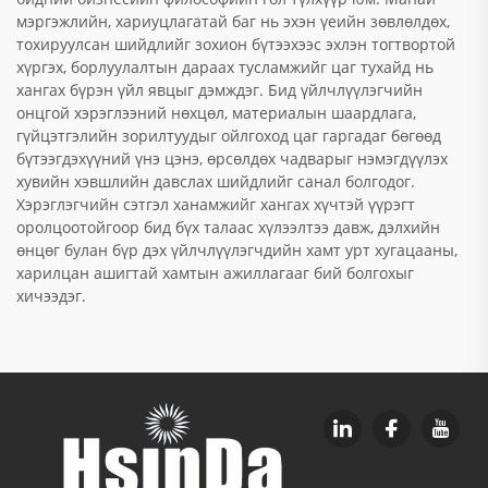
мэргэжлийн, хариуцлагатай баг нь эхэн үеийн зөвлөлдөх,
тохируулсан шийдлийг зохион бүтээхээс эхлэн тогтвортой
хүргэх, борлуулалтын дараах тусламжийг цаг тухайд нь
хангах бүрэн үйл явцыг дэмждэг. Бид үйлчлүүлэгчийн
онцгой хэрэглээний нөхцөл, материалын шаардлага,
гүйцэтгэлийн зорилтуудыг ойлгоход цаг гаргадаг бөгөөд
бүтээгдэхүүний үнэ цэнэ, өрсөлдөх чадварыг нэмэгдүүлэх
хувийн хэвшлийн давслах шийдлийг санал болгодог.
Хэрэглэгчийн сэтгэл ханамжийг хангах хүчтэй үүрэгт
оролцоотойгоор бид бүх талаас хүлээлтээ давж, дэлхийн
өнцөг булан бүр дэх үйлчлүүлэгчдийн хамт урт хугацааны,
харилцан ашигтай хамтын ажиллагааг бий болгохыг
хичээдэг.