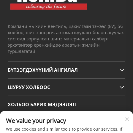
Компани нь хийн вентиль, цахилгаан тэжээл (EV), 5G
холбоо, шинэ энерги, автоматжуулалт болон агуулах
системд зориулсан шинэ материалын салбарт
эрхэтэйгээр ерөнхийдөө аравтын жилийн
туршлагатай
БҮТЭЭГДЭХҮҮНИЙ АНГИЛАЛ
ШУРУУ ХОЛБООС
ХОЛБОО БАРИХ МЭДЭЭЛЭЛ
Office add : №38 Хуаганг зам, Өмнөд бүс, Чэнду-ийн
We value your privacy
орчин үеийн үйлдвэрлэлийн боомт, Писян, Чэнду,
Сычуань, Хятад
We use cookies and similar tools to provide our services. If