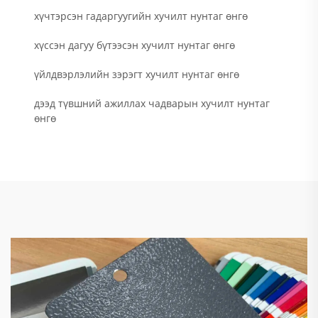
хүчтэрсэн гадаргуугийн хучилт нунтаг өнгө
хүссэн дагуу бүтээсэн хучилт нунтаг өнгө
үйлдвэрлэлийн зэрэгт хучилт нунтаг өнгө
дээд түвшний ажиллах чадварын хучилт нунтаг
өнгө