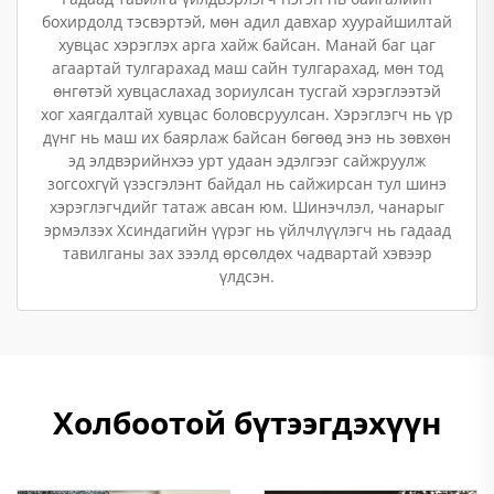
бохирдолд тэсвэртэй, мөн адил давхар хуурайшилтай
хувцас хэрэглэх арга хайж байсан. Манай баг цаг
агаартай тулгарахад маш сайн тулгарахад, мөн тод
өнгөтэй хувцаслахад зориулсан тусгай хэрэглээтэй
хог хаягдалтай хувцас боловсруулсан. Хэрэглэгч нь үр
дүнг нь маш их баярлаж байсан бөгөөд энэ нь зөвхөн
эд элдвэрийнхээ урт удаан эдэлгээг сайжруулж
зогсохгүй үзэсгэлэнт байдал нь сайжирсан тул шинэ
хэрэглэгчдийг татаж авсан юм. Шинэчлэл, чанарыг
эрмэлзэх Хсиндагийн үүрэг нь үйлчлүүлэгч нь гадаад
тавилганы зах зээлд өрсөлдөх чадвартай хэвээр
үлдсэн.
Холбоотой бүтээгдэхүүн