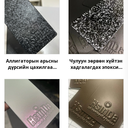
Аллигаторын арьсны
Чулуун зөрвөн хүйтэн
дүрсийн цахилгаан
хадгалагдах эпоксид
статик төрөлдүүр
полиэстер цахилгаан
хуурай будаа,
статик мебелийн
мебелийн хувьд
гадаад төрөлдүүр
өнгөнүүдийн хувьд
будаа
үлдэх хувилбарууд