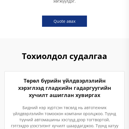
хөгжүүлдэг.
Quote авах
Тохиолдол судалгаа
Төрөл бүрийн үйлдвэрлэлийн
хэрэглээд гладкийн гадаргуугийн
хучилт ашиглан хувиргах
Бидний нэр хүртсэн төсөлд нь автотехник
үйлдвэрлэлийн томоохон компани оролцжоо. Түүнд
түүний автомашины хэсгүүд дээр тогтвортой,
гэтгэхдээ үзэсгэлэнт хучилт шаардагджоо. Түүнд хатуу