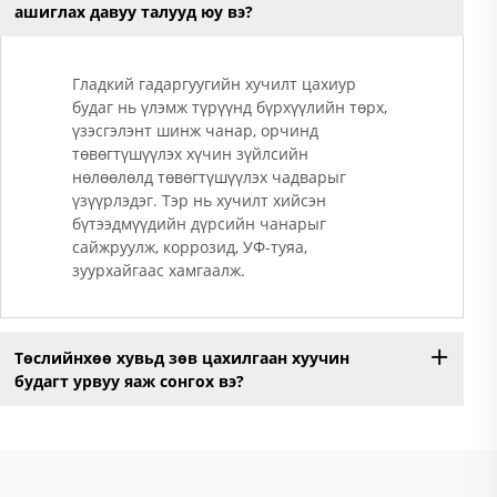
ашиглах давуу талууд юу вэ?
Гладкий гадаргуугийн хучилт цахиур
будаг нь үлэмж түрүүнд бүрхүүлийн төрх,
үзэсгэлэнт шинж чанар, орчинд
төвөгтүшүүлэх хүчин зүйлсийн
нөлөөлөлд төвөгтүшүүлэх чадварыг
үзүүрлэдэг. Тэр нь хучилт хийсэн
бүтээдмүүдийн дүрсийн чанарыг
сайжруулж, коррозид, УФ-туяа,
зуурхайгаас хамгаалж.
Төслийнхөө хувьд зөв цахилгаан хуучин
будагт урвуу яаж сонгох вэ?