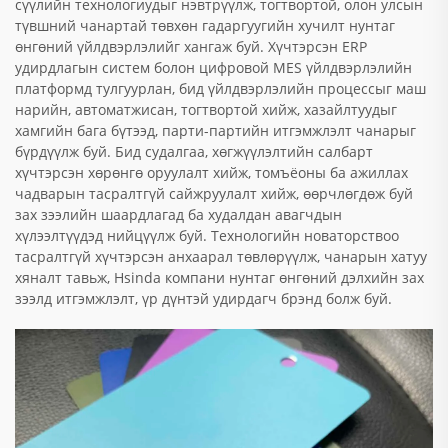
сүүлийн технологиудыг нэвтрүүлж, тогтвортой, олон улсын
түвшний чанартай төвхөн гадаргуугийн хучилт нунтаг
өнгөний үйлдвэрлэлийг хангаж буй. Хүчтэрсэн ERP
удирдлагын систем болон цифровой MES үйлдвэрлэлийн
платформд тулгуурлан, бид үйлдвэрлэлийн процессыг маш
нарийн, автоматжисан, тогтвортой хийж, хазайлтуудыг
хамгийн бага бүтээд, парти-партийн итгэмжлэлт чанарыг
бүрдүүлж буй. Бид судалгаа, хөгжүүлэлтийн салбарт
хүчтэрсэн хөрөнгө оруулалт хийж, томъёоны ба ажиллах
чадварын тасралтгүй сайжруулалт хийж, өөрчлөгдөж буй
зах зээлийн шаардлагад ба худалдан авагчдын
хүлээлтүүдэд нийцүүлж буй. Технологийн новаторствоо
тасралтгүй хүчтэрсэн анхаарал төвлөрүүлж, чанарын хатуу
хяналт тавьж, Hsinda компани нунтаг өнгөний дэлхийн зах
зээлд итгэмжлэлт, үр дүнтэй удирдагч брэнд болж буй.