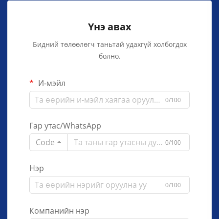
Үнэ авах
Бидний төлөөлөгч таньтай удахгүй холбогдох
болно.
И-мэйл
0/100
Гар утас/WhatsApp
Code
0/100
Нэр
0/100
Компанийн нэр