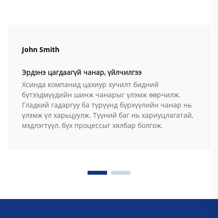
John Smith
Эрдэнэ цагдаагүй чанар, үйлчилгээ
Хсинда компанид цахиур хучилт бидний
бүтээдмүүдийн шинж чанарыг үлэмж өөрчилж.
Гладкий гадаргуу ба түрүүнд бүрхүүлийн чанар нь
үлэмж үл харьцуулж. Түүний баг нь хариуцлагатай,
мэдлэгтүүл, бүх процессыг хялбар болгож.