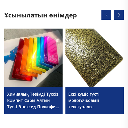
Ұсынылатын өнімдер
Химиялық Төзімді Түссіз
Ескі күміс түсті
Кәмпит Сары Алтын
молоточковый
Түсті Эпоксид Полиэфир
текстуралы
Ұнтақтық Көршілік
термореактивті ұнтақты
Өндірушісі Қытайдың
бояу эпоксидті
полиэфирлі бояу