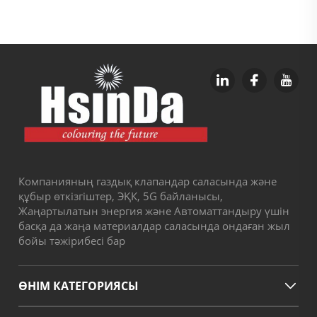
металдан жасалған
жиһаздарға арналған
Компанияның газдық клапандар саласында және
құбыр өткізгіштер, ЭҚК, 5G байланысы,
Жаңартылатын энергия және Автоматтандыру үшін
басқа да жаңа материалдар саласында ондаған жыл
бойы тәжірибесі бар
ӨНІМ КАТЕГОРИЯСЫ