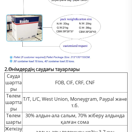
2.Өнімдердің саудағы тауарлары
Сауда
шартта
FOB, CIF, CRF, CNF
ры
Төлем
T/T, L/C, West Union, Moneygram, Paypal және
шартта
т.б.
ры
Төлем
30% алдын-ала салым, 70% жіберу алдында
шарты
қалған сома
Жеткізу