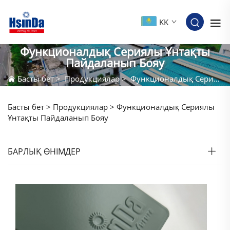
KK
Функционалдық Сериялы Ұнтақты
Пайдаланып Бояу
Басты бет
>
Продукциялар
>
Функционалдық Сериялы Ұнтақты Пайдаланып Бояу
Басты бет >
Продукциялар
>
Функционалдық Сериялы
Ұнтақты Пайдаланып Бояу
БАРЛЫҚ ӨНІМДЕР