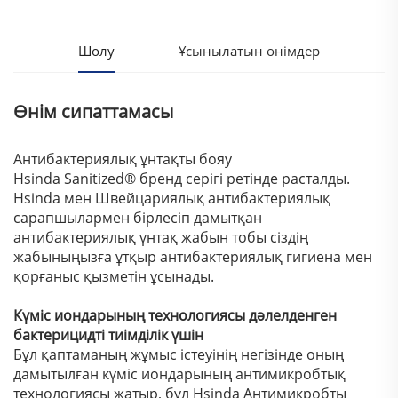
Шолу
Ұсынылатын өнімдер
Өнім сипаттамасы
Антибактериялық ұнтақты бояу
Hsinda Sanitized® бренд серігі ретінде расталды.
Hsinda мен Швейцариялық антибактериялық
сарапшылармен бірлесіп дамытқан
антибактериялық ұнтақ жабын тобы сіздің
жабыныңызға ұтқыр антибактериялық гигиена мен
қорғаныс қызметін ұсынады.
Күміс иондарының технологиясы дәлелденген
бактерицидті тиімділік үшін
Бұл қаптаманың жұмыс істеуінің негізінде оның
дамытылған күміс иондарының антимикробтық
технологиясы жатыр, бұл Hsinda Антимикробты