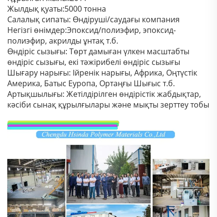
Жылдық қуаты:5000 тонна
Салалық сипаты: Өндіруші/саудағы компания
Негізгі өнімдер:Эпоксид/полиэфир, эпоксид-
полиэфир, акрилды ұнтақ т.б.
Өндіріс сызығы: Төрт дамыған үлкен масштабты
өндіріс сызығы, екі тәжірибелі өндіріс сызығы
Шығару нарығы: Ійренік нарығы, Африка, Оңтүстік
Америка, Батыс Еуропа, Ортаңғы Шығыс т.б.
Артықшылығы: Жетілдірілген өндірістік жабдықтар,
кәсіби сынақ құрылғылары және мықты зерттеу тобы