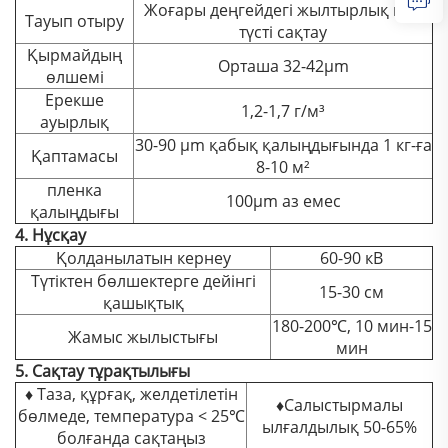
Жоғары деңгейдегі жылтырлық пен
Тауып отыру
түсті сақтау
Қырмайдың
Орташа 32-42μm
өлшемі
Ерекше
1,2-1,7 г/м³
ауырлық
30-90 μm қабық қалыңдығында 1 кг-ға
Қаптамасы
8-10 м²
пленка
100μm аз емес
қалыңдығы
4. Нұсқау
Қолданылатын кернеу
60-90 кВ
Түтіктен бөлшектерге дейінгі
15-30 см
қашықтық
180-200℃, 10 мин-15
Жамыс жылыстығы
мин
5. Сақтау тұрақтылығы
♦ Таза, құрғақ, желдетілетін
♦Салыстырмалы
бөлмеде, температура < 25℃
ылғалдылық 50-65%
болғанда сақтаңыз