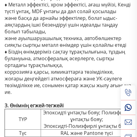
♦ Металл эффектісі, хром эффектісі, ағаш мүйізі, Кенді
түсті ұнтақ, MDF ұнтағы да дәл солай қосылады
және басқа да арнайы эффектілер, болат ыдыс-
аяқтардың ішкі безендіруі үшін идеалды таңдау
болып табылады,
және ауылшаруашылық техника, автобөлшектер
сияқты сыртқы металл өнімдер үшін қолайлы етеді
♦ Біздің өнімдеріміз сақтау тұрақтылығына, тұздың
булануына, атмосфералық әсерлерге, сыртқы
ортадағы тұрақтылыққа,
коррозияға қарсы, химикаттарға төзімділікке,
жоғары деңгейдегі атмосфераға және УК-сәулеге
төзімділікке ие, сонымен қатар жақсы жылу ағынына
ие.
3. Өнімнің егжей-тегжейі
Эпоксидті ұнтақты бояу; Полиэфирлі
ТҮР
ұнтақты бояу;
Эпоксидті-Полиэфирлі ұнтақты бояу
Түс
RAL және Pantone түсі