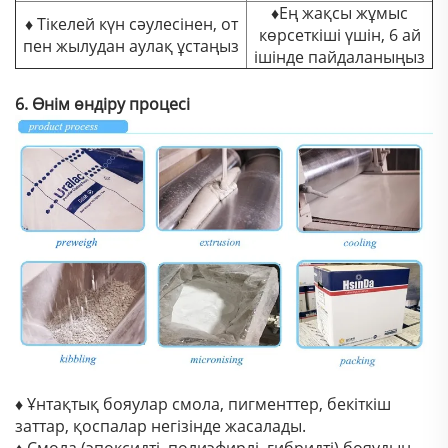
♦Ең жақсы жұмыс
♦ Тікелей күн сәулесінен, от
көрсеткіші үшін, 6 ай
пен жылудан аулақ ұстаңыз
ішінде пайдаланыңыз
6. Өнім өндіру процесі
♦ Ұнтақтық бояулар смола, пигменттер, бекіткіш
заттар, қоспалар негізінде жасалады.