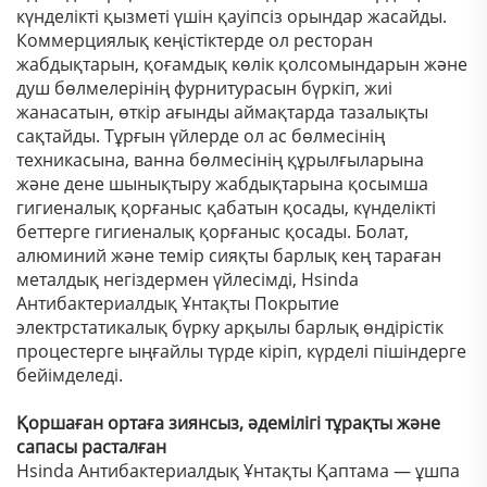
күнделікті қызметі үшін қауіпсіз орындар жасайды.
Коммерциялық кеңістіктерде ол ресторан
жабдықтарын, қоғамдық көлік қолсомындарын және
душ бөлмелерінің фурнитурасын бүркіп, жиі
жанасатын, өткір ағынды аймақтарда тазалықты
сақтайды. Тұрғын үйлерде ол ас бөлмесінің
техникасына, ванна бөлмесінің құрылғыларына
және дене шынықтыру жабдықтарына қосымша
гигиеналық қорғаныс қабатын қосады, күнделікті
беттерге гигиеналық қорғаныс қосады. Болат,
алюминий және темір сияқты барлық кең тараған
металдық негіздермен үйлесімді, Hsinda
Антибактериалдық Ұнтақты Покрытие
электрстатикалық бүрку арқылы барлық өндірістік
процестерге ыңғайлы түрде кіріп, күрделі пішіндерге
бейімделеді.
Қоршаған ортаға зиянсыз, әдемілігі тұрақты және
сапасы расталған
Hsinda Антибактериалдық Ұнтақты Қаптама — ұшпа