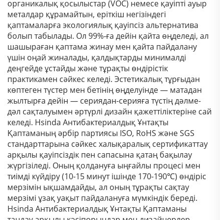
органикалық қосылыстар (VOC) немесе қауіпті ауыр
металдар құрамайтын, еріткіш негізіндегі
қаптамаларға экологиялық қауіпсіз альтернатива
болып табылады. Ол 99%-ға дейін қайта өңделеді, ал
шашыраған қаптама жинау мен қайта пайдалану
үшін оңай жиналады, қалдықтарды минималді
деңгейде ұстайды және тұрақты өндірістік
практикамен сәйкес келеді. Эстетикалық тұрғыдан
көптеген түстер мен бетінің өңделуінде — матадан
жылтырға дейін — сериядан-серияға түстің дәлме-
дәл сақталуымен әртүрлі дизайн қажеттіліктеріне сай
келеді. Hsinda Антибактериалдық Ұнтақты
Қаптаманың әрбір партиясы ISO, RoHS және SGS
стандарттарына сәйкес халықаралық сертификаттау
арқылы қауіпсіздік пен сапасына қатаң бақылау
жүргізіледі. Оның қолдануға ыңғайлы процесі мен
тиімді күйдіру (10-15 минут ішінде 170-190℃) өндіріс
мерзімін ықшамдайды, ал оның тұрақты сақтау
мерзімі ұзақ уақыт пайдалануға мүмкіндік береді.
Hsinda Антибактериалдық Ұнтақты Қаптаманы
таңдау арқылы кәсіпорындар мен дизайнерлер