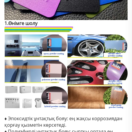
1.Өнімге шолу
♦ Эпоксидтік ұнтақтық бояу: ең жақсы коррозиядан
қорғау қызметін көрсетеді.
♦ Полиэфирлі ұнтақтық бояу: сыртқы ортада ең