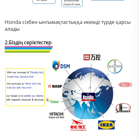
Hsinda сізбен ынтымақтастыққа икемді түрде қарсы
алады
2.Біздің серіктестер