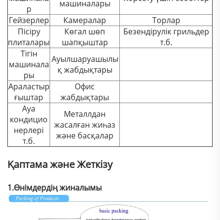
машиналары
р
Гейзерлер
Камералар
Торлар
Пісіру
Көгал шөп
Безендірулік грильдер
плиталары
шапқыштар
т.б.
Тігін
Ауылшаруашылы
машинала
қ жабдықтары
ры
Араластыр
Офис
ғыштар
жабдықтары
Ауа
Металлдан
кондицио
жасалған жиһаз
нерлері
және басқалар
т.б.
Қаптама және Жеткізу
1.Өнімдердің жиналымы