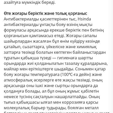
азайтуға мүмкіндік береді.
Өте жоғары беріктік және толық қорғаныс
Антибактериалды қасиеттерінен тыс, Hsinda
антибактериалды ұнтақты бояу өзінің мықты
формуласы арқасында ерекше беріктік пен бетінің
қорғанысын қамтамасыз етеді. Жоғары сапалы
шайырлардан жасалған бұл өнім күйдіру кезінде
қатайып, сызаттарға, үйкеліске және химиялық
заттарға төзімді болатын көптеген байланыстардан
тұратын қабықша түзеді — гигиенаға шартты
орындарда жиі қолданылатын тазалау құралдарына,
майлар мен еріткіштерге шыдайды. Сонымен қатар
бояу жоғары температураға (100℃-ға дейін) және
атмосфералық әсерлерге өте жақсы төзімді, оның
арқасында оны ішкі және сыртқы орындарға да
қолдануға болады, ал бұл оның жұмыс қабілетін
немесе түсінің сақталуын нашарлатпайды. Оның
тығыз қабықшасы ылғал мен коррозияға қарсы
молекулалық барьер тудырады, боялған металл