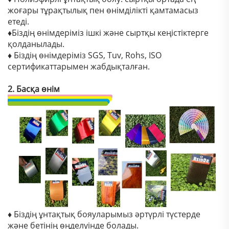
жоғары тұрақтылық пен өнімділікті қамтамасыз
етеді.
♦Біздің өнімдеріміз ішкі және сыртқы кеңістіктерге
қолданылады.
♦ Біздің өнімдеріміз SGS, Tuv, Rohs, ISO
сертификаттарымен жабдықталған.
2. Басқа өнім
♦ Біздің ұнтақтық бояуларымыз әртүрлі түстерде
және бетінің өңделуінде болады.