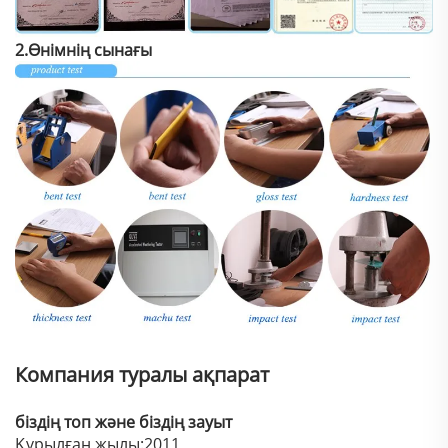
2.Өнімнің сынағы
Компания туралы ақпарат
біздің топ және біздің зауыт
Құрылған жылы:2011