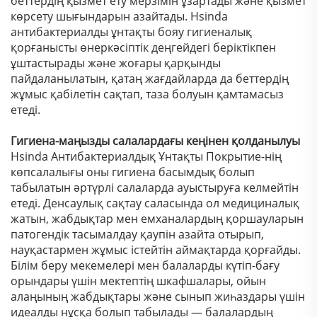
беттердің қызмет ету мерзімін ұзартады және қызмет
көрсету шығындарын азайтады. Hsinda
антибактериалды ұнтақты бояу гигиеналық
қорғанысты өнеркәсіптік деңгейдегі беріктікпен
ұштастырады және жоғары қарқынды
пайдаланылатын, қатаң жағдайларда да беттердің
жұмыс қабілетін сақтап, таза болуын қамтамасыз
етеді.
Гигиена-маңызды салалардағы кеңінен қолданылуы
Hsinda Антибактериалдық Ұнтақты Покрытие-нің
көпсалалығы оны гигиена басымдық болып
табылатын әртүрлі салаларда ауыстыруға келмейтін
етеді. Денсаулық сақтау саласында ол медициналық
жатын, жабдықтар мен емханалардың қоршауларын
патогендік тасымалдау қаупін азайта отырып,
науқастармен жұмыс істейтін аймақтарда қорғайды.
Білім беру мекемелері мен балаларды күтіп-бағу
орындары үшін мектептің шкафшалары, ойын
алаңының жабдықтары және сынып жиһаздары үшін
идеалды нұсқа болып табылады — балалардың