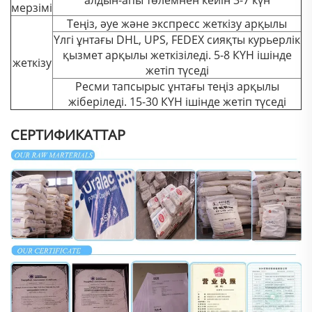
алдын-апы төлемнен кейін 3-7 күн
мерзімі
Теңіз, әуе және экспресс жеткізу арқылы
Үлгі ұнтағы DHL, UPS, FEDEX сияқты курьерлік
қызмет арқылы жеткізіледі. 5-8 КҮН ішінде
жеткізу
жетіп түседі
Ресми тапсырыс ұнтағы теңіз арқылы
жіберіледі. 15-30 КҮН ішінде жетіп түседі
СЕРТИФИКАТТАР