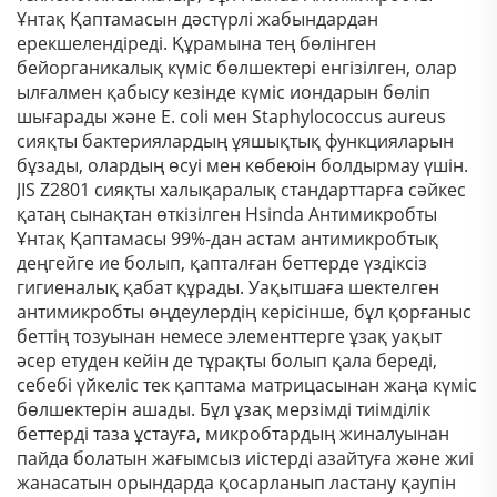
Ұнтақ Қаптамасын дәстүрлі жабындардан
ерекшелендіреді. Құрамына тең бөлінген
бейорганикалық күміс бөлшектері енгізілген, олар
ылғалмен қабысу кезінде күміс иондарын бөліп
шығарады және E. coli мен Staphylococcus aureus
сияқты бактериялардың ұяшықтық функцияларын
бұзады, олардың өсуі мен көбеюін болдырмау үшін.
JIS Z2801 сияқты халықаралық стандарттарға сәйкес
қатаң сынақтан өткізілген Hsinda Антимикробты
Ұнтақ Қаптамасы 99%-дан астам антимикробтық
деңгейге ие болып, қапталған беттерде үздіксіз
гигиеналық қабат құрады. Уақытшаға шектелген
антимикробты өңдеулердің керісінше, бұл қорғаныс
беттің тозуынан немесе элементтерге ұзақ уақыт
әсер етуден кейін де тұрақты болып қала береді,
себебі үйкеліс тек қаптама матрицасынан жаңа күміс
бөлшектерін ашады. Бұл ұзақ мерзімді тиімділік
беттерді таза ұстауға, микробтардың жиналуынан
пайда болатын жағымсыз иістерді азайтуға және жиі
жанасатын орындарда қосарланып ластану қаупін