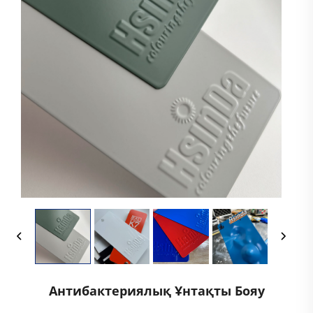
Антибактериялық Ұнтақты Бояу