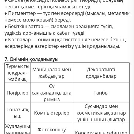
♦ Смола (эпоксидті, полиэфирлі, гибридті) бояудың
негізгі қасиеттерін қамтамасыз етеді.
♦ Пигменттер — түс пен әсерлерді (мысалы, металлик
немесе молотковый) береді.
♦ Бекіткіш заттар — смоламен реакцияға түсіп,
үздіксіз қорғаныштық қабат түзеді.
♦ Қоспалар — өнімнің қасиеттерінде немесе бетінің
әсерлерінде өзгерістер енгізу үшін қолданылады.
7. Өнімнің қолданылуы
Тұрмысты
Машиналар мен
Декоративті
қ құрал-
жабдықтар
қолданбалар
жабдық
Су
Пәңірлер
салқындатқышта
Таңбы
рымыз
Сусындар мен
Тоңазытқ
Компьютерлер
косметикалық заттар
ыш
үшін шыны ыдыстар
Жуалаушы
Фотокөшіру
машинала
Көрсету үшін себеттер