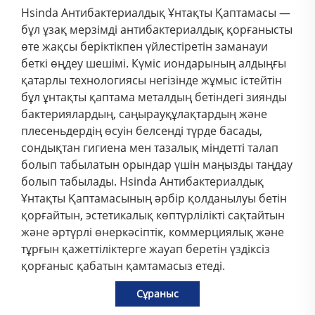
Hsinda Антибактериалдық Ұнтақты Қаптамасы —
бұл ұзақ мерзімді антибактериалдық қорғанысты
өте жақсы беріктікпен үйлестіретін заманауи
беткі өңдеу шешімі. Күміс иондарының алдыңғы
қатарлы технологиясы негізінде жұмыс істейтін
бұл ұнтақты қаптама металдың бетіндегі зиянды
бактериялардың, саңырауқұлақтардың және
плесеньдердің өсуін белсенді түрде басады,
сондықтан гигиена мен тазалық міндетті талап
болып табылатын орындар үшін маңызды таңдау
болып табылады. Hsinda Антибактериалдық
Ұнтақты Қаптамасының әрбір қолданылуы бетін
қорғайтын, эстетикалық көптүрлілікті сақтайтын
және әртүрлі өнеркәсіптік, коммерциялық және
тұрғын қажеттіліктерге жауап беретін үздіксіз
қорғаныс қабатын қамтамасыз етеді.
Сұраныс