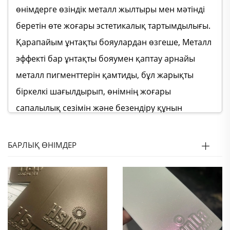
өнімдерге өзіндік металл жылтыры мен мәтінді
беретін өте жоғары эстетикалық тартымдылығы.
Қарапайым ұнтақты бояулардан өзгеше, Металл
эффекті бар ұнтақты бояумен қаптау арнайы
металл пигменттерін қамтиды, бұл жарықты
біркелкі шағылдырып, өнімнің жоғары
сапалылық сезімін және безендіру құнын
арттыратын жарқын, көлемді визуалды әсер
туғызады. Металл эффекті бар ұнтақты бояумен
БАРЛЫҚ ӨНІМДЕР
қаптау классикалық күміс, алтын, мыс түстерін
қоса алғанда, түрлі түстерді ұсынады және
әртүрлі салалар мен тұтынушылардың әртүрлі
эстетикалық талаптарын қанағаттандыруға
мүмкіндік береді. Ол гладкий заманауи стиль