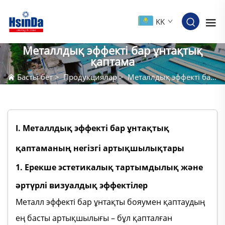
KK
Металлдық эффекті бар ұнтақтық
қаптама
Басты бет
>
Продукциялар
>
Металлдық эффекті бар ұнтақтық қаптама
I. Металлдық эффекті бар ұнтақтық
қаптаманың негізгі артықшылықтары
1. Ерекше эстетикалық тартымдылық және
әртүрлі визуалдық эффектілер
Металл эффекті бар ұнтақты бояумен қаптаудың
ең басты артықшылығы – бұл қапталған