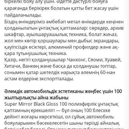
біркелкі бояу алу үшін. Әдетте дәстүрлі бояуға
қарағанда берікірек болатын қатты бет жасау үшін
пайдаланылады.
Біздің өнімдеріміз әмбебап метал өнімдерде кеңінен
қолданылатын ұнтақтық қаптамалар: сөредер, архив
шкафтар, ауылшаруашылық техника, болат жиһаз,
жол мен көпір қоршаулары мен дыбыс экрандары,
қауіпсіздік есіктері, алюминий профилдер және ақ-
қара тұтынушылық техника.
Қазір, негігі қолданушылар Чанхонг, Сяоми, Хуавей,
Хитачи, Ванкөң және басқа да қолданушы топтар,
сонымен қатар шетелдік нарықта әлемнің 60-нан
астам елдеріне экспортталады.
Әлемдік автомобильдік эстетиканы жеңбес үшін 100
жылтырлықты айна жабыны
Super Mirror Black Gloss 100 полиэфирлік ұнтақтық
қаптамның ерекшелігі — бұл оның 100 блескке
дейінгі жоғары көрсеткіші, ол сұйық автомобиль
бояуларымен бәсекелесетін шыны тәрізді айналық