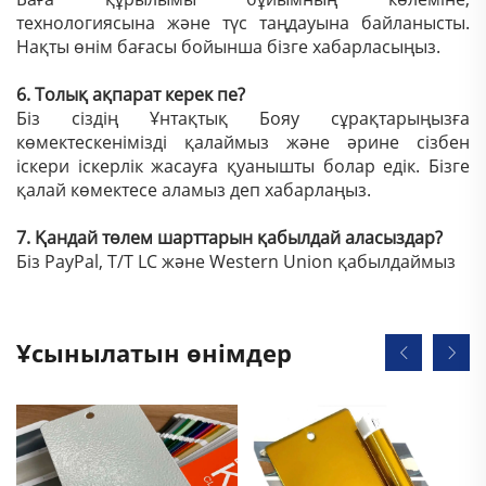
технологиясына және түс таңдауына байланысты.
Нақты өнім бағасы бойынша бізге хабарласыңыз.
6. Толық ақпарат керек пе?
Біз сіздің Ұнтақтық Бояу сұрақтарыңызға
көмектескенімізді қалаймыз және әрине сізбен
іскери іскерлік жасауға қуанышты болар едік. Бізге
қалай көмектесе аламыз деп хабарлаңыз.
7. Қандай төлем шарттарын қабылдай аласыздар?
Біз PayPal, T/T LC және Western Union қабылдаймыз
Ұсынылатын өнімдер