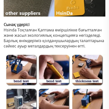
Сынақ үдерісі
Hsinda Тоқталған Қаптама өміршілікке бағытталған
және жасыл экологиялық концепцияға негізделеді.
Барлық өнімдеріміз қолданушылардың талаптарына
сәйкес ауыр металдардың тексеруінен өтті.