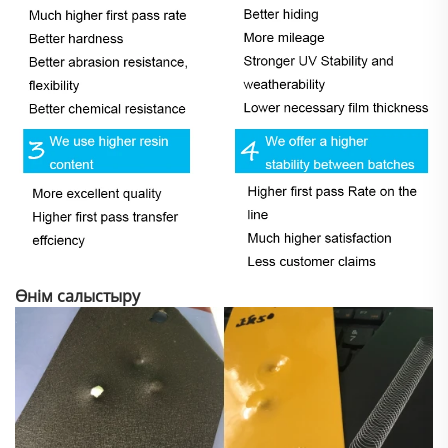
Өнім салыстыру