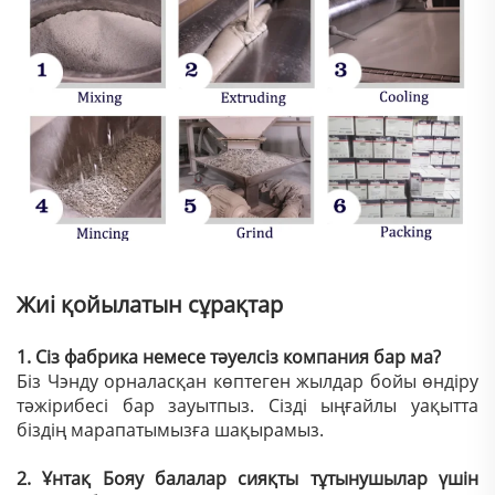
Жиі қойылатын сұрақтар
1. Сіз фабрика немесе тәуелсіз компания бар ма?
Біз Чэнду орналасқан көптеген жылдар бойы өндіру
тәжірибесі бар зауытпыз. Сізді ыңғайлы уақытта
біздің марапатымызға шақырамыз.
2. Ұнтақ Бояу балалар сияқты тұтынушылар үшін