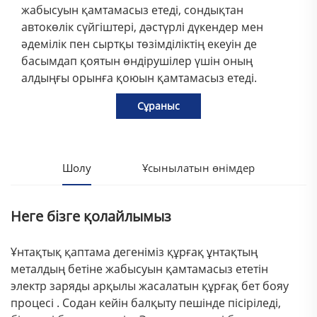
жабысуын қамтамасыз етеді, сондықтан
автокөлік сүйгіштері, дәстүрлі дүкендер мен
әдемілік пен сыртқы төзімділіктің екеуін де
басымдап қоятын өндірушілер үшін оның
алдыңғы орынға қоюын қамтамасыз етеді.
Сұраныс
Шолу
Ұсынылатын өнімдер
Неге бізге қолайлымыз
Ұнтақтық қаптама дегеніміз
құрғақ ұнтақтың
металдың бетіне жабысуын қамтамасыз ететін
электр заряды арқылы жасалатын құрғақ бет бояу
процесі
. Содан кейін балқыту пешінде пісіріледі,