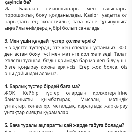
қауіпсіз бе?
Иә. Балалар ойыншықтары мен ыдыстарға
порошоктық бояу қолданылады. Қазіргі уақытта ол
нарықтағы ең экологиялық таза және тұтынушыға
ыңғайлы өнімдердің бірі болып саналады.
3. Мен үшін қандай түстер қолжетерлік?
Біз әдетте түстердің өте кең спектрін ұстаймыз. 300-
ден астам бояу түсі мен мәтінге қол жеткізеді. Талап
етілетін түсіңізді біздің қоймада бар ма деп білу үшін
бізге қоңырау қоюға еркінсіз. Егер жоқ болса, біз
оны дайындай аламыз.
4. Барлық түстер бірдей баға ма?
ЖОҚ. Кейбір түстер олардың қолжетерлігіне
байланысты қымбатырақ. Мысалы, мәтіндік
ұнтақтар, кәнделер, металдық, қараңғыда жарқырау
ұнтақтар сияқты құрамалар.
5. Баға туралы ақпаратты қай жерде табуға болады?
Баға құрылымы бұйымның көлеміне,