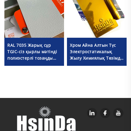
Хром Айна Алтын Түс
RAL 7035 Жарық сұр
Электростатикалық
TGIC-сіз қырлы мәтінді
Жылу Химиялық Төзімді
полиэстерлі тозаңды
Тот басуға Қарсы
бояу, металл
Ұнтақтық Көршілік
қолданыстары үшін
Спрей Бояу Металл
Өңдеу үшін