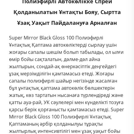
Полиэфирлі Автокөлікке Спрей
Қолданылатын Ұнтақты Бояу, Сыртта
Ұзақ Уақыт Пайдалануға Арналған
Super Mirror Black Gloss 100 Полиэфирлі
Ұнтақтық Қаптама автокөліктерді сырлау үшін
жоғары сапалы шешім болып табылады, ол ылғи
өмір бойы сақталатын, дәлме-дәл айна
жылтырын, сондай-ақ өнеркәсіптік деңгейдегі
ұзақ мерзімділігін қамтамасыз етеді. Жоғары
сапалы полиэфирлі шайыр негізінде жасалған
бұл ұнтақтық қаптама автокөлік бөлшектерін
жатық, көз тартатын нысанаға түрлендіреді және
қатты ауа-рай, УК сәулелері мен күнделікті тозуға
қарсы берік қорғанысты қамтамасыз етеді. Super
Mirror Black Gloss 100 Полиэфирлі Ұнтақтық
Қаптаманың әрбір қолданылуы тұрақты
жылтырлық интенсивтілігі мен ұзақ уақыт бойы