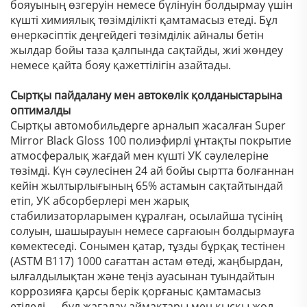
бояуының өзгеруін немесе бүлінуін болдырмау үшін
күшті химиялық төзімділікті қамтамасыз етеді. Бұл
өнеркәсіптік деңгейдегі төзімділік айналы бетін
жылдар бойы таза қалпында сақтайды, жиі жөндеу
немесе қайта бояу қажеттілігін азайтады.
Сыртқы пайдалану мен автокөлік қолданыстарына
оптималды
Сыртқы автомобильдерге арналып жасалған Super
Mirror Black Gloss 100 полиэфирлі ұнтақты покрытие
атмосфералық жағдай мен күшті УК сәулелеріне
төзімді. Күн сәулесінен 24 ай бойы сыртта болғаннан
кейін жылтырлығының 65% астамын сақтайтындай
етіп, УК абсорберлері мен жарық
стабилизаторларымен құралған, осылайша түсінің
солуын, шашырауын немесе сарғаюын болдырмауға
көмектеседі. Сонымен қатар, тұзды бұрқақ тестінен
(ASTM B117) 1000 сағаттан астам өтеді, жаңбырдан,
ылғалдылықтан және теңіз ауасынан туындайтын
коррозияға қарсы берік қорғаныс қамтамасыз
етіледі — бұл жағалау аймақтары мен қысқы жол