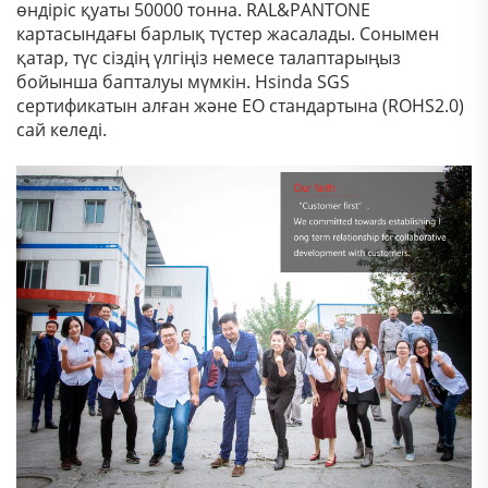
өндіріс қуаты 50000 тонна. RAL&PANTONE
картасындағы барлық түстер жасалады. Сонымен
қатар, түс сіздің үлгіңіз немесе талаптарыңыз
бойынша бапталуы мүмкін. Hsinda SGS
сертификатын алған және ЕО стандартына (ROHS2.0)
сай келеді.