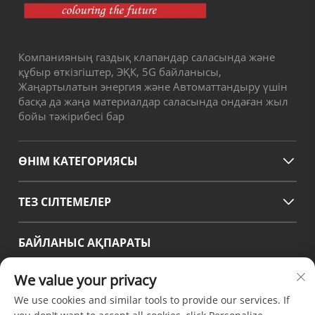
Компанияның газдық клапандар саласында және
құбыр өткізгіштер, ЭҚК, 5G байланысы,
Жаңартылатын энергия және Автоматтандыру үшін
басқа да жаңа материалдар саласында ондаған жыл
бойы тәжірибесі бар
ӨНІМ КАТЕГОРИЯСЫ
ТЕЗ СІЛТЕМЕЛЕР
БАЙЛАНЫС АҚПАРАТЫ
Office add : No.38 Huagang Road ,South Area of chengdu
We value your privacy
Modern Industrial Port,Pixian Chengdu Sichuan China
We use cookies and similar tools to provide our services. If
Электрондық пошта:
[email protected]