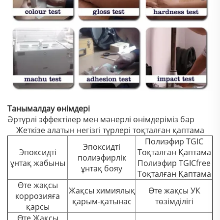
Танымалдау өнімдері
Әртүрлі эффектілер мен мәнерлі өнімдеріміз бар
Жеткізе алатын негізгі түрлері тоқталған қаптама
Полиэфир TGIC
Эпоксидті
Эпоксидті
Тоқталған Қаптама
полиэфирлік
ұнтақ жабыны
Полиэфир TGICfree
ұнтақ бояу
Тоқталған Қаптама
Өте жақсы
Жақсы химиялық
Өте жақсы УК
коррозияға
қарым-қатынас
төзімділігі
қарсы
Өте Жақсы