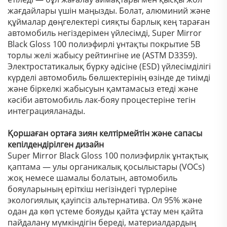
жағдайлары үшін маңызды. Болат, алюминий және
құймалар дөңгелектері сияқты барлық кең тараған
автомобиль негіздерімен үйлесімді, Super Mirror
Black Gloss 100 полиэфирлі ұнтақты покрытие 5B
торлы желі жабысу рейтингіне ие (ASTM D3359).
Электростатикалық бүрку әдісіне (ESD) үйлесімділігі
күрделі автомобиль бөлшектерінің өзінде де тиімді
және біркелкі жабысуын қамтамасыз етеді және
кәсіби автомобиль лак-бояу процестеріне тегін
интеграцияланады.
Қоршаған ортаға зиян келтірмейтін және сапасы
кепілдендірілген дизайн
Super Mirror Black Gloss 100 полиэфирлік ұнтақтық
қаптама — улы органикалық қосылыстары (VOCs)
жоқ немесе шамалы болатын, автомобиль
бояуларының еріткіш негізіндегі түрлеріне
экологиялық қауіпсіз альтернатива. Ол 95% және
одан да көп үстеме бояуды қайта ұстау мен қайта
пайдалану мүмкіндігін береді, материалдардың