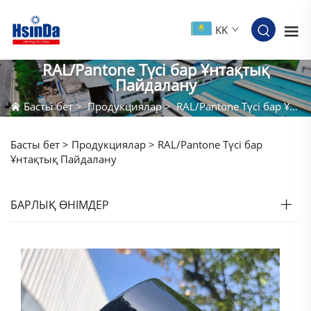
KK
RAL/Pantone Түсі бар Ұнтақтық
Пайдалану
Басты бет
>
Продукциялар
>
RAL/Pantone Түсі бар Ұнтақтық Пайдалану
Басты бет >
Продукциялар
>
RAL/Pantone Түсі бар
Ұнтақтық Пайдалану
БАРЛЫҚ ӨНІМДЕР