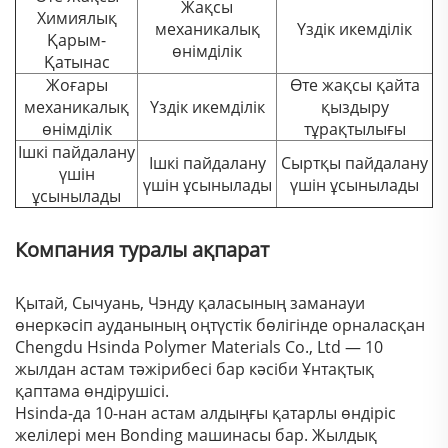
Жақсы
Химиялық
механикалық
Үздік икемділік
Қарым-
өнімділік
Қатынас
Жоғары
Өте жақсы қайта
механикалық
Үздік икемділік
қыздыру
өнімділік
тұрақтылығы
Ішкі пайдалану
Ішкі пайдалану
Сыртқы пайдалану
үшін
үшін ұсынылады
үшін ұсынылады
ұсынылады
Компания туралы ақпарат
Қытай, Сычуань, Чэнду қаласының заманауи
өнеркәсіп ауданының оңтүстік бөлігінде орналасқан
Chengdu Hsinda Polymer Materials Co., Ltd — 10
жылдан астам тәжірибесі бар кәсіби Ұнтақтық
қаптама өндірушісі.
Hsinda-да 10-нан астам алдыңғы қатарлы өндіріс
желілері мен Bonding машинасы бар. Жылдық