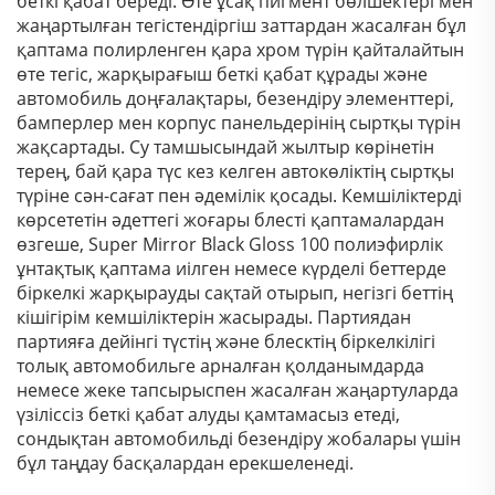
беткі қабат береді. Өте ұсақ пигмент бөлшектері мен
жаңартылған тегістендіргіш заттардан жасалған бұл
қаптама полирленген қара хром түрін қайталайтын
өте тегіс, жарқырағыш беткі қабат құрады және
автомобиль доңғалақтары, безендіру элементтері,
бамперлер мен корпус панельдерінің сыртқы түрін
жақсартады. Су тамшысындай жылтыр көрінетін
терең, бай қара түс кез келген автокөліктің сыртқы
түріне сән-сағат пен әдемілік қосады. Кемшіліктерді
көрсететін әдеттегі жоғары блесті қаптамалардан
өзгеше, Super Mirror Black Gloss 100 полиэфирлік
ұнтақтық қаптама иілген немесе күрделі беттерде
біркелкі жарқырауды сақтай отырып, негізгі беттің
кішігірім кемшіліктерін жасырады. Партиядан
партияға дейінгі түстің және блесктің біркелкілігі
толық автомобильге арналған қолданымдарда
немесе жеке тапсырыспен жасалған жаңартуларда
үзіліссіз беткі қабат алуды қамтамасыз етеді,
сондықтан автомобильді безендіру жобалары үшін
бұл таңдау басқалардан ерекшеленеді.