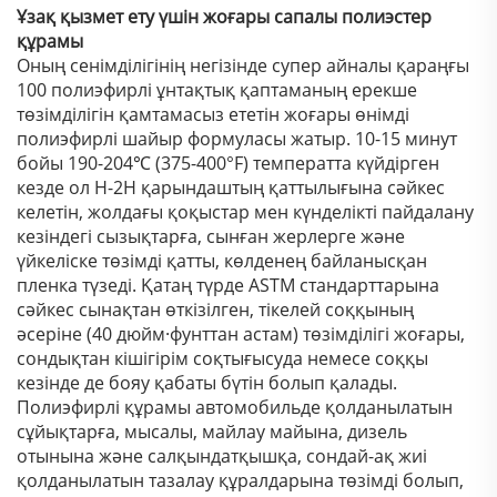
Ұзақ қызмет ету үшін жоғары сапалы полиэстер
құрамы
Оның сенімділігінің негізінде супер айналы қараңғы
100 полиэфирлі ұнтақтық қаптаманың ерекше
төзімділігін қамтамасыз ететін жоғары өнімді
полиэфирлі шайыр формуласы жатыр. 10-15 минут
бойы 190-204℃ (375-400°F) температтa күйдірген
кезде ол H-2H қарындаштың қаттылығына сәйкес
келетін, жолдағы қоқыстар мен күнделікті пайдалану
кезіндегі сызықтарға, сынған жерлерге және
үйкеліске төзімді қатты, көлденең байланысқан
пленка түзеді. Қатаң түрде ASTM стандарттарына
сәйкес сынақтан өткізілген, тікелей соққының
әсеріне (40 дюйм·фунттан астам) төзімділігі жоғары,
сондықтан кішігірім соқтығысуда немесе соққы
кезінде де бояу қабаты бүтін болып қалады.
Полиэфирлі құрамы автомобильде қолданылатын
сұйықтарға, мысалы, майлау майына, дизель
отынына және салқындатқышқа, сондай-ақ жиі
қолданылатын тазалау құралдарына төзімді болып,