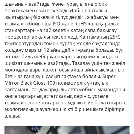
шығынын азайтады және тұрақты өндірістік
практикамен сәйкес келеді. Әрбір партиясы
жылтырлық біркелкілігі, түс дәлдігі, жабысуы мен
төзімділігі бойынша ISO және RoHS халықаралық
стандарттарына сай келетін қатаң сапа бақылау
процестері арқылы тексеріледі. Қаптаманың 25℃
температурадан төмен құрғақ жерде сақталғанда
қолдану мерзімі 12 айға дейін тұрақты болады, бұл
автомобиль шеберханаларының қоймасындағы
шикізат шығынын азайтады. Тазалау үшін тек жеңіл
мою құралдары қажет, осылайша айналық жылтыр
бетін аз ғана күш салып сақтауға болады. Super
Mirror Black Gloss 100 полиэфирлік ұнтақтық
қаптаманы таңдау арқылы автомобиль мамандары
көзге тартарлық эстетикалық көрініс, үстеме
төзімділік және жоғары өнімділікке ие бола отырып,
экологиялық жауапкершілікті бір шешімге біріктіре
алады.