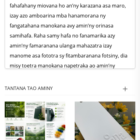
fahafahany miovana ho an’ny karazana asa maro,
izay azo amboarina mba hanamorana ny
fangatahana manokana avy amin’ny orinasa
samihafa. Raha samy hafa no fanamarika azy
amin’ny famaranana ulanga mahazatra izay
manome asa fototra sy fitambaranana fotsiny, dia
misy toetra manokana napetraka ao amin’ny
Karazana Famaranana toy ny fitsingerena ratsy,
fitsingerana haingana, fifehezana, tsy fisentrona,
TANTANA TAO AMINY
tsy fahitana ny voalavo ary maharihy ny
fihenjanana. Ohatra, amin’ny toe-javatra haingana
be, dia afaka amboarina ny Karazana Famaranana
mba handanjalanjana ny toetran’ny haingana
mihoatra na mitovy 200°C; amin’ny saha