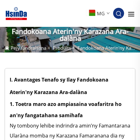
MG
Fandokoana Aterin'ny Karazana Ara-
dalàna
Pejy fandraisana
>
Produits
>
Fandokoana Aterin'ny Karazana Ara-dalàna
I. Avantages Tenafo sy Ilay Fandokoana
Aterin'ny Karazana Ara-dalàna
1. Toetra maro azo ampiasaina voafaritra ho
an'ny fangatahana samihafa
Ny tombony lehibe indrindra amin’ny Famantarana
Ularàna momba ny Karazana Famaranana dia ny