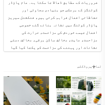
ضروریات کے مطابق ڈھالا جا سکتا ہے۔ عام پاؤڈر
کوٹنگز کے برعکس جو بنیادی سجاوٹی اور
حفاظاتی افعال فراہم کرتی ہیں، فنکشنل سیریز
پاؤڈر کوٹنگ میں نشانہ بنائے گئے خصوصی
افعال جیسے خوردش کی مزاحمت، حرارت کی
مزاحمت، عایت، مخالفِ ساکن برقی، مخالفِ دستی
نشانات اور پہننے کی مزاحمت کو یکجا کیا گیا
ہے۔ مثال کے طور پر، زیادہ حرارت والے ماحول
میں کام کرنے کے دوران، فنکشنل سیریز پاؤڈر
تمام پروڈکٹس
کوٹنگ کو ایسے بنایا جا سکتا ہے کہ 200°C یا اس
سے زیادہ درج حرارت پر مستحکم کارکردگی
برقرار رکھے؛ الیکٹرانکس اور برقی شعبوں
میں، بہترین عایت اور مخالفِ ساکن برقی
خصوصیات والی فنکشنل سیریز پاؤڈر کوٹنگ سے