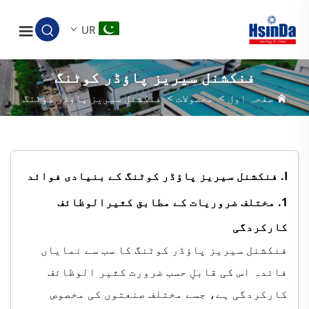
UR
فنکشنل سیریز پاؤڈر کوٹنگ
صفحہ اول
>
محصولات
>
فنکشنل سیریز پاؤڈر کوٹنگ
I. فنکشنل سیریز پاؤڈر کوٹنگ کے بنیادی فوائد
1. مختلف ضروریات کے مطابق کثیرالوظائف
کارکردگی
فنکشنل سیریز پاؤڈر کوٹنگ کا سب سے نمایاں
فائدہ اس کی قابلِ حسب ضرورت کثیر الوظائف
کارکردگی ہے، جسے مختلف صنعتوں کی مخصوص