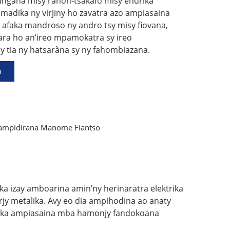
ngana misy ranon-tsakafo misy endrika
madika ny virjiny ho zavatra azo ampiasaina
 afaka mandroso ny andro tsy misy fiovana,
sara ho an’ireo mpamokatra sy ireo
y tia ny hatsaràna sy ny fahombiazana.
a
Fampidirana Manome Fiantso
 izay amboarina amin’ny herinaratra elektrika
jy metalika. Avy eo dia ampihodina ao anaty
ika ampiasaina mba hamonjy fandokoana