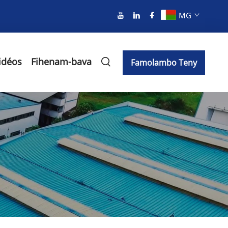
MG
idéos
Fihenam-bava
Famolambo Teny