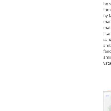
ho 
fom
ny f
man
mat
fita
saf
amb
fan
ami
vat