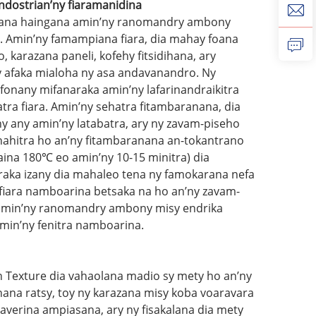
ndostrian’ny fiaramanidina
okoana haingana amin’ny ranomandry ambony
o. Amin’ny famampiana fiara, dia mahay foana
karazana paneli, kofehy fitsidihana, ary
 afaka mialoha ny asa andavanandro. Ny
fonany mifanaraka amin’ny lafarinandraikitra
a fiara. Amin’ny sehatra fitambaranana, dia
any any amin’ny latabatra, ary ny zavam-piseho
ahitra ho an’ny fitambaranana an-tokantrano
ina 180℃ eo amin’ny 10-15 minitra) dia
raka izany dia mahaleo tena ny famokarana nefa
 fiara namboarina betsaka na ho an’ny zavam-
 amin’ny ranomandry ambony misy endrika
min’ny fenitra namboarina.
 Texture dia vahaolana madio sy mety ho an’ny
nana ratsy, toy ny karazana misy koba voaravara
 averina ampiasana, ary ny fisakalana dia mety