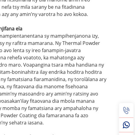
efa tsy mila sarany be na fitadinana
 azy any amin’ny varotra ho avo kokoa.
jifana ela
ha-mampientanentana sy mampihenjanona izy,
a sy ny rafitra mamarana. Ny Thermal Powder
o avo lenta sy ireo fanampin-javatra
 rehefa voatoto, ka mahatonga azy
andro maro. Voapangina tsara mba handiana ny
itam-boninahitra ilay endrika hoditra hoditra
ny famatsiana fiaramanidina, ny torolàlana ary
aka, ny fitaovana dia manome fisehoana
a amin’ny masoandro ary amin’ny ratsiny avo
a voasakan’ilay fitaovana dia mbola manana
any momba ny famatsiana ary ampahaloha ny
l Powder Coating dia famaranana fa azo
’ny sehatra iasana.