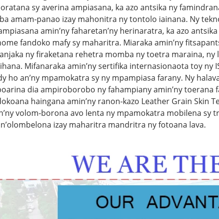
soratana sy averina ampiasana, ka azo antsika ny famindran
ba amam-panao izay mahonitra ny tontolo iainana. Ny tek
ampiasana amin’ny faharetan’ny herinaratra, ka azo antsika
ome fandoko mafy sy maharitra. Miaraka amin’ny fitsapan
anjaka ny firaketana rehetra momba ny toetra maraina, ny 
rihana. Mifanaraka amin’ny sertifika internasionaota toy n
idy ho an’ny mpamokatra sy ny mpampiasa farany. Ny halav
oarina dia ampiroborobo ny fahampiany amin’ny toerana fa
dokoana haingana amin’ny ranon-kazo Leather Grain Skin T
n’ny volom-borona avo lenta ny mpamokatra mobilena sy tr
an’olombelona izay maharitra mandritra ny fotoana lava.