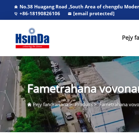
No.38 Huagang Road ,South Area of chengdu Modern
+86-18190826106
[email protected]
Pejy f
Fametrahana vovona
Pejy fandraisana
>
Produits
>
Fametrahana vov