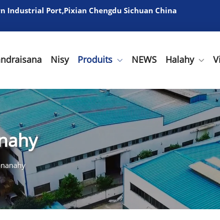
 Industrial Port,Pixian Chengdu Sichuan China
andraisana
Nisy
Produits
NEWS
Halahy
V
nahy
onanahy