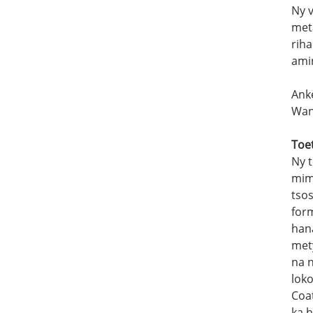
Ny 
meta
riha
ami
Ank
Wan
Toe
Ny 
mimi
tsos
for
hana
mety
na 
lok
Coa
ka h