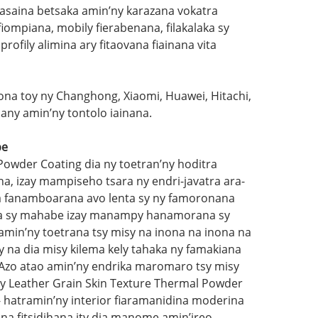
iasaina betsaka amin’ny karazana vokatra
 fiompiana, mobily fierabenana, filakalaka sy
rofily alimina ary fitaovana fiainana vita
na toy ny Changhong, Xiaomi, Huawei, Hitachi,
any amin’ny tontolo iainana.
be
owder Coating dia ny toetran’ny hoditra
na, izay mampiseho tsara ny endri-javatra ara-
jia fanamboarana avo lenta sy ny famoronana
azoa sy mahabe izay manampy hanamorana sy
amin’ny toetrana tsy misy na inona na inona na
y na dia misy kilema kely tahaka ny famakiana
 Azo atao amin’ny endrika maromaro tsy misy
y Leather Grain Skin Texture Thermal Powder
 hatramin’ny interior fiaramanidina moderina
ana fitsidihana ity dia manome amin’ireo