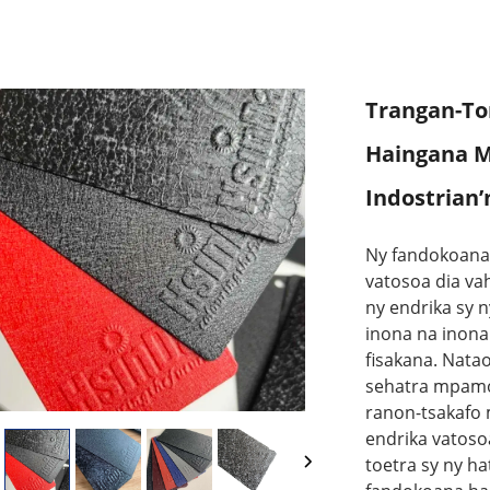
Trangan-T
Haingana M
Indostrian’
Ny fandokoana 
vatosoa dia va
ny endrika sy
inona na inon
fisakana. Nata
sehatra mpamok
ranon-tsakafo 
endrika vatoso
toetra sy ny h