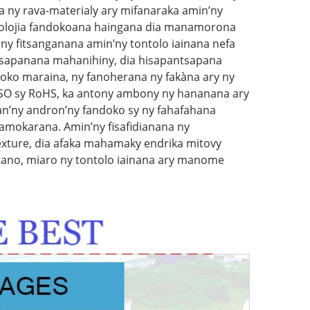
a ny rava-materialy ary mifanaraka amin’ny
nolojia fandokoana haingana dia manamorona
 ny fitsanganana amin’ny tontolo iainana nefa
tsapanana mahanihiny, dia hisapantsapana
loko maraina, ny fanoherana ny fakàna ary ny
y ISO sy RoHS, ka antony ambony ny hananana ary
an’ny andron’ny fandoko sy ny fahafahana
mokarana. Amin’ny fisafidianana ny
exture, dia afaka mahamaky endrika mitovy
ano, miaro ny tontolo iainana ary manome