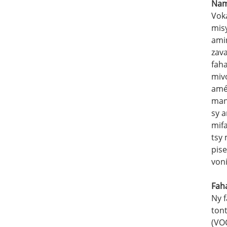
Nam
Vok
mis
ami
zav
fah
miv
amél
man
sy 
mif
tsy
pis
von
Fah
Ny 
tont
(VOC