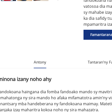
fandokoana hai
vatosoa dia ma
sy mahabe izay
ka dia safidy t
mpamaritra iza
Famantaran
Antony
Tantaran'ny 
inona izany noho ahy
fandokoana haingana dia fomba fandoako mando sy mavitrika
y mahatonga ny sira mando ho afaka mifamatotra amin’ny vir
onantsary mba handeberana ny fandokoana maimay. Matet
anjaka izay maharitra kokoa noho ny sira mahazatra.