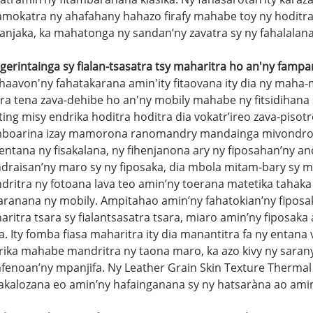
mokatra ny ahafahany hahazo firafy mahabe toy ny hoditra n
anjaka, ka mahatonga ny sandan’ny zavatra sy ny fahalalana
gerintainga sy fialan-tsasatra tsy maharitra ho an'ny fampan
y haavon'ny fahatakarana amin'ity fitaovana ity dia ny ma
tra tena zava-dehibe ho an'ny mobily mahabe ny fitsidihan
ing misy endrika hoditra hoditra dia vokatr’ireo zava-pisotr
boarina izay mamorona ranomandry mandainga mivondrona
entana ny fisakalana, ny fihenjanona ary ny fiposahan’ny 
ndraisan’ny maro sy ny fiposaka, dia mbola mitam-bary sy m
ritra ny fotoana lava teo amin’ny toerana matetika tahaka 
faranana ny mobily. Ampitahao amin’ny fahatokian’ny fipos
ritra tsara sy fialantsasatra tsara, miaro amin’ny fiposak
a. Ity fomba fiasa maharitra ity dia manantitra fa ny entan
rika mahabe mandritra ny taona maro, ka azo kivy ny sar
afenoan’ny mpanjifa. Ny Leather Grain Skin Texture Therma
nakalozana eo amin’ny hafainganana sy ny hatsaràna ao amin