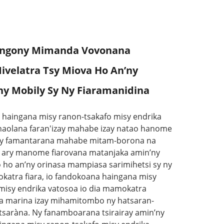
ongony Mimanda Vovonana
ivelatra Tsy Miova Ho An’ny
ny Mobily Sy Ny Fiaramanidina
haingana misy ranon-tsakafo misy endrika
haolana faran'izay mahabe izay natao hanome
 ny famantarana mahabe mitam-borona na
a ary manome fiarovana matanjaka amin’ny
o ho an’ny orinasa mampiasa sarimihetsi sy ny
atra fiara, io fandokoana haingana misy
misy endrika vatosoa io dia mamokatra
a marina izay mihamitombo ny hatsaran-
atsaràna. Ny fanamboarana tsirairay amin’ny