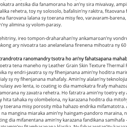
vokatra antsika dia fanamorana ho an’ny sira mivaivay, amp
lika rehetra, toy ny solosolo, bafalisin’ny rakitra, fitaovana
na fiarovana lalana sy toerana misy feo, varavaram-barena, p
n’ny alimina sy volom-parasy.
ehitriny, ireo tompon-draharahan’ny ankamaroan’ny vondro
kong ary nivoatra tao anelanelana firenena mihoatra ny 60 
trandrotra ranomandry tsotra ho an’ny fahatsapana maha
toetra tena maneho ny Leather Grain Skin Texture Thermal P
ka ny endri-javatra sy ny fihenjanana amin’ny hoditra mari
ialy sy ny fihenjanana mahafaly. Amin’ny alalan’ny teknolo
mulasy avo lenta, io coating io dia mamokatra firafy mah
morana ny zavatra rehetra. Ho fatratra amin’ny toetry ety 
 hita tahaka ny olombelona, ny karazana hoditra dia mitoh
ny toerana misy porosity mba hahazo endrika mifamatotra.
o na mangina miaraka amin’ny haingam-pandoro maraina, n
ting dia mifanentana amin’ny karazana fandikana samihafa -
atramin’ny fitambaranana klasika. Ny fahasarotan’ity karaz