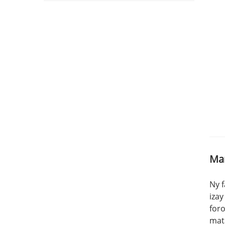
Man
Ny 
iza
for
mat