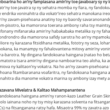
boarina ho an’ny fampiasana amin’ny toe-javaboary sy ny i
atr’ny toe-javatra sy ny sehatra momba ny fiara, ny fand
y endrika voninahitra dia vokatr’ireo sehatra manokana ire
n’ny zavam-pisehoana anatiny toy ny baordy savaranonando, 
am-pisotro, ka mamorona toerana ambony raha tsy maintsy
afonany mifanaraka amin’ny habakabaka metalika sy ny faha
ondrondro dia mamorona safidy sarotra ho an’ny mpamokatr
iore ny karazana fitsidihana metalika, fototry ny seza, loh
okana, ka manampy ny fahalovantena mitovy amin’ny vonin
ara-barotra. Ny dingana fandokoana haingana (natao ho beta
amatotra tsara amin’ny dingana namboarina teo aloha, ka a
 miova ny kalitaon’ny vokatra. Na ho an’ny zavam-pisehoana
ehoana fitambaranana voafaritra, ny fandokoana haingana
inahitra dia manome vokatra marina sy ambony izay mety a
azavana Mivelatra & Kalitao Mahampanantena
fandokoana haingana amin’ny ranon-kazo Leather Grain Skin
olo iainana noho ny tsy misy karazana solventa na fitsanga
s) na fitsanganana ratsy hafa. Misaotra 99% ny zavatra azo