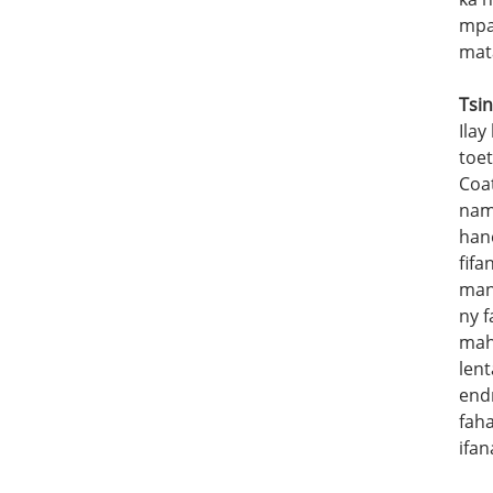
mpa
mat
Tsin
Ila
toe
Coat
nam
han
fifa
mand
ny 
maha
lent
end
fah
ifa