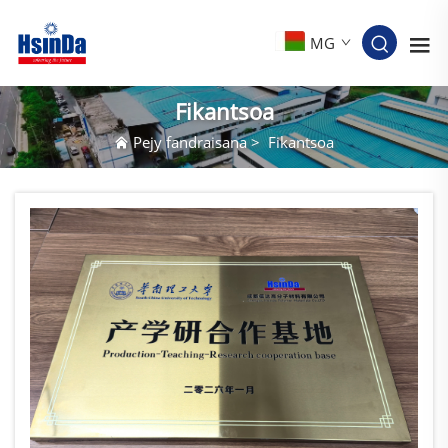
MG
Fikantsoa
Pejy fandraisana
>
Fikantsoa