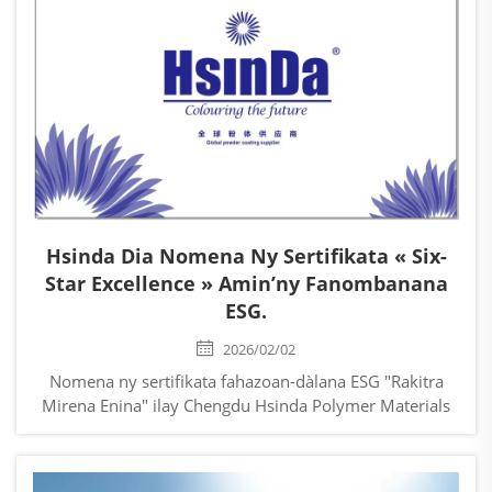
taona 2025, ary hanamorina bebe kokoa ny
fifandraisan’ny efitrano, ny c...
Hsinda Dia Nomena Ny Sertifikata « Six-
Star Excellence » Amin’ny Fanombanana
ESG.
2026/02/02
Nomena ny sertifikata fahazoan-dàlana ESG "Rakitra
Mirena Enina" ilay Chengdu Hsinda Polymer Materials
Co., Ltd., izay manambara ny haavon’ny fampiharana ny
fivoaran-dàlana amin’ny kolontsaina. Vao tratran’ny
Chengdu Hsinda Polymer Materials Co., Ltd. ity