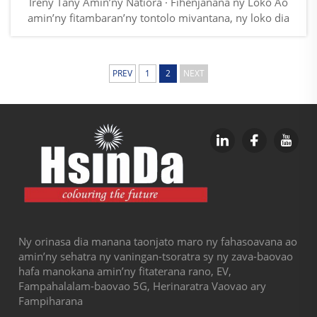
Ireny Tany Amin’ny Natiora · Fihenjanana ny Loko Ao
amin’ny fitambaran’ny tontolo mivantana, ny loko dia
tsy fotsy ho fahatsapana maso fotsy fa mpaminavina
mihinjina, manana ny harena an’ny tany, ny fihenjanana
an’ny volana, ary ny fanahy an’ny toerana mivantana.
PREV
1
2
NEXT
Avy amin’ny...
Ny orinasa dia manana taonjato maro ny fahasoavana ao
amin’ny sehatra ny vaningan-tsoratra sy ny zava-baovao
hafa manokana amin’ny fitaterana rano, EV,
Fampahalalam-baovao 5G, Herinaratra Vaovao ary
Fampiharana