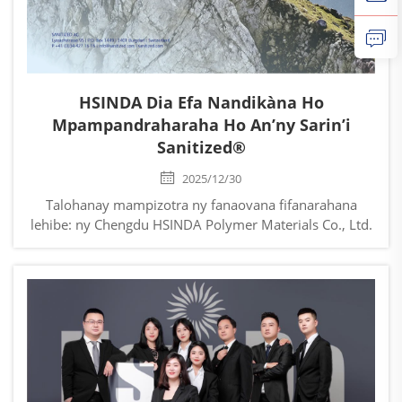
HSINDA Dia Efa Nandikàna Ho
Mpampandraharaha Ho An’ny Sarin’i
Sanitized®
2025/12/30
Talohanay mampizotra ny fanaovana fifanarahana
lehibe: ny Chengdu HSINDA Polymer Materials Co., Ltd.
(HSINDA) dia efa nandikàna ofisialy ho
mpampandraharaha ho an’ny sarin’i Sanitized®. Io
fifanarahana io dia manambara fa ny ranon-kirihitra an-
tsipìro fampidinana an’i HSINDA’s...