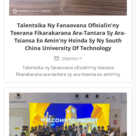
Talentsika Ny Fanaovana Ofisialin’ny
Toerana Fikarakarana Ara-Tantara Sy Ara-
Tsiansa Eo Amin’ny Hsinda Sy Ny South
China University Of Technology
2026/03/17
Talentsika ny fanaovana ofisialin’ny toerana
fikarakarana ara-tantara sy ara-tsiansa eo amin’ny
Hsinda sy ny South China University of Technology!
Anaran’ny dingana: Famaranana ny rafitra
molekylairesin’ny nanokomposita polyimide sy
fikarakarana momba ny fifandraisan’ny zavatra maro
amin’ny habena samihafa...