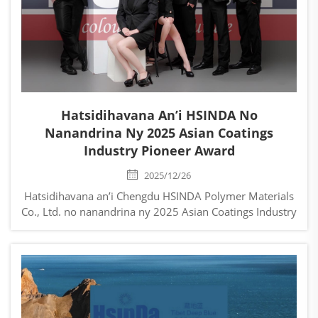
Hatsidihavana An’i HSINDA No
Nanandrina Ny 2025 Asian Coatings
Industry Pioneer Award
2025/12/26
Hatsidihavana an’i Chengdu HSINDA Polymer Materials
Co., Ltd. no nanandrina ny 2025 Asian Coatings Industry
Pioneer Award (Mpitory ny Harena) Tena voninahitra sy
hatsipikafo sy handrika ety am-pitondrantena fa
nandray fahasoavana lehibe i Chengdu HSIN...