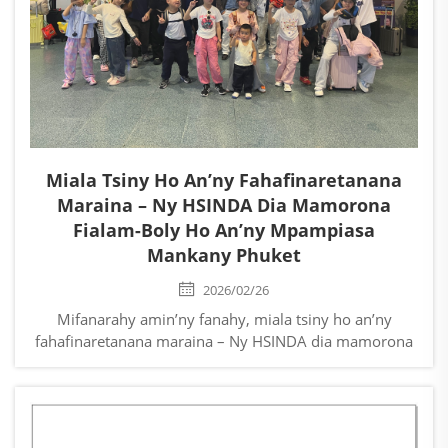
Miala Tsiny Ho An’ny Fahafinaretanana
Maraina – Ny HSINDA Dia Mamorona
Fialam-Boly Ho An’ny Mpampiasa
Mankany Phuket
2026/02/26
Mifanarahy amin’ny fanahy, miala tsiny ho an’ny
fahafinaretanana maraina – Ny HSINDA dia mamorona
fialam-boly ho an’ny mpampiasa mankany Phuket.
Hanamarina ny fahafinaretanana maraina ho an’ny
«mpanam-pitaterana HSINDA» rehetra noho ny asa
mahay sy ny fandraisan’ny vokatra lehibe tamin’ny