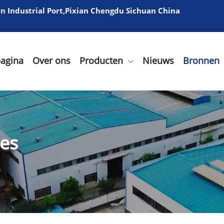
 Industrial Port,Pixian Chengdu Sichuan China
pagina
Over ons
Producten
Nieuws
Bronnen
ies
s