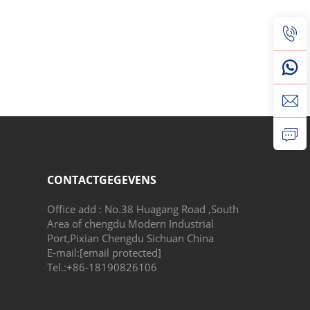
CONTACTGEGEVENS
Office add : No.38 Huagang Road ,South
Area of chengdu Modern Industrial
Port,Pixian Chengdu Sichuan China
E-mail:
[email protected]
Tel.:
+86-18190826106