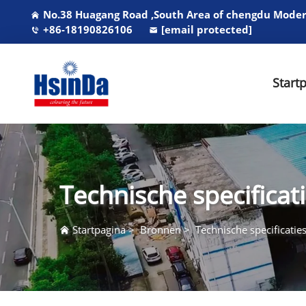
No.38 Huagang Road ,South Area of chengdu Modern
+86-18190826106
[email protected]
Start
Technische specificat
Startpagina
>
Bronnen
>
Technische specificatie