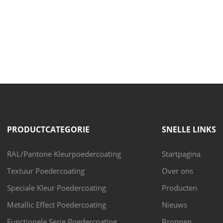
PRODUCTCATEGORIE
SNELLE LINKS
RAL/Pantone Kleurpoedercoating
Startpagina
Textuur Poedercoating
Over ons
Speciale Kleur Poedercoating
Producten
Metallic Effect Poedercoating
Nieuws
Functionele Serie Poedercoating
Bronnen