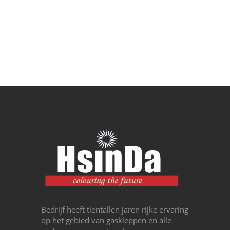
Bedrijf heeft tientallen jaren rijke ervaring
op het gebied van gaskleppen en alle