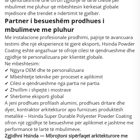
të qëndrueshme dhe ofron zgjidhje të lartë cilësie për
mbulimet me pluhur që mbështesin kërkesat globale
mjedisore dhe trendet e ndërtimit të gjelbër.
Partner i besueshëm prodhues i
mbulimeve me pluhur
Me instalacione profesionale prodhimi, pajisje të avancuara
testimi dhe një eksperiencë të gjerë eksporti, Hsinda Powder
Coating është angazhuar të ofrojë cilësi të qëndrueshme dhe
zgjidhje të personalizuara për klientët globalë.
Ne mbështesim:
✔ Ngjyra OEM dhe të personalizuara
✔ Mbështetje teknike për proceset e aplikimit
✔ Cilësi e qëndrueshme nga partia në partia
✔ Zhvillim i shpejtë i mostrave
✔ Shërbime eksporti global
A jeni prodhues profilash alumini, prodhues dritare dhe
dyer, kontraktor arkitekturor apo furnizues produktësh
metalikë – Hsinda Super Durable Polyester Powder Coating
ofron një zgjidhje të besueshme për aplikimet e jashtme me
performancë të lartë të mbulimeve.
Zgjidhni Hsinda — Mbrojtoni sipërfaqet arkitekturore me