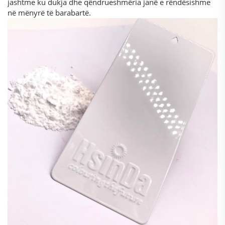
jashtme ku dukja dhe qëndrueshmëria janë e rëndësishme
në mënyrë të barabartë.