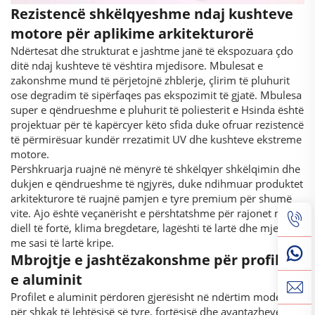
Rezistencë shkëlqyeshme ndaj kushteve
motore për aplikime arkitekturorë
Ndërtesat dhe strukturat e jashtme janë të ekspozuara çdo
ditë ndaj kushteve të vështira mjedisore. Mbulesat e
zakonshme mund të përjetojnë zhblerje, çlirim të pluhurit
ose degradim të sipërfaqes pas ekspozimit të gjatë. Mbulesa
super e qëndrueshme e pluhurit të poliesterit e Hsinda është
projektuar për të kapërcyer këto sfida duke ofruar rezistencë
të përmirësuar kundër rrezatimit UV dhe kushteve ekstreme
motore.
Përshkruarja ruajnë në mënyrë të shkëlqyer shkëlqimin dhe
dukjen e qëndrueshme të ngjyrës, duke ndihmuar produktet
arkitekturore të ruajnë pamjen e tyre premium për shumë
vite. Ajo është veçanërisht e përshtatshme për rajonet me
diell të fortë, klima bregdetare, lagështi të lartë dhe mjedise
me sasi të lartë kripe.
Mbrojtje e jashtëzakonshme për profilet
e aluminit
Profilet e aluminit përdoren gjerësisht në ndërtim modern
për shkak të lehtësisë së tyre, fortësisë dhe avantazheve