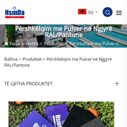
SQ
Përshkëlqim me Pulver në Ngjyrë
RAL/Pantone
Faqja kryesore
>
Produktet
>
Përshkëlqim me Pulver në Ngjyrë RAL/Pantone
Ballina >
Produktet
>
Përshkëlqim me Pulver në Ngjyrë
RAL/Pantone
TË GJITHA PRODUKTET