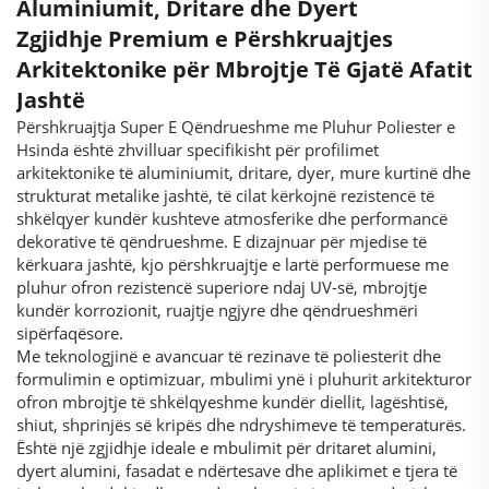
Aluminiumit, Dritare dhe Dyert
Zgjidhje Premium e Përshkruajtjes
Arkitektonike për Mbrojtje Të Gjatë Afatit
Jashtë
Përshkruajtja Super E Qëndrueshme me Pluhur Poliester e
Hsinda është zhvilluar specifikisht për profilimet
arkitektonike të aluminiumit, dritare, dyer, mure kurtinë dhe
strukturat metalike jashtë, të cilat kërkojnë rezistencë të
shkëlqyer kundër kushteve atmosferike dhe performancë
dekorative të qëndrueshme. E dizajnuar për mjedise të
kërkuara jashtë, kjo përshkruajtje e lartë performuese me
pluhur ofron rezistencë superiore ndaj UV-së, mbrojtje
kundër korrozionit, ruajtje ngjyre dhe qëndrueshmëri
sipërfaqësore.
Me teknologjinë e avancuar të rezinave të poliesterit dhe
formulimin e optimizuar, mbulimi ynë i pluhurit arkitekturor
ofron mbrojtje të shkëlqyeshme kundër diellit, lagështisë,
shiut, shprinjës së kripës dhe ndryshimeve të temperaturës.
Është një zgjidhje ideale e mbulimit për dritaret alumini,
dyert alumini, fasadat e ndërtesave dhe aplikimet e tjera të