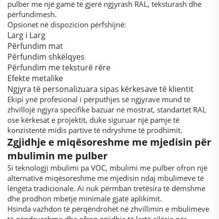
pulber me një gamë të gjerë ngjyrash RAL, teksturash dhe
përfundimesh.
Opsionet në dispozicion përfshijnë:
Larg i Larg
Përfundim mat
Përfundim shkëlqyes
Përfundim me teksturë rëre
Efekte metalike
Ngjyra të personalizuara sipas kërkesave të klientit
Ekipi ynë profesional i përputhjes së ngjyrave mund të
zhvillojë ngjyra specifike bazuar në mostrat, standartet RAL
ose kërkesat e projektit, duke siguruar një pamje të
konzistentë midis partive të ndryshme të prodhimit.
Zgjidhje e miqësoreshme me mjedisin për
mbulimin me pulber
Si teknologji mbulimi pa VOC, mbulimi me pulber ofron një
alternativë miqësoreshme me mjedisin ndaj mbulimeve të
lëngëta tradicionale. Ai nuk përmban tretësira të dëmshme
dhe prodhon mbetje minimale gjatë aplikimit.
Hsinda vazhdon të përqëndrohet në zhvillimin e mbulimeve