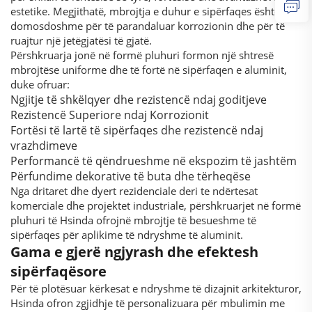
estetike. Megjithatë, mbrojtja e duhur e sipërfaqes është e
domosdoshme për të parandaluar korrozionin dhe për të
ruajtur një jetëgjatësi të gjatë.
Përshkruarja jonë në formë pluhuri formon një shtresë
mbrojtëse uniforme dhe të fortë në sipërfaqen e aluminit,
duke ofruar:
Ngjitje të shkëlqyer dhe rezistencë ndaj goditjeve
Rezistencë Superiore ndaj Korrozionit
Fortësi të lartë të sipërfaqes dhe rezistencë ndaj
vrazhdimeve
Performancë të qëndrueshme në ekspozim të jashtëm
Përfundime dekorative të buta dhe tërheqëse
Nga dritaret dhe dyert rezidenciale deri te ndërtesat
komerciale dhe projektet industriale, përshkruarjet në formë
pluhuri të Hsinda ofrojnë mbrojtje të besueshme të
sipërfaqes për aplikime të ndryshme të aluminit.
Gama e gjerë ngjyrash dhe efektesh
sipërfaqësore
Për të plotësuar kërkesat e ndryshme të dizajnit arkitekturor,
Hsinda ofron zgjidhje të personalizuara për mbulimin me