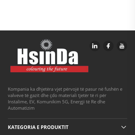
Kompania ka dhjetëra vjet përvojë të pasur në fushën e
valveve të gazit dhe çdo materiali tjetër të ri për
Instalime, EV, Komunikim 5G, Energji të Re dhe
Automatizim
KATEGORIA E PRODUKTIT