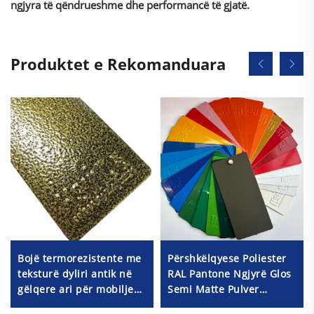
ngjyra të qëndrueshme dhe performancë të gjatë.
Produktet e Rekomanduara
Bojë termorezistente me
Përshkëlqyese Poliester
teksturë dyliri antik në
RAL Pantone Ngjyrë Glos
gëlqere ari për mobilje
Semi Matte Pulver
metalike
Përmbushje Ngjyrash